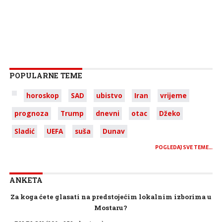
POPULARNE TEME
horoskop
SAD
ubistvo
Iran
vrijeme
prognoza
Trump
dnevni
otac
Džeko
Sladić
UEFA
suša
Dunav
POGLEDAJ SVE TEME…
ANKETA
Za koga ćete glasati na predstojećim lokalnim izborima u
Mostaru?