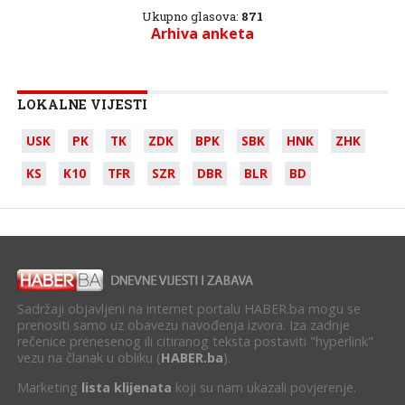
Ukupno glasova:
871
Arhiva anketa
LOKALNE VIJESTI
USK
PK
TK
ZDK
BPK
SBK
HNK
ZHK
KS
K10
TFR
SZR
DBR
BLR
BD
Sadržaji objavljeni na internet portalu HABER.ba mogu se
prenositi samo uz obavezu navođenja izvora. Iza zadnje
rečenice prenesenog ili citiranog teksta postaviti "hyperlink"
vezu na članak u obliku (
HABER.ba
).
Marketing
lista klijenata
koji su nam ukazali povjerenje.