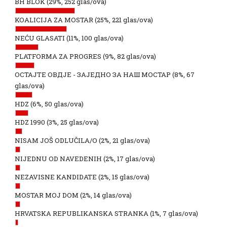
BH BLOK
(29%, 252 glas/ova)
KOALICIJA ZA MOSTAR
(25%, 221 glas/ova)
NEĆU GLASATI
(11%, 100 glas/ova)
PLATFORMA ZA PROGRES
(9%, 82 glas/ova)
ОСТАЈТЕ ОВДЈЕ - ЗАЈЕДНО ЗА НАШ МОСТАР
(8%, 67
glas/ova)
HDZ
(6%, 50 glas/ova)
HDZ 1990
(3%, 25 glas/ova)
NISAM JOŠ ODLUČILA/O
(2%, 21 glas/ova)
NIJEDNU OD NAVEDENIH
(2%, 17 glas/ova)
NEZAVISNE KANDIDATE
(2%, 15 glas/ova)
MOSTAR MOJ DOM
(2%, 14 glas/ova)
HRVATSKA REPUBLIKANSKA STRANKA
(1%, 7 glas/ova)