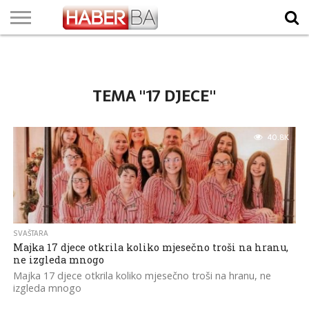
VIJESTI
BIZNIS
SPORT
SHOWBIZ
LIFESTYLE
SCI-
AUTO
ZANIMLJIVOSTI
FOTO
VIDEO
TV
VREMENSKA
STANJE NA
KURSNA
O
MARKETING
IMPRESSUM
KONTAKT
TECH
PROGRAM
PROGNOZA
PUTEVIMA
LISTA
NAMA
TEMA "17 DJECE"
40.8K
SVAŠTARA
Majka 17 djece otkrila koliko mjesečno troši na hranu,
ne izgleda mnogo
Majka 17 djece otkrila koliko mjesečno troši na hranu, ne
izgleda mnogo