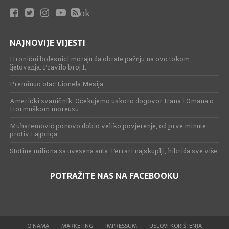
ok
NAJNOVIJE VIJESTI
Hronični bolesnici moraju da obrate pažnju na ovo tokom
ljetovanja: Pravilo broj 1.
Preminuo otac Lionela Mesija
Američki zvaničnik: Očekujemo uskoro dogovor Irana i Omana o
Hormuškom moreuzu
Muharemović ponovo dobio veliko povjerenje, od prve minute
protiv Lajpciga
Stotine miliona za uvezena auta: Ferrari najskuplji, hibrida sve više
POTRAŽITE NAS NA FACEBOOKU
O NAMA
MARKETING
IMPRESSUM
USLOVI KORIŠTENJA