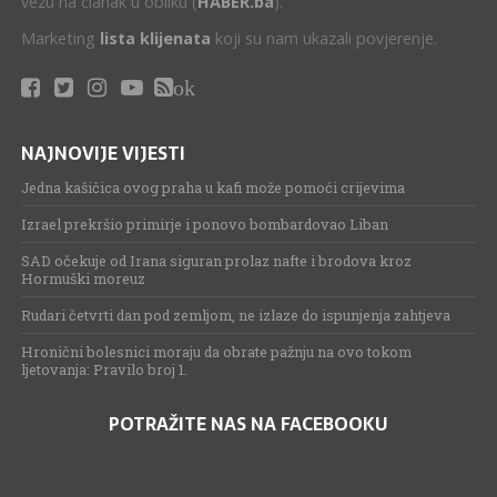
vezu na članak u obliku (
HABER.ba
).
Marketing
lista klijenata
koji su nam ukazali povjerenje.
ok
NAJNOVIJE VIJESTI
Jedna kašičica ovog praha u kafi može pomoći crijevima
Izrael prekršio primirje i ponovo bombardovao Liban
SAD očekuje od Irana siguran prolaz nafte i brodova kroz
Hormuški moreuz
Rudari četvrti dan pod zemljom, ne izlaze do ispunjenja zahtjeva
Hronični bolesnici moraju da obrate pažnju na ovo tokom
ljetovanja: Pravilo broj 1.
POTRAŽITE NAS NA FACEBOOKU