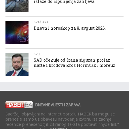
izlaze do ispunjenja zahtjeva
SVAŠTARA
Dnevni horoskop za 8. avgust.2026.
SVIJET
SAD očekuje od Irana siguran prolaz
nafte i brodova kroz Hormuški moreuz
Sadržaji objavljeni na internet portalu HABER.ba mogu se
prenositi samo uz obavezu navođenja izvora. Iza zadnje
rečenice prenesenog ili citiranog teksta postaviti "hyperlink"