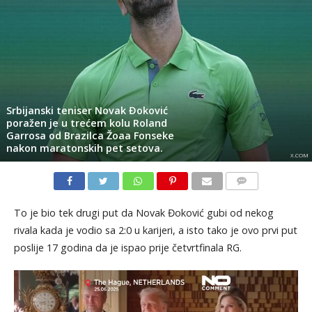
Srbijanski teniser Novak Đoković
poražen je u trećem kolu Roland
Garrosa od Brazilca Žoaa Fonseke
nakon maratonskih pet setova.
X.COM
KOMENTARI
To je bio tek drugi put da Novak Đoković gubi od nekog
rivala kada je vodio sa 2:0 u karijeri, a isto tako je ovo prvi put
poslije 17 godina da je ispao prije četvrtfinala RG.