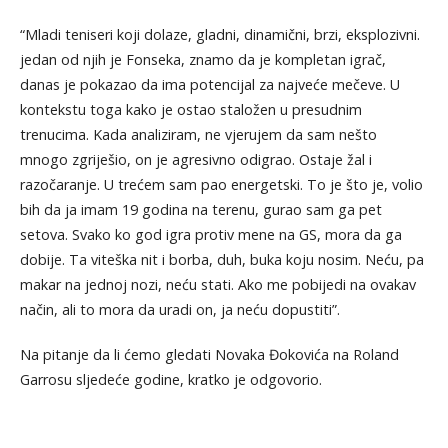
“Mladi teniseri koji dolaze, gladni, dinamični, brzi, eksplozivni.
jedan od njih je Fonseka, znamo da je kompletan igrač,
danas je pokazao da ima potencijal za najveće mečeve. U
kontekstu toga kako je ostao staložen u presudnim
trenucima. Kada analiziram, ne vjerujem da sam nešto
mnogo zgriješio, on je agresivno odigrao. Ostaje žal i
razočaranje. U trećem sam pao energetski. To je što je, volio
bih da ja imam 19 godina na terenu, gurao sam ga pet
setova. Svako ko god igra protiv mene na GS, mora da ga
dobije. Ta viteška nit i borba, duh, buka koju nosim. Neću, pa
makar na jednoj nozi, neću stati. Ako me pobijedi na ovakav
način, ali to mora da uradi on, ja neću dopustiti”.
Na pitanje da li ćemo gledati Novaka Đokovića na Roland
Garrosu sljedeće godine, kratko je odgovorio.