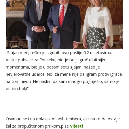
“Sjajan meč, teško je izgubiti ovo poslije 0:2 u setovima.
Velike pohvale za Fonseku, bio je bolji igrač u bitnijim
momentima, bio je u petom setu sjajan, našao je
nevjerovatne udarce. No, za mene nije da igram protiv igrača
na tom nivou. Ne mislim da sam mnogo pogriješio, samo je
on bio bolji”.
Osvrnuo se i na dolazak mladih tenisera, ali i na to da ostaje
žal za propuštenom prilikom,piše
Vijesti