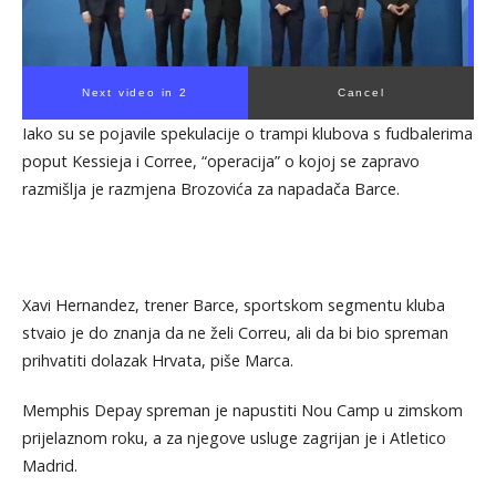
Next video in 1
Cancel
Iako su se pojavile spekulacije o trampi klubova s fudbalerima
poput Kessieja i Corree, “operacija” o kojoj se zapravo
razmišlja je razmjena Brozovića za napadača Barce.
Xavi Hernandez, trener Barce, sportskom segmentu kluba
stvaio je do znanja da ne želi Correu, ali da bi bio spreman
prihvatiti dolazak Hrvata, piše Marca.
Memphis Depay spreman je napustiti Nou Camp u zimskom
prijelaznom roku, a za njegove usluge zagrijan je i Atletico
Madrid.