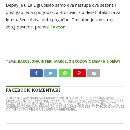
Depay je u La Ligi upisao samo dva nastupa ove sezone i
postigao jedan pogodak, a Brozović je u deset utakmica za
Inter u Serie A dva puta pogađao. Trenutno je van stroja
zbog povrede, prenosi
Faktor
.
TEME:
BARCELONA
,
INTER
,
,
MARCELO BROZOVIĆ
,
MEMPHIS DEPAY
FACEBOOK KOMENTARI
IZNESENI KOMENTARI SU PRIVATNA MIŠLJENJA AUTORA I NE ODRAŽAVAJU
STAVOVE REDAKCIJE PORTALA HABER.BA. MOLIMO AUTORE KOMENTARA DA SE
SUZDRŽE OD VRIJEĐANJA, PSOVANJA I VULGARNOG IZRAŽAVANJA. PORTAL
HABER.BA ZADRŽAVA PRAVO DA OBRIŠE KOMENTAR BEZ PRETHODNE NAJAVE I
OBJAŠNJENJA -
VIŠE O USLOVIMA KORIŠTENJA...