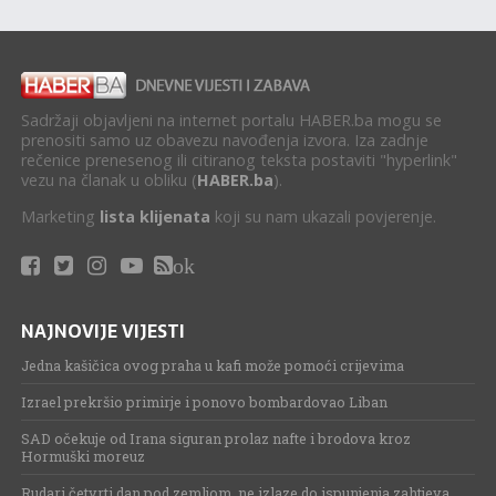
Sadržaji objavljeni na internet portalu HABER.ba mogu se
prenositi samo uz obavezu navođenja izvora. Iza zadnje
rečenice prenesenog ili citiranog teksta postaviti "hyperlink"
vezu na članak u obliku (
HABER.ba
).
Marketing
lista klijenata
koji su nam ukazali povjerenje.
ok
NAJNOVIJE VIJESTI
Jedna kašičica ovog praha u kafi može pomoći crijevima
Izrael prekršio primirje i ponovo bombardovao Liban
SAD očekuje od Irana siguran prolaz nafte i brodova kroz
Hormuški moreuz
Rudari četvrti dan pod zemljom, ne izlaze do ispunjenja zahtjeva