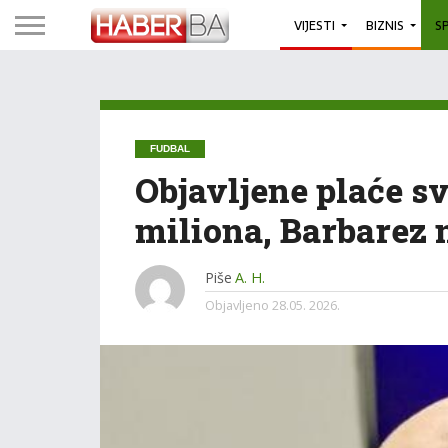
VIJESTI
BIZNIS
S
FUDBAL
Objavljene plaće sv
miliona, Barbarez n
Piše
A. H.
Objavljeno
28.05. 2026.