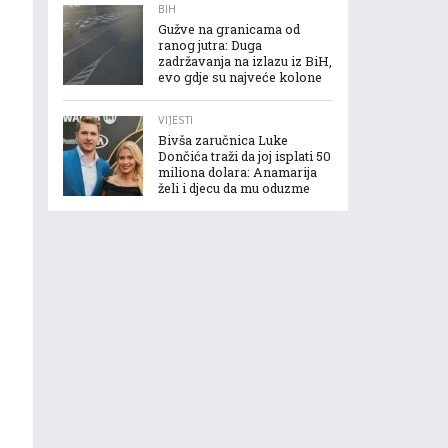
BIH
Gužve na granicama od
ranog jutra: Duga
zadržavanja na izlazu iz BiH,
evo gdje su najveće kolone
VIJESTI
Bivša zaručnica Luke
Dončića traži da joj isplati 50
miliona dolara: Anamarija
želi i djecu da mu oduzme