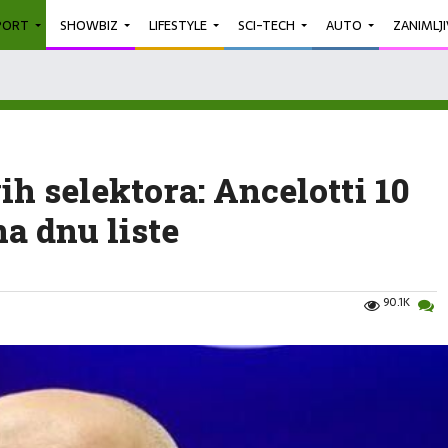
PORT
SHOWBIZ
LIFESTYLE
SCI-TECH
AUTO
ZANIMLJ
ih selektora: Ancelotti 10
a dnu liste
90.1K