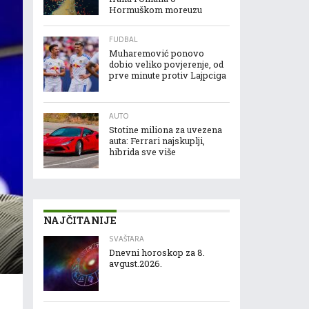
Hormuškom moreuzu
FUDBAL
Muharemović ponovo
dobio veliko povjerenje, od
prve minute protiv Lajpciga
AUTO
Stotine miliona za uvezena
auta: Ferrari najskuplji,
hibrida sve više
NAJČITANIJE
SVAŠTARA
Dnevni horoskop za 8.
avgust.2026.