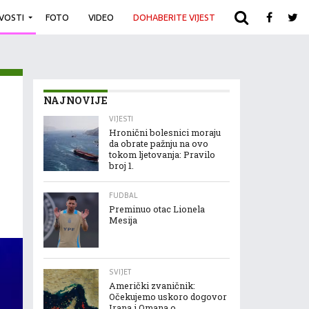
IVOSTI
FOTO
VIDEO
DOHABERITE VIJEST
ARHIVA
NAJNOVIJE
VIJESTI
Hronični bolesnici moraju
da obrate pažnju na ovo
tokom ljetovanja: Pravilo
broj 1.
FUDBAL
Preminuo otac Lionela
Mesija
SVIJET
Američki zvaničnik:
Očekujemo uskoro dogovor
Irana i Omana o