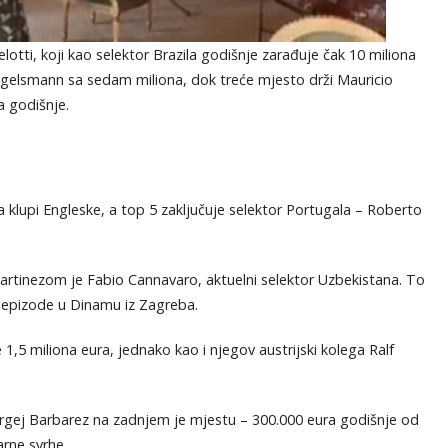
lotti, koji kao selektor Brazila godišnje zarađuje čak 10 miliona
 Nagelsmann sa sedam miliona, dok treće mjesto drži Mauricio
a godišnje.
 klupi Engleske, a top 5 zaključuje selektor Portugala – Roberto
 Martinezom je Fabio Cannavaro, aktuelni selektor Uzbekistana. To
 epizode u Dinamu iz Zagreba.
 1,5 miliona eura, jednako kao i njegov austrijski kolega Ralf
ergej Barbarez na zadnjem je mjestu – 300.000 eura godišnje od
rne svrhe.