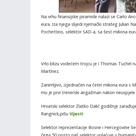
Na vrhu finansijske piramide nalazi se Carlo Ance
eura. Iza njega slijedi njemački strateg Julian
Pochettino, selektor SAD-a, sa šest miliona eur
Vrlo blizu vodećem trojcu je i Thomas Tuchel na
Martínez.
Zanimljivo, izjednačen na četiri miliona eura s
mu je prvi trenerski angažman nakon neuspjele
Hrvatski selektor Zlatko Dalić godišnje zarađuje
Rangnick,pišu
Vijesti
Selektor reprezentacije Bosne i Hercegovine S
čega 50 posto naš selektor uplaćuje u humanita