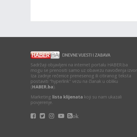
Sadržaji objavljeni na internet portalu HABER.ba
mogu se prenositi samo uz obavezu navođenja izvor
Iza zadnje rečenice prenesenog ili citiranog teksta
postaviti "hyperlink" vezu na članak u obliku
(
HABER.ba
).
Marketing
lista klijenata
koji su nam ukazali
povjerenje.
ok