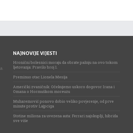
NAJNOVIJE VIJESTI
Hronični bolesnici moraju da obrate pažnju na ovo tokom
ljetovanja: Pravilo broj 1.
a.
Preminuo otac Lionela Mesija
Američki zvaničnik: Očekujemo uskoro dogovor Irana i
Omana o Hormuškom moreuzu
Muharemović ponovo dobio veliko povjerenje, od prve
minute protiv Lajpciga
Stotine miliona za uvezena auta: Ferrari najskuplji, hibrida
sve više