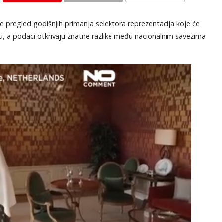
KOMENTARI
je pregled godišnjih primanja selektora reprezentacija koje će
, a podaci otkrivaju znatne razlike među nacionalnim savezima