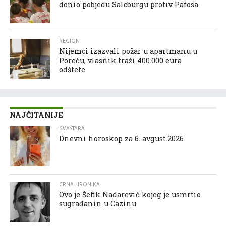
donio pobjedu Salcburgu protiv Pafosa
REGION
Nijemci izazvali požar u apartmanu u
Poreču, vlasnik traži 400.000 eura
odštete
NAJČITANIJE
SVAŠTARA
Dnevni horoskop za 6. avgust.2026.
CRNA HRONIKA
Ovo je Šefik Nadarević kojeg je usmrtio
sugrađanin u Cazinu