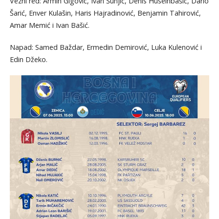
Vezni red: Armin Gigović, Ivan Šunjić, Denis Huseinbašić, Dario
Šarić, Enver Kulašin, Haris Hajradinović, Benjamin Tahirović,
Amar Memić i Ivan Bašić.
Napad: Samed Baždar, Ermedin Demirović, Luka Kulenović i
Edin Džeko.