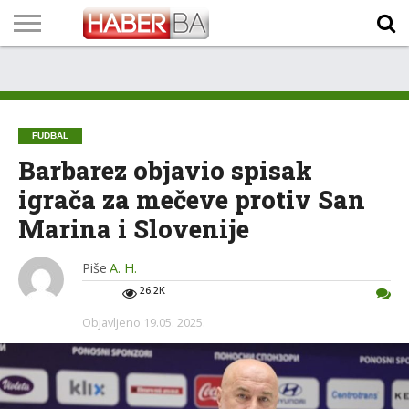
VIJESTI
BIZNIS
SPORT
SHOWBIZ
LIFESTYLE
SCI-
AUTO
ZANIMLJIVOSTI
FOTO
VIDEO
TV
VREMENSKA
STANJE NA
KURSNA
O
MARKETING
IMPRESSUM
KONTAKT
TECH
PROGRAM
PROGNOZA
PUTEVIMA
LISTA
NAMA
FUDBAL
Barbarez objavio spisak
igrača za mečeve protiv San
Marina i Slovenije
Piše
A. H.
26.2K
Objavljeno
19.05. 2025.