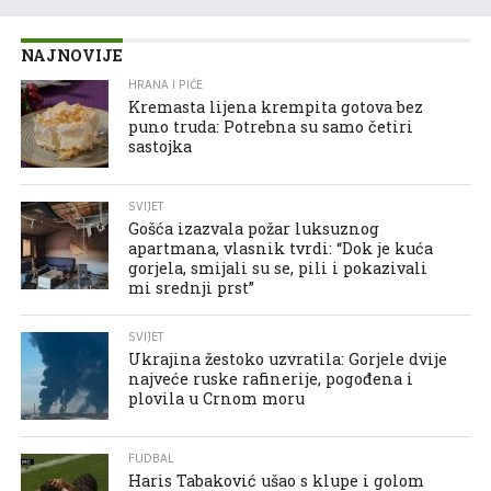
NAJNOVIJE
HRANA I PIĆE
Kremasta lijena krempita gotova bez
puno truda: Potrebna su samo četiri
sastojka
SVIJET
Gošća izazvala požar luksuznog
apartmana, vlasnik tvrdi: “Dok je kuća
gorjela, smijali su se, pili i pokazivali
mi srednji prst”
SVIJET
Ukrajina žestoko uzvratila: Gorjele dvije
najveće ruske rafinerije, pogođena i
plovila u Crnom moru
FUDBAL
Haris Tabaković ušao s klupe i golom