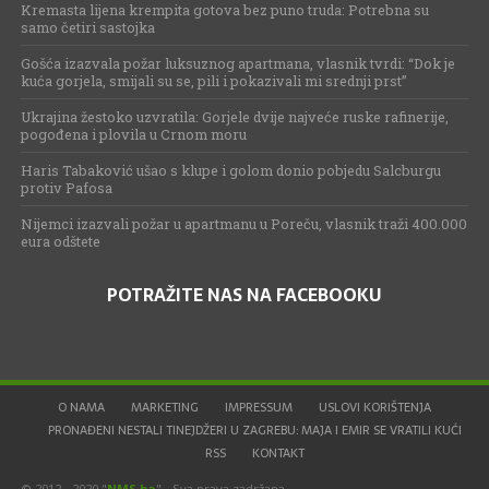
Kremasta lijena krempita gotova bez puno truda: Potrebna su
samo četiri sastojka
Gošća izazvala požar luksuznog apartmana, vlasnik tvrdi: “Dok je
kuća gorjela, smijali su se, pili i pokazivali mi srednji prst”
Ukrajina žestoko uzvratila: Gorjele dvije najveće ruske rafinerije,
pogođena i plovila u Crnom moru
Haris Tabaković ušao s klupe i golom donio pobjedu Salcburgu
protiv Pafosa
Nijemci izazvali požar u apartmanu u Poreču, vlasnik traži 400.000
eura odštete
POTRAŽITE NAS NA FACEBOOKU
O NAMA
MARKETING
IMPRESSUM
USLOVI KORIŠTENJA
PRONAĐENI NESTALI TINEJDŽERI U ZAGREBU: MAJA I EMIR SE VRATILI KUĆI
RSS
KONTAKT
© 2012 - 2020 "
NMS.ba
" - Sva prava zadržana.