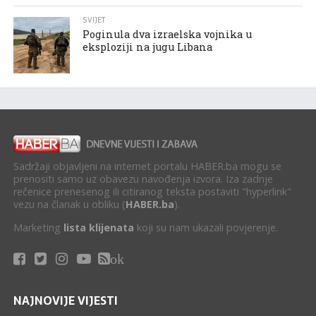
SVIJET
Poginula dva izraelska vojnika u
eksploziji na jugu Libana
Sadržaji objavljeni na internet portalu HABER.ba mogu se
prenositi samo uz obavezu navođenja izvora. Iza zadnje
rečenice prenesenog ili citiranog teksta postaviti "hyperlink"
vezu na članak u obliku (
HABER.ba
).
Marketing
lista klijenata
koji su nam ukazali povjerenje.
ok
NAJNOVIJE VIJESTI