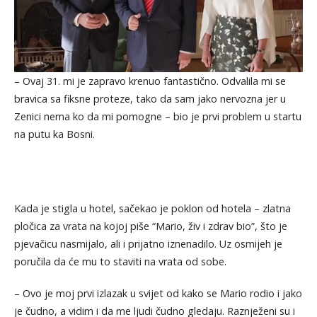
– Ovaj 31. mi je zapravo krenuo fantastično. Odvalila mi se
bravica sa fiksne proteze, tako da sam jako nervozna jer u
Zenici nema ko da mi pomogne – bio je prvi problem u startu
na putu ka Bosni.
Kada je stigla u hotel, sačekao je poklon od hotela – zlatna
pločica za vrata na kojoj piše “Mario, živ i zdrav bio”, što je
pjevačicu nasmijalo, ali i prijatno iznenadilo. Uz osmijeh je
poručila da će mu to staviti na vrata od sobe.
– Ovo je moj prvi izlazak u svijet od kako se Mario rodio i jako
je čudno, a vidim i da me ljudi čudno gledaju. Raznježeni su i