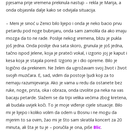
pjesama prije vremena prekinula nastup – rekla je Marija, a
onda objasnila dalje kako se odvijala situacija.
– Meni je sinoć u Zenici bilo lijepo i onda je neko bacio prvu
petardu pod noge bubnjaru, onda sam zamolila da ako imaju
mozga da to ne rade. Poslije nekog vremena, blizu je pukla
još jedna. Onda poslije dva sata skoro, grunula je još jedna,
tačno ispod Jelene, koja je prateći vokal, i izgorio joj je kaput i
kesa koja je stajala pored. Izgorio je i dio opreme. Bilo je
logično da prekinem. Ne želim da ugrožavam svoj život i život
svojih muzičara. E, sad, vidim da postoje ljudi koji za to
nemaju razumijevanja. Ako je vama u redu da ostanete bez
ruke, noge, prsta, oka i obraza, onda izvolite pa neka na vas
bacaju petarde. Slažem se da trpi velika većima zbog kretena,
ali budala uvijek koči. To je moje viđenje cijele situacije. Bilo
mi je lijepo i koliko volim da odem u Bosnu i ne mogu da
mjerim to sa ovim, žao mi je što sam skratila koncert za 20
minuta, ali šta je tu je – poručila je ona, piše
Blic
.