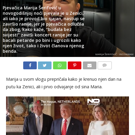
Pjevačica Marija Šerifović u
novogodišnjoj noći pjevala je u Zenici,
ali iako je provod bio sjajan, nastup se
završio ranije, jer je pjevačica odlučila
da zbog, kako kaže, “budala bez
svijesti” završi koncert ranije jer su
bacali petarde po bini i ugrozili kako
njen život, tako i život članova njenog
benda.
MARIJA ŠERIFOVIĆ - INSTAGRAM
KOMENTARI
Marija u svom vlogu prepričala kako je krenuo njen dan na
putu ka Zenici, ali i prvo odvajanje od sina Maria.