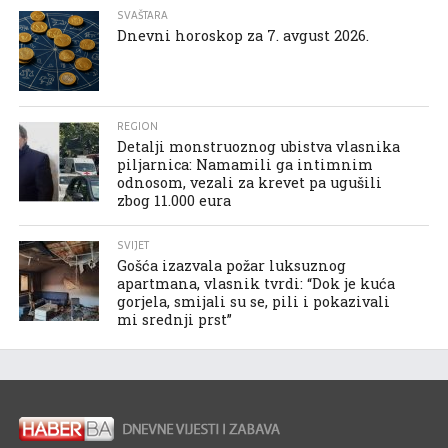
SVAŠTARA
Dnevni horoskop za 7. avgust 2026.
REGION
Detalji monstruoznog ubistva vlasnika
piljarnica: Namamili ga intimnim
odnosom, vezali za krevet pa ugušili
zbog 11.000 eura
SVIJET
Gošća izazvala požar luksuznog
apartmana, vlasnik tvrdi: “Dok je kuća
gorjela, smijali su se, pili i pokazivali
mi srednji prst”