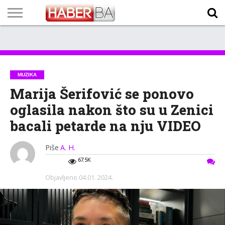
VIJESTI
BIZNIS
SPORT
SHOWBIZ
LIFESTYLE
SCI-
AUTO
ZANIMLJIVOSTI
FOTO
VIDEO
TV
VREMENSKA
STANJE NA
KURSNA
O
MARKETING
IMPRESSUM
KONTAKT
TECH
PROGRAM
PROGNOZA
PUTEVIMA
LISTA
NAMA
MUZIKA
Marija Šerifović se ponovo
oglasila nakon što su u Zenici
bacali petarde na nju VIDEO
Piše
A. H.
67.5K
Objavljeno
04.01. 2024.