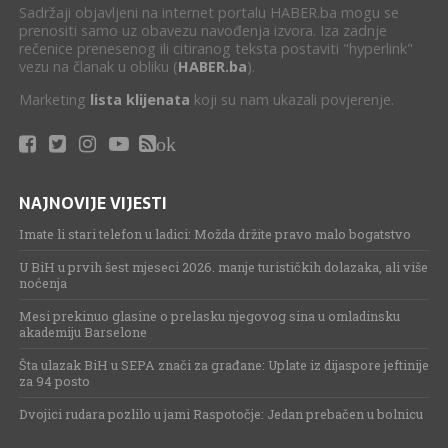
Sadržaji objavljeni na internet portalu HABER.ba mogu se
prenositi samo uz obavezu navođenja izvora. Iza zadnje
rečenice prenesenog ili citiranog teksta postaviti "hyperlink"
vezu na članak u obliku (
HABER.ba
).
Marketing
lista klijenata
koji su nam ukazali povjerenje.
ok
NAJNOVIJE VIJESTI
Imate li stari telefon u ladici: Možda držite pravo malo bogatstvo
U BiH u prvih šest mjeseci 2026. manje turističkih dolazaka, ali više
noćenja
Mesi prekinuo glasine o prelasku njegovog sina u omladinsku
akademiju Barselone
Šta ulazak BiH u SEPA znači za građane: Uplate iz dijaspore jeftinije
za 94 posto
Dvojici rudara pozlilo u jami Raspotočje: Jedan prebačen u bolnicu