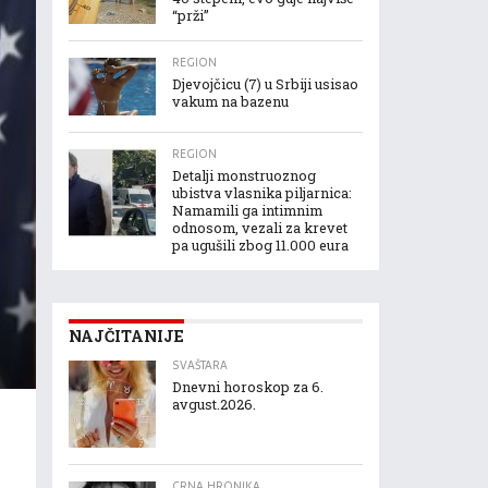
“prži”
REGION
Djevojčicu (7) u Srbiji usisao
vakum na bazenu
REGION
Detalji monstruoznog
ubistva vlasnika piljarnica:
Namamili ga intimnim
odnosom, vezali za krevet
pa ugušili zbog 11.000 eura
NAJČITANIJE
SVAŠTARA
Dnevni horoskop za 6.
avgust.2026.
CRNA HRONIKA