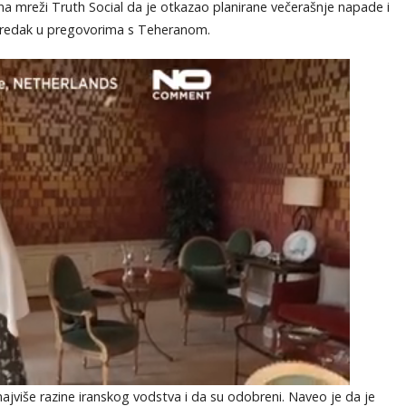
a mreži Truth Social da je otkazao planirane večerašnje napade i
predak u pregovorima s Teheranom.
ajviše razine iranskog vodstva i da su odobreni. Naveo je da je