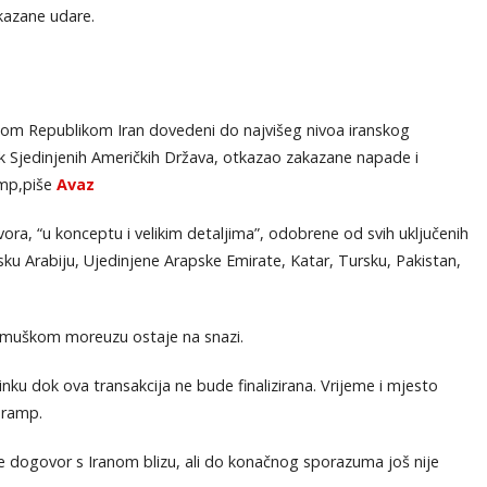
kazane udare.
skom Republikom Iran dovedeni do najvišeg nivoa iranskog
k Sjedinjenih Američkih Država, otkazao zakazane napade i
amp,piše
Avaz
ra, “u konceptu i velikim detaljima”, odobrene od svih uključenih
sku Arabiju, Ujedinjene Arapske Emirate, Katar, Tursku, Pakistan,
rmuškom moreuzu ostaje na snazi.
nku dok ova transakcija ne bude finalizirana. Vrijeme i mjesto
Tramp.
je dogovor s Iranom blizu, ali do konačnog sporazuma još nije