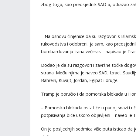
zbog toga, kao predsjednik SAD-a, otkazao za
– Na osnovu činjenice da su razgovori s Islam
rukovodstva i odobreni, ja sam, kao predsjedni
bombardovanja Irana večeras – napisao je Tr
Dodao je da su razgovori i završne točke dogovo
strana. Među njima je naveo SAD, Izrael, Saudij
Bahrein, Kuvajt, Jordan, Egipat i druge.
Tramp je poručio i da pomorska blokada u Ho
– Pomorska blokada ostat će u punoj snazi i uči
potpisivanja biće uskoro objavljeni – naveo je 
On je posljednjih sedmica više puta isticao da 