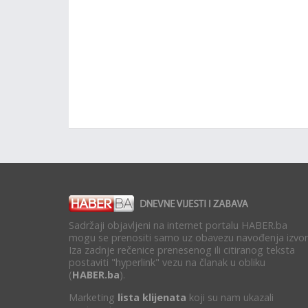
Sadržaji objavljeni na internet portalu HABER.ba
mogu se prenositi samo uz obavezu navođenja izvor
Iza zadnje rečenice prenesenog ili citiranog teksta
postaviti "hyperlink" vezu na članak u obliku
(
HABER.ba
).
Marketing
lista klijenata
koji su nam ukazali