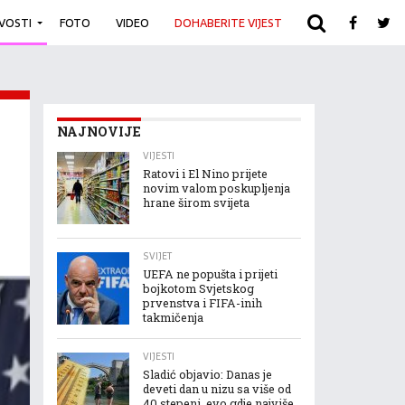
IVOSTI
FOTO
VIDEO
DOHABERITE VIJEST
ARHIVA
NAJNOVIJE
VIJESTI
Ratovi i El Nino prijete
novim valom poskupljenja
hrane širom svijeta
SVIJET
UEFA ne popušta i prijeti
bojkotom Svjetskog
prvenstva i FIFA-inih
takmičenja
VIJESTI
Sladić objavio: Danas je
deveti dan u nizu sa više od
40 stepeni, evo gdje najviše