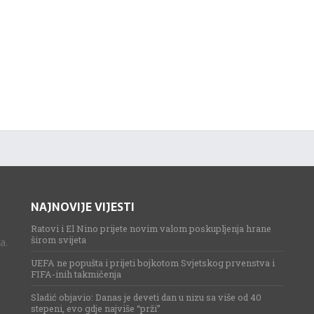
NAJNOVIJE VIJESTI
Ratovi i El Nino prijete novim valom poskupljenja hrane
širom svijeta
a.
UEFA ne popušta i prijeti bojkotom Svjetskog prvenstva i
FIFA-inih takmičenja
Sladić objavio: Danas je deveti dan u nizu sa više od 40
stepeni, evo gdje najviše “prži”