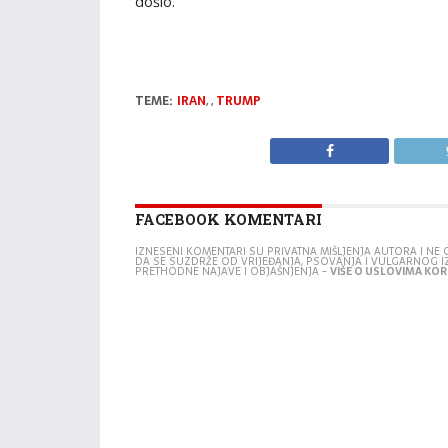
došlo.
TEME:
IRAN
,
,
TRUMP
FACEBOOK KOMENTARI
IZNESENI KOMENTARI SU PRIVATNA MIŠLJENJA AUTORA I N
DA SE SUZDRŽE OD VRIJEĐANJA, PSOVANJA I VULGARNOG 
PRETHODNE NAJAVE I OBJAŠNJENJA -
VIŠE O USLOVIMA KORI