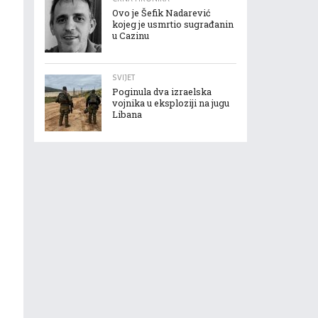
Ovo je Šefik Nadarević
kojeg je usmrtio sugrađanin
u Cazinu
SVIJET
Poginula dva izraelska
vojnika u eksploziji na jugu
Libana