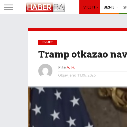
VIJESTI
BIZNIS
S
SVIJET
Tramp otkazao nav
Piše
A. H.
Objavljeno
11.06. 2026.