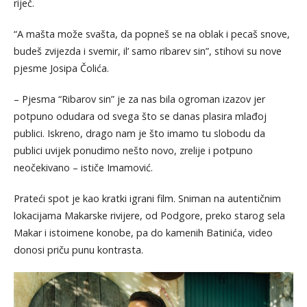
riječ.
“A mašta može svašta, da popneš se na oblak i pecaš snove,
budeš zvijezda i svemir, il’ samo ribarev sin”, stihovi su nove
pjesme Josipa Čolića.
– Pjesma “Ribarov sin” je za nas bila ogroman izazov jer
potpuno odudara od svega što se danas plasira mlađoj
publici. Iskreno, drago nam je što imamo tu slobodu da
publici uvijek ponudimo nešto novo, zrelije i potpuno
neočekivano – ističe Imamović.
Prateći spot je kao kratki igrani film. Sniman na autentičnim
lokacijama Makarske rivijere, od Podgore, preko starog sela
Makar i istoimene konobe, pa do kamenih Batinića, video
donosi priču punu kontrasta.