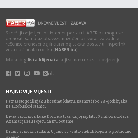
Sadržaji objavljeni na internet portalu HABER.ba mogu se
prenositi samo uz obavezu navođenja izvora. Iza zadnje
rečenice prenesenog ili citiranog teksta postaviti "hyperlink"
vezu na članak u obliku (
HABER.ba
).
Marketing
lista klijenata
koji su nam ukazali povjerenje.
ok
NAJNOVIJE VIJESTI
Petnaestogodišnjak u kostimu klauna nasmrt izbo 78-godišnjaka
na autobuskoj stanici
Bivša zaručnica Luke Dončića traži da joj isplati 50 miliona dolara:
Anamarija želi i djecu da mu oduzme
Drama zeničkih rudara: U jamu se vratio radnik kojem je prethodno
pozlilo