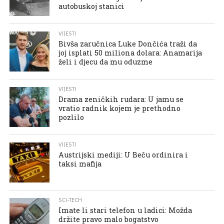
autobuskoj stanici
VIJESTI
Bivša zaručnica Luke Dončića traži da
joj isplati 50 miliona dolara: Anamarija
želi i djecu da mu oduzme
VIJESTI
Drama zeničkih rudara: U jamu se
vratio radnik kojem je prethodno
pozlilo
VIJESTI
Austrijski mediji: U Beču ordinira i
taksi mafija
SCI-TECH
Imate li stari telefon u ladici: Možda
držite pravo malo bogatstvo