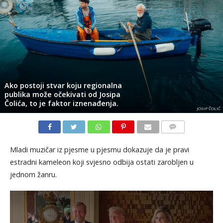
Ako postoji stvar koju regionalna
publika može očekivati od Josipa
Čolića, to je faktor iznenađenja.
JOSIP ČOLIĆ
KOMENTARI
Mladi muzičar iz pjesme u pjesmu dokazuje da je pravi
estradni kameleon koji svjesno odbija ostati zarobljen u
jednom žanru.