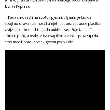
filmskog izraza i Čolićevih čvrstih hercegovačkih korijena iz
Livna i Kupresa.
– Kada smo radili na spotu i pjesmi, cilj nam je bio da
spojimo sirovu stvarnost i umjetnost bez estradne plastike.
Uvijek polazimo od toga da publika zaslužuje iznenađenje i
iskrenu priču, a reakcije na ovaj filmski zaplet pokazuju da
smo uradili pravu stvar – govori Josip Čolić.