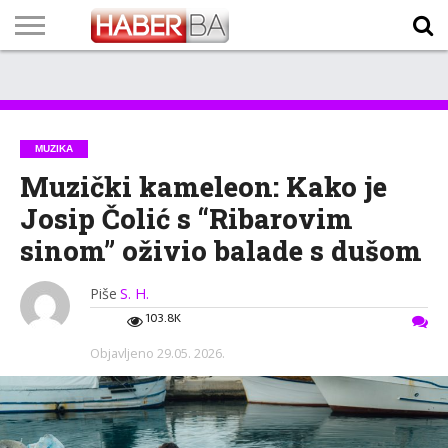
VIJESTI
BIZNIS
SPORT
SHOWBIZ
LIFESTYLE
SCI-
AUTO
ZANIMLJIVOSTI
FOTO
VIDEO
TV
VREMENSKA
STANJE NA
KURSNA
O
MARKETING
IMPRESSUM
KONTAKT
TECH
PROGRAM
PROGNOZA
PUTEVIMA
LISTA
NAMA
MUZIKA
Muzički kameleon: Kako je
Josip Čolić s “Ribarovim
sinom” oživio balade s dušom
Piše
S. H.
103.8K
Objavljeno
29.05. 2026.