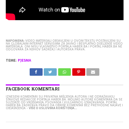
NAPOMENA:
VIDEO MATERIJALI OBJAVLJENI U OVOM TEKSTU POSTAVLJENI SU
NA GLOBALNIM INTERNET SERVISIMA ZA JAVNO I BESPLATNO DIJELJENJE VIDEO
MATERIJALA. ONI NISU VLASNIŠTVO PORTALA HABER.BA I PORTAL HABER.BA NE
ODGOVARA ZA NJIHOV SADRŽAJ I AUTORSKA PRAVA.
TEME:
PJESMA
FACEBOOK KOMENTARI
IZNESENI KOMENTARI SU PRIVATNA MIŠLJENJA AUTORA I NE ODRAŽAVAJU
STAVOVE REDAKCIJE PORTALA HABER.BA. MOLIMO AUTORE KOMENTARA DA SE
SUZDRŽE OD VRIJEĐANJA, PSOVANJA I VULGARNOG IZRAŽAVANJA. PORTAL
HABER.BA ZADRŽAVA PRAVO DA OBRIŠE KOMENTAR BEZ PRETHODNE NAJAVE I
OBJAŠNJENJA -
VIŠE O USLOVIMA KORIŠTENJA...