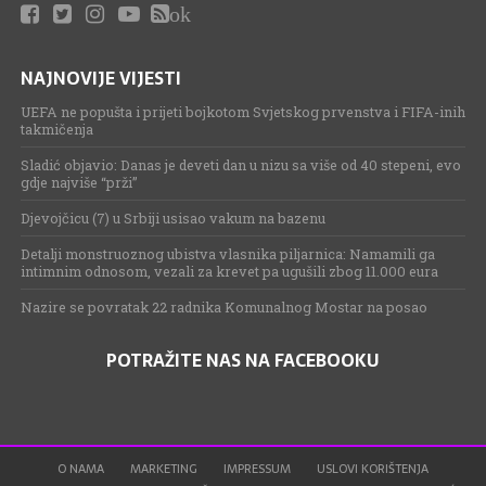
ok
NAJNOVIJE VIJESTI
UEFA ne popušta i prijeti bojkotom Svjetskog prvenstva i FIFA-inih
takmičenja
Sladić objavio: Danas je deveti dan u nizu sa više od 40 stepeni, evo
gdje najviše “prži”
Djevojčicu (7) u Srbiji usisao vakum na bazenu
Detalji monstruoznog ubistva vlasnika piljarnica: Namamili ga
intimnim odnosom, vezali za krevet pa ugušili zbog 11.000 eura
Nazire se povratak 22 radnika Komunalnog Mostar na posao
POTRAŽITE NAS NA FACEBOOKU
O NAMA
MARKETING
IMPRESSUM
USLOVI KORIŠTENJA