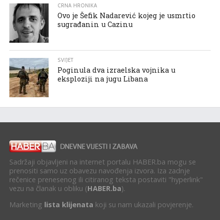
CRNA HRONIKA
Ovo je Šefik Nadarević kojeg je usmrtio
sugrađanin u Cazinu
SVIJET
Poginula dva izraelska vojnika u
eksploziji na jugu Libana
Sadržaji objavljeni na internet portalu HABER.ba mogu se
prenositi samo uz obavezu navođenja izvora. Iza zadnje
rečenice prenesenog ili citiranog teksta postaviti "hyperlink"
vezu na članak u obliku (
HABER.ba
).
Marketing
lista klijenata
koji su nam ukazali povjerenje.