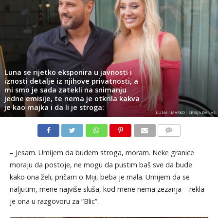
Luna se rijetko eksponira u javnosti i
iznosti detalje iz njihove privatnosti, a
mi smo je sada zatekli na snimanju
jedne emisije, te nema je otkrila kakva
je kao majka i da li je stroga:
LUNA I MARKO - SRBIJA DANAS
KOMENTARI
– Jesam. Umijem da budem stroga, moram. Neke granice
moraju da postoje, ne mogu da pustim baš sve da bude
kako ona želi, pričam o Miji, beba je mala. Umijem da se
naljutim, mene najviše sluša, kod mene nema zezanja – rekla
je ona u razgovoru za “Blic”.