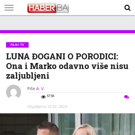
VIJESTI
BIZNIS
SPORT
SHOWBIZ
LIFESTYLE
SCI-
AUTO
ZANIMLJIVOSTI
FOTO
VIDEO
TV
VREMENSKA
STANJE NA
KURSNA
O
MARKETING
IMPRESSUM
KONTAKT
TECH
PROGRAM
PROGNOZA
PUTEVIMA
LISTA
NAMA
FILM I TV
LUNA ĐOGANI O PORODICI:
Ona i Marko odavno više nisu
zaljubljeni
Piše
A. V.
57.5K
Objavljeno
22.02. 2024.