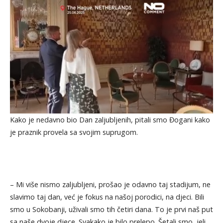
Kako je nedavno bio Dan zaljubljenih, pitali smo Đogani kako
je praznik provela sa svojim suprugom.
– Mi više nismo zaljubljeni, prošao je odavno taj stadijum, ne
slavimo taj dan, već je fokus na našoj porodici, na djeci. Bili
smo u Sokobanji, uživali smo tih četiri dana. To je prvi naš put
sa naše dvoje djece. Svakako je bilo prelepo. Šetali smo, jeli,