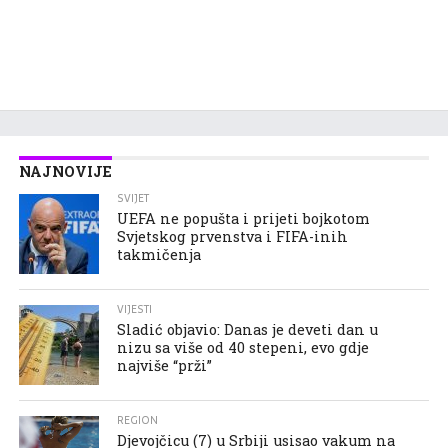
NAJNOVIJE
SVIJET
UEFA ne popušta i prijeti bojkotom
Svjetskog prvenstva i FIFA-inih
takmičenja
VIJESTI
Sladić objavio: Danas je deveti dan u
nizu sa više od 40 stepeni, evo gdje
najviše “prži”
REGION
Djevojčicu (7) u Srbiji usisao vakum na