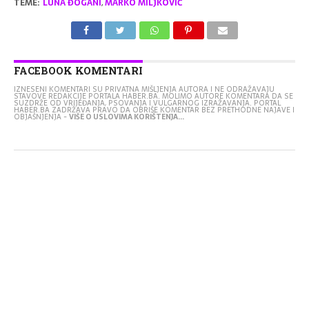
TEME:
LUNA ĐOGANI
,
MARKO MILJKOVIĆ
FACEBOOK KOMENTARI
IZNESENI KOMENTARI SU PRIVATNA MIŠLJENJA AUTORA I NE ODRAŽAVAJU
STAVOVE REDAKCIJE PORTALA HABER.BA. MOLIMO AUTORE KOMENTARA DA SE
SUZDRŽE OD VRIJEĐANJA, PSOVANJA I VULGARNOG IZRAŽAVANJA. PORTAL
HABER.BA ZADRŽAVA PRAVO DA OBRIŠE KOMENTAR BEZ PRETHODNE NAJAVE I
OBJAŠNJENJA -
VIŠE O USLOVIMA KORIŠTENJA...