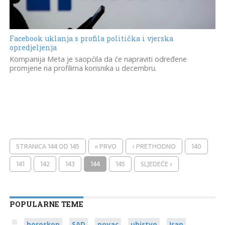
Facebook uklanja s profila politička i vjerska
opredjeljenja
Kompanija Meta je saopćila da će napraviti određene
promjene na profilima korisnika u decembru.
STRANICA 144 OD 145
« PRVO
‹ PRETHODNO
140
141
142
143
144
145
SLJEDEĆE ›
POPULARNE TEME
horoskop
SAD
novac
ubistvo
Iran