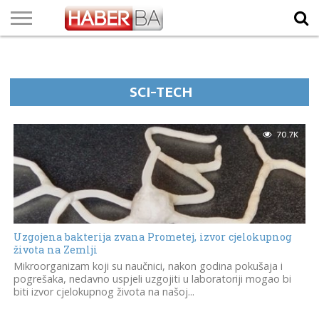
VIJESTI
BIZNIS
SPORT
SHOWBIZ
LIFESTYLE
SCI-
AUTO
ZANIMLJIVOSTI
FOTO
VIDEO
TV
VREMENSKA
STANJE NA
KURSNA
O
MARKETING
IMPRESSUM
KONTAKT
TECH
PROGRAM
PROGNOZA
PUTEVIMA
LISTA
NAMA
SCI-TECH
70.7K
Uzgojena bakterija zvana Prometej, izvor cjelokupnog
života na Zemlji
Mikroorganizam koji su naučnici, nakon godina pokušaja i
pogrešaka, nedavno uspjeli uzgojiti u laboratoriji mogao bi
biti izvor cjelokupnog života na našoj...