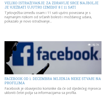
VELIKO ISTRAŽIVANJE: ZA ZDRAVIJE SRCE NAJBOLJE
JE VJEŽBATI UJUTRO IZMEĐU 8 I 11 SATI
Tjelovježba između osam i 11 sati ujutro povezana je s
najmanjim rizikom od srčanih bolesti i moždanog udara,
pokazalo je novo istraživanje...
92.7K
FACEBOOK OD 1. DECEMBRA MIJENJA NEKE STVARI NA
PROFILIMA
​Facebook je obavijestio korisnike da će od sljedećeg mjeseca
ukloniti četiri polja sa informacijama sa profila.