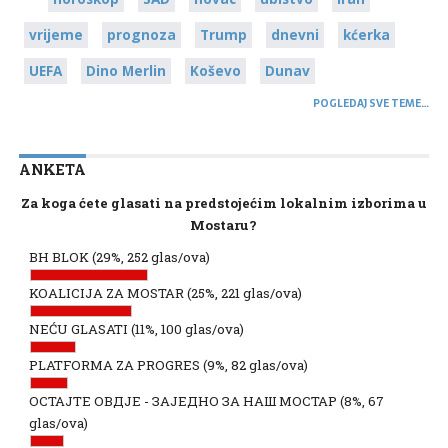
vrijeme
prognoza
Trump
dnevni
kćerka
UEFA
Dino Merlin
Koševo
Dunav
POGLEDAJ SVE TEME…
ANKETA
Za koga ćete glasati na predstojećim lokalnim izborima u
Mostaru?
BH BLOK
(29%, 252 glas/ova)
KOALICIJA ZA MOSTAR
(25%, 221 glas/ova)
NEĆU GLASATI
(11%, 100 glas/ova)
PLATFORMA ZA PROGRES
(9%, 82 glas/ova)
ОСТАЈТЕ ОВДЈЕ - ЗАЈЕДНО ЗА НАШ МОСТАР
(8%, 67
glas/ova)