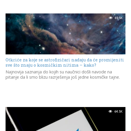
69.5K
Otkriće za koje se astrofizičari nadaju da će promijeniti
sve što znaju o kosmičkim nitima – kako?
Najnovija saznanja do kojih su naučnici došli navode na
pitanje da li smo blizu razrješenja još jedne kosmičke tajne.
64.5K