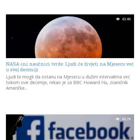
63.4K
NASA-ini naučnici tvrde: Ljudi će živjeti na Mjesecu već
u ovoj deceniji
Ljudi bi mogli da ostanu na Mjesecu u dužim intervalima već
tokom ove decenije, rekao je za BBC Howard Hu, zvaničnik
Američke...
68.7K