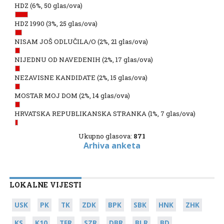
HDZ
(6%, 50 glas/ova)
HDZ 1990
(3%, 25 glas/ova)
NISAM JOŠ ODLUČILA/O
(2%, 21 glas/ova)
NIJEDNU OD NAVEDENIH
(2%, 17 glas/ova)
NEZAVISNE KANDIDATE
(2%, 15 glas/ova)
MOSTAR MOJ DOM
(2%, 14 glas/ova)
HRVATSKA REPUBLIKANSKA STRANKA
(1%, 7 glas/ova)
Ukupno glasova:
871
Arhiva anketa
LOKALNE VIJESTI
USK
PK
TK
ZDK
BPK
SBK
HNK
ZHK
KS
K10
TFR
SZR
DBR
BLR
BD