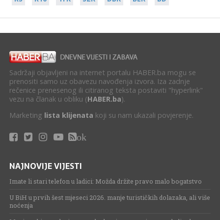
Sadržaji objavljeni na internet portalu HABER.ba mogu se
prenositi samo uz obavezu navođenja izvora. Iza zadnje
rečenice prenesenog ili citiranog teksta postaviti "hyperlink"
vezu na članak u obliku (
HABER.ba
).
Marketing
lista klijenata
koji su nam ukazali povjerenje.
ok
NAJNOVIJE VIJESTI
Imate li stari telefon u ladici: Možda držite pravo malo bogatstvo
U BiH u prvih šest mjeseci 2026. manje turističkih dolazaka, ali više
noćenja