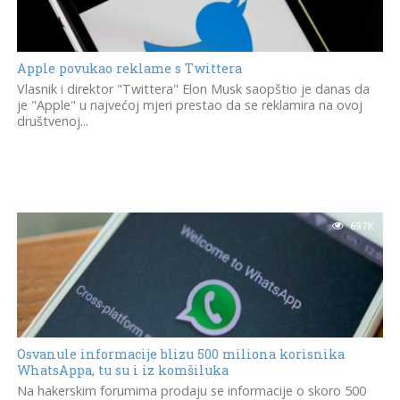
Apple povukao reklame s Twittera
Vlasnik i direktor "Twittera" Elon Musk saopštio je danas da
je "Apple" u najvećoj mjeri prestao da se reklamira na ovoj
društvenoj...
69.7K
Osvanule informacije blizu 500 miliona korisnika
WhatsAppa, tu su i iz komšiluka
Na hakerskim forumima prodaju se informacije o skoro 500