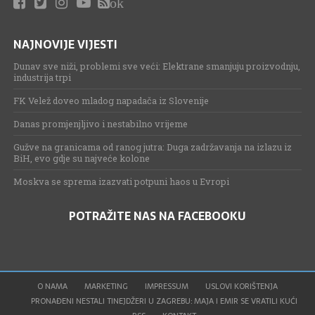
ok
NAJNOVIJE VIJESTI
Dunav sve niži, problemi sve veći: Elektrane smanjuju proizvodnju,
industrija trpi
FK Velež doveo mladog napadača iz Slovenije
Danas promjenjljivo i nestabilno vrijeme
Gužve na granicama od ranog jutra: Duga zadržavanja na izlazu iz
BiH, evo gdje su najveće kolone
Moskva se sprema izazvati potpuni haos u Evropi
POTRAŽITE NAS NA FACEBOOKU
O NAMA
MARKETING
IMPRESSUM
USLOVI KORIŠTENJA
PRONAĐENI NESTALI TINEJDŽERI U ZAGREBU: MAJA I EMIR SE VRATILI KUĆI