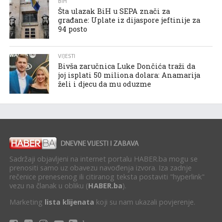
BIH
Šta ulazak BiH u SEPA znači za
građane: Uplate iz dijaspore jeftinije za
94 posto
VIJESTI
Bivša zaručnica Luke Dončića traži da
joj isplati 50 miliona dolara: Anamarija
želi i djecu da mu oduzme
Sadržaji objavljeni na internet portalu HABER.ba mogu se
prenositi samo uz obavezu navođenja izvora. Iza zadnje
rečenice prenesenog ili citiranog teksta postaviti "hyperlink"
vezu na članak u obliku (
HABER.ba
).
Marketing
lista klijenata
koji su nam ukazali povjerenje.