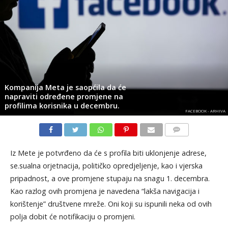
Kompanija Meta je saopćila da će
napraviti određene promjene na
profilima korisnika u decembru.
FACEBOOK - ARHIVA
KOMENTARI
Iz Mete je potvrđeno da će s profila biti uklonjenje adrese,
se.sualna orjetnacija, političko opredjeljenje, kao i vjerska
pripadnost, a ove promjene stupaju na snagu 1. decembra.
Kao razlog ovih promjena je navedena “lakša navigacija i
korištenje” društvene mreže. Oni koji su ispunili neka od ovih
polja dobit će notifikaciju o promjeni.