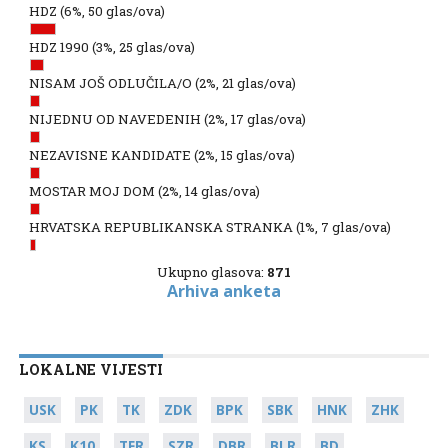
HDZ
(6%, 50 glas/ova)
HDZ 1990
(3%, 25 glas/ova)
NISAM JOŠ ODLUČILA/O
(2%, 21 glas/ova)
NIJEDNU OD NAVEDENIH
(2%, 17 glas/ova)
NEZAVISNE KANDIDATE
(2%, 15 glas/ova)
MOSTAR MOJ DOM
(2%, 14 glas/ova)
HRVATSKA REPUBLIKANSKA STRANKA
(1%, 7 glas/ova)
Ukupno glasova:
871
Arhiva anketa
LOKALNE VIJESTI
USK
PK
TK
ZDK
BPK
SBK
HNK
ZHK
KS
K10
TFR
SZR
DBR
BLR
BD