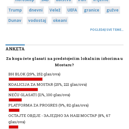
Trump
dnevni
Velež
UEFA
granice
gužve
Dunav
vodostaj
okeani
POGLEDAJ SVE TEME…
ANKETA
Za koga ćete glasati na predstojećim lokalnim izborima u
Mostaru?
BH BLOK
(29%, 252 glas/ova)
KOALICIJA ZA MOSTAR
(25%, 221 glas/ova)
NEĆU GLASATI
(11%, 100 glas/ova)
PLATFORMA ZA PROGRES
(9%, 82 glas/ova)
ОСТАЈТЕ ОВДЈЕ - ЗАЈЕДНО ЗА НАШ МОСТАР
(8%, 67
glas/ova)