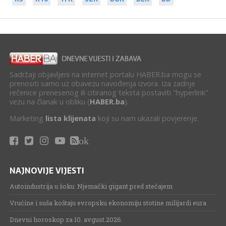
Sadržaji objavljeni na internet portalu HABER.ba mogu se
prenositi samo uz obavezu navođenja izvora. Iza zadnje
rečenice prenesenog ili citiranog teksta postaviti "hyperlink"
vezu na članak u obliku (
HABER.ba
).
Marketing
lista klijenata
koji su nam ukazali povjerenje.
ok
NAJNOVIJE VIJESTI
Autoindustrija u šoku: Njemački gigant pred stečajem
Vrućine i suša koštaju evropsku ekonomiju stotine milijardi eura
Dnevni horoskop za 10. avgust.2026.