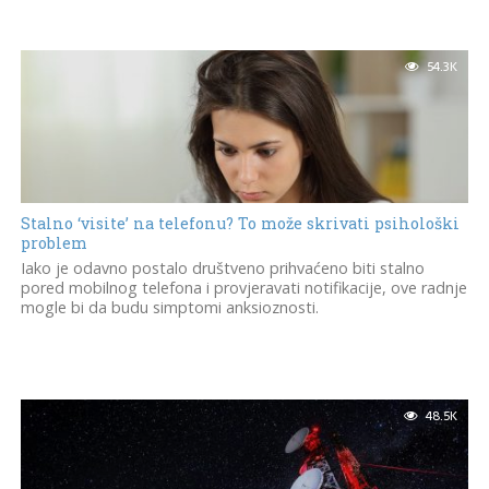
54.3K
Stalno ‘visite’ na telefonu? To može skrivati psihološki
problem
Iako je odavno postalo društveno prihvaćeno biti stalno
pored mobilnog telefona i provjeravati notifikacije, ove radnje
mogle bi da budu simptomi anksioznosti.
48.5K