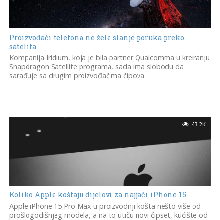
Proizvođači telefona ne žele slanje poruka preko
satelita
Kompanija Iridium, koja je bila partner Qualcomma u kreiranju
Snapdragon Satellite programa, sada ima slobodu da
sarađuje sa drugim proizvođačima čipova.
43.2K
Koliko Apple koštaju dijelovi za najjači iPhone 15
Apple iPhone 15 Pro Max u proizvodnji košta nešto više od
prošlogodišnjeg modela, a na to utiču novi čipset, kućište od