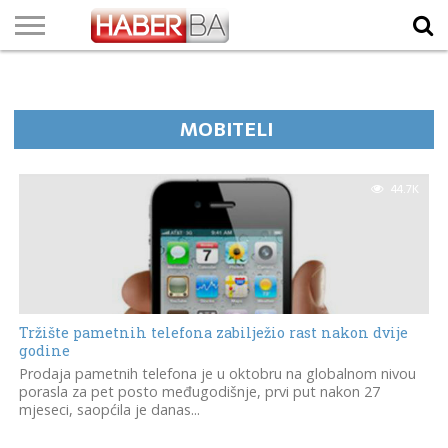
VIJESTI
BIZNIS
SPORT
SHOWBIZ
LIFESTYLE
SCI-
AUTO
ZANIMLJIVOSTI
FOTO
VIDEO
TV
VREMENSKA
STANJE NA
KURSNA
O
MARKETING
IMPRESSUM
KONTAKT
TECH
PROGRAM
PROGNOZA
PUTEVIMA
LISTA
NAMA
MOBITELI
44.7K
Tržište pametnih telefona zabilježio rast nakon dvije
godine
Prodaja pametnih telefona je u oktobru na globalnom nivou
porasla za pet posto međugodišnje, prvi put nakon 27
mjeseci, saopćila je danas...