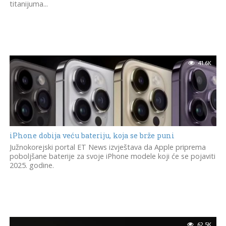
titanijuma...
41.6K
iPhone dobija veću bateriju, koja se brže puni
Južnokorejski portal ET News izvještava da Apple priprema
poboljšane baterije za svoje iPhone modele koji će se pojaviti
2025. godine.
62.5K