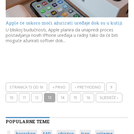
Apple će uskoro moći ažurirati uređaje dok su u kutiji
U bliskoj budućnosti, Apple planira da unapredi proces
postavljanja novih iPhone uređaja u radnji tako da će biti
moguće ažurirati softver dok...
STRANICA 13 OD 16
« PRVO
‹ PRETHODNO
9
10
11
12
13
14
15
16
SLJEDEĆE ›
POPULARNE TEME
horoskop
SAD
ubistvo
Iran
vrijeme