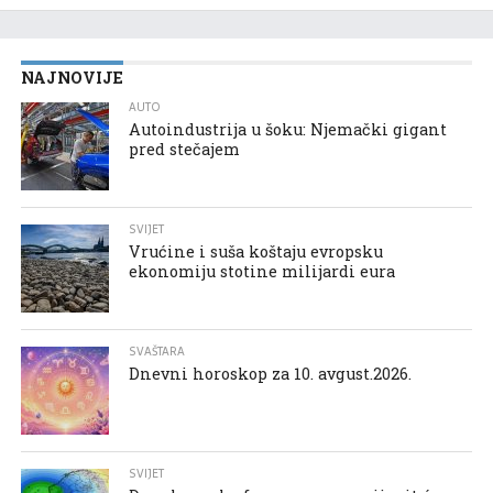
NAJNOVIJE
AUTO
Autoindustrija u šoku: Njemački gigant
pred stečajem
SVIJET
Vrućine i suša koštaju evropsku
ekonomiju stotine milijardi eura
SVAŠTARA
Dnevni horoskop za 10. avgust.2026.
SVIJET