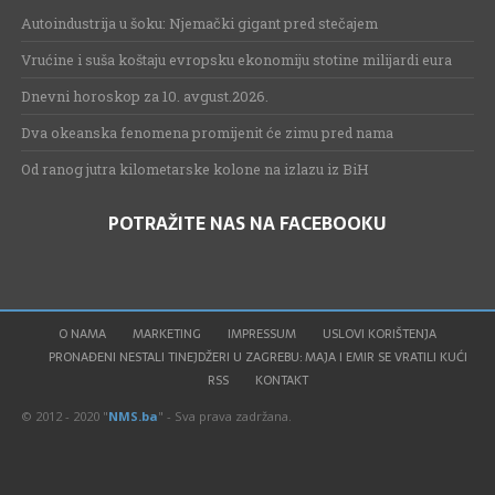
Autoindustrija u šoku: Njemački gigant pred stečajem
Vrućine i suša koštaju evropsku ekonomiju stotine milijardi eura
Dnevni horoskop za 10. avgust.2026.
Dva okeanska fenomena promijenit će zimu pred nama
Od ranog jutra kilometarske kolone na izlazu iz BiH
POTRAŽITE NAS NA FACEBOOKU
O NAMA
MARKETING
IMPRESSUM
USLOVI KORIŠTENJA
PRONAĐENI NESTALI TINEJDŽERI U ZAGREBU: MAJA I EMIR SE VRATILI KUĆI
RSS
KONTAKT
© 2012 - 2020 "
NMS.ba
" - Sva prava zadržana.