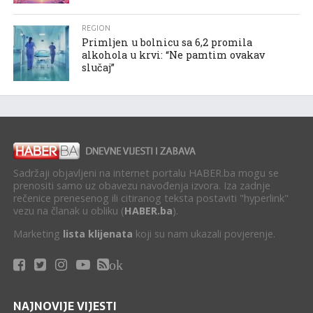
REGION
Primljen u bolnicu sa 6,2 promila
alkohola u krvi: “Ne pamtim ovakav
slučaj”
Sadržaji objavljeni na internet portalu HABER.ba mogu se
prenositi samo uz obavezu navođenja izvora. Iza zadnje
rečenice prenesenog ili citiranog teksta postaviti "hyperlink"
vezu na članak u obliku (
HABER.ba
).
Marketing
lista klijenata
koji su nam ukazali povjerenje.
ok
NAJNOVIJE VIJESTI