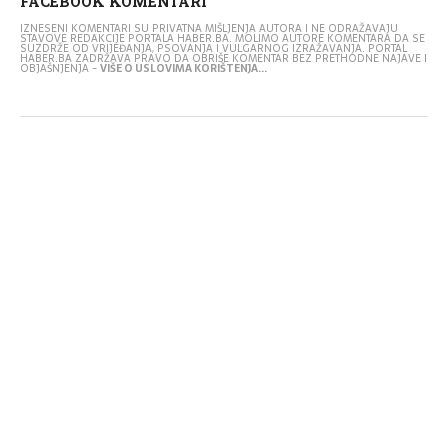
FACEBOOK KOMENTARI
IZNESENI KOMENTARI SU PRIVATNA MIŠLJENJA AUTORA I NE ODRAŽAVAJU
STAVOVE REDAKCIJE PORTALA HABER.BA. MOLIMO AUTORE KOMENTARA DA SE
SUZDRŽE OD VRIJEĐANJA, PSOVANJA I VULGARNOG IZRAŽAVANJA. PORTAL
HABER.BA ZADRŽAVA PRAVO DA OBRIŠE KOMENTAR BEZ PRETHODNE NAJAVE I
OBJAŠNJENJA -
VIŠE O USLOVIMA KORIŠTENJA...