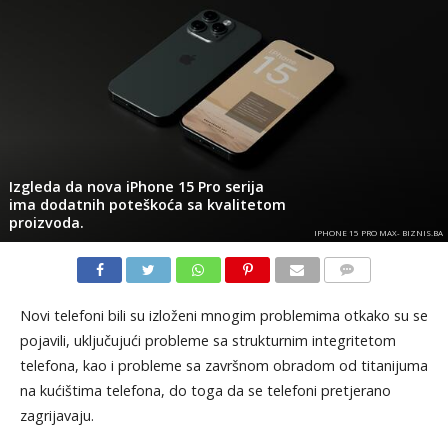
Izgleda da nova iPhone 15 Pro serija
ima dodatnih poteškoća sa kvalitetom
proizvoda.
IPHONE 15 PRO MAX- BIZNIS.BA
KOMENTARI
Novi telefoni bili su izloženi mnogim problemima otkako su se
pojavili, uključujući probleme sa strukturnim integritetom
telefona, kao i probleme sa završnom obradom od titanijuma
na kućištima telefona, do toga da se telefoni pretjerano
zagrijavaju.