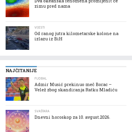
Dva okeanska fenomena promijenit će
zimu pred nama
VIJESTI
Od ranog jutra kilometarske kolone na
izlazu iz BiH
NAJČITANIJE
FUDBAL
Admir Musić prekinuo meč Borac –
Velež zbog skandiranja Ratku Mladiću
SVAŠTARA
Dnevni horoskop za 10. avgust.2026.