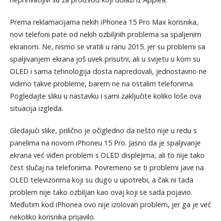
Prema reklamacijama nekih iPhonea 15 Pro Max korisnika,
novi telefoni pate od nekih ozbiljnih problema sa spaljenim
ekranom. Ne, nismo se vratili u ranu 2015. jer su problemi sa
spaljivanjem ekrana još uvek prisutni, ali u svijetu u kom su
OLED i sama tehnologija dosta napredovali, jednostavno ne
vidimo takve probleme, barem ne na ostalim telefonima.
Pogledajte sliku u nastavku i sami zaključite koliko loše ova
situacija izgleda.
Gledajući slike, prilično je očigledno da nešto nije u redu s
panelima na novom iPhoneu 15 Pro. Jasno da je spaljivanje
ekrana već viđen problem s OLED displejima, ali to nije tako
čest slučaj na telefonima. Povremeno se ti problemi jave na
OLED televizorima koji su dugo u upotrebi, a čak ni tada
problem nije tako ozbiljan kao ovaj koji se sada pojavio.
Međutim kod iPhonea ovo nije izolovan problem, jer ga je već
nekoliko korisnika prijavilo.