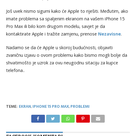
Još uvek nismo sigurni kako će Apple to riješiti. Međutim, ako
imate problema sa spaljenim ekranom na vašem iPhone 15
Pro Max ili bilo kom drugom modelu, savjet je da
kontaktirate Apple i tražite zamjenu, prenose
Nezavisne
.
Nadamo se da će Apple u skoroj budućnosti, objaviti
zvaničnu izjavu o ovom problemu kako bismo mogli bolje da
shvatimošto je uzrok za ovu neugodnu sitaciju za kupce
telefona..
TEME:
EKRAN
,
IPHONE 15 PRO MAX
,
PROBLEMI