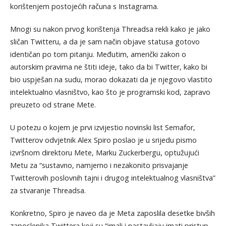
korištenjem postojećih računa s Instagrama.
Mnogi su nakon prvog korištenja Threadsa rekli kako je jako
sličan Twitteru, a da je sam način objave statusa gotovo
identičan po tom pitanju. Međutim, američki zakon o
autorskim pravima ne štiti ideje, tako da bi Twitter, kako bi
bio uspješan na sudu, morao dokazati da je njegovo vlastito
intelektualno vlasništvo, kao što je programski kod, zapravo
preuzeto od strane Mete.
U potezu o kojem je prvi izvijestio novinski list Semafor,
Twitterov odvjetnik Alex Spiro poslao je u srijedu pismo
izvršnom direktoru Mete, Marku Zuckerbergu, optužujući
Metu za “sustavno, namjerno i nezakonito prisvajanje
Twitterovih poslovnih tajni i drugog intelektualnog vlasništva”
za stvaranje Threadsa.
Konkretno, Spiro je naveo da je Meta zaposlila desetke bivših
zaposlenika Twittera koji su “imali i nastavljaju imati pristup