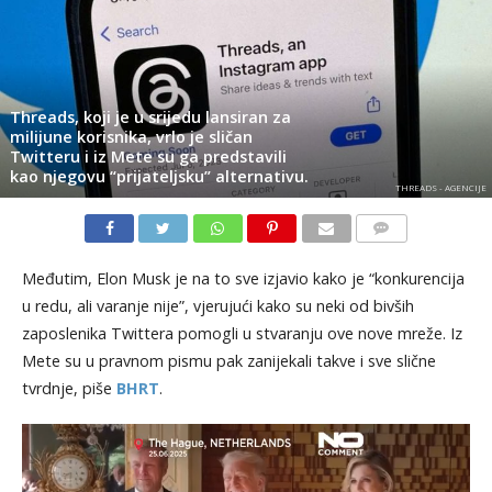
Threads, koji je u srijedu lansiran za
milijune korisnika, vrlo je sličan
Twitteru i iz Mete su ga predstavili
kao njegovu “prijateljsku” alternativu.
THREADS - AGENCIJE
KOMENTARI
Međutim, Elon Musk je na to sve izjavio kako je “konkurencija
u redu, ali varanje nije”, vjerujući kako su neki od bivših
zaposlenika Twittera pomogli u stvaranju ove nove mreže. Iz
Mete su u pravnom pismu pak zanijekali takve i sve slične
tvrdnje, piše
BHRT
.