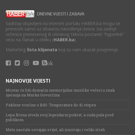
Sadržaji objavljeni na internet portalu HABER.ba mogu se
prenositi samo uz obavezu navođenja izvora. Iza zadnje
rečenice prenesenog ili citiranog teksta postaviti "hyperlink"
vezu na članak u obliku (
HABER.ba
).
Marketing
lista klijenata
koji su nam ukazali povjerenje.
ok
NAJNOVIJE VIJESTI
Mostar će biti domaćin memorijalne muzičke večeri u znak
sjećanja na Marka Govorčina
Paklene vrućine u BiH: Temperature do 41 stepen
Lepa Brena izvela svoj legendarni pokret, a onda pala pred
publikom
Meta naočale osvajaju svijet, ali izazivaju i veliki strah