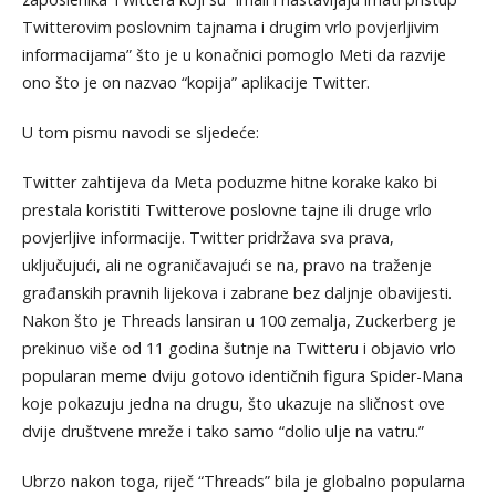
Twitterovim poslovnim tajnama i drugim vrlo povjerljivim
informacijama” što je u konačnici pomoglo Meti da razvije
ono što je on nazvao “kopija” aplikacije Twitter.
U tom pismu navodi se sljedeće:
Twitter zahtijeva da Meta poduzme hitne korake kako bi
prestala koristiti Twitterove poslovne tajne ili druge vrlo
povjerljive informacije. Twitter pridržava sva prava,
uključujući, ali ne ograničavajući se na, pravo na traženje
građanskih pravnih lijekova i zabrane bez daljnje obavijesti.
Nakon što je Threads lansiran u 100 zemalja, Zuckerberg je
prekinuo više od 11 godina šutnje na Twitteru i objavio vrlo
popularan meme dviju gotovo identičnih figura Spider-Mana
koje pokazuju jedna na drugu, što ukazuje na sličnost ove
dvije društvene mreže i tako samo “dolio ulje na vatru.”
Ubrzo nakon toga, riječ “Threads” bila je globalno popularna