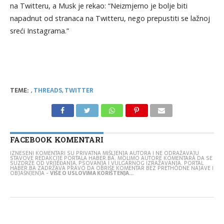
na Twitteru, a Musk je rekao: “Neizmjerno je bolje biti
napadnut od stranaca na Twitteru, nego prepustiti se lažnoj
sreći Instagrama.”
TEME:
,
THREADS
,
TWITTER
FACEBOOK KOMENTARI
IZNESENI KOMENTARI SU PRIVATNA MIŠLJENJA AUTORA I NE ODRAŽAVAJU
STAVOVE REDAKCIJE PORTALA HABER.BA. MOLIMO AUTORE KOMENTARA DA SE
SUZDRŽE OD VRIJEĐANJA, PSOVANJA I VULGARNOG IZRAŽAVANJA. PORTAL
HABER.BA ZADRŽAVA PRAVO DA OBRIŠE KOMENTAR BEZ PRETHODNE NAJAVE I
OBJAŠNJENJA -
VIŠE O USLOVIMA KORIŠTENJA...