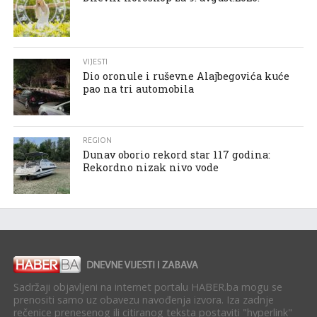
VIJESTI
Dio oronule i ruševne Alajbegovića kuće
pao na tri automobila
REGION
Dunav oborio rekord star 117 godina:
Rekordno nizak nivo vode
Sadržaji objavljeni na internet portalu HABER.ba mogu se
prenositi samo uz obavezu navođenja izvora. Iza zadnje
rečenice prenesenog ili citiranog teksta postaviti "hyperlink"