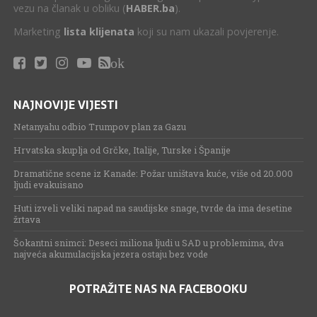
vezu na članak u obliku (
HABER.ba
).
Marketing
lista klijenata
koji su nam ukazali povjerenje.
ok
NAJNOVIJE VIJESTI
Netanyahu odbio Trumpov plan za Gazu
Hrvatska skuplja od Grčke, Italije, Turske i Španije
Dramatične scene iz Kanade: Požar uništava kuće, više od 20.000
ljudi evakuisano
Huti izveli veliki napad na saudijske snage, tvrde da ima desetine
žrtava
Šokantni snimci: Deseci miliona ljudi u SAD u problemima, dva
najveća akumulacijska jezera ostaju bez vode
POTRAŽITE NAS NA FACEBOOKU