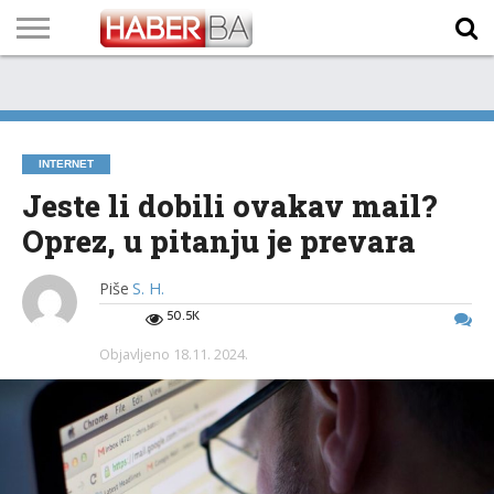
VIJESTI
BIZNIS
SPORT
SHOWBIZ
LIFESTYLE
SCI-
AUTO
ZANIMLJIVOSTI
FOTO
VIDEO
TV
VREMENSKA
STANJE NA
KURSNA
O
MARKETING
IMPRESSUM
KONTAKT
TECH
PROGRAM
PROGNOZA
PUTEVIMA
LISTA
NAMA
INTERNET
Jeste li dobili ovakav mail?
Oprez, u pitanju je prevara
Piše
S. H.
50.5K
Objavljeno
18.11. 2024.