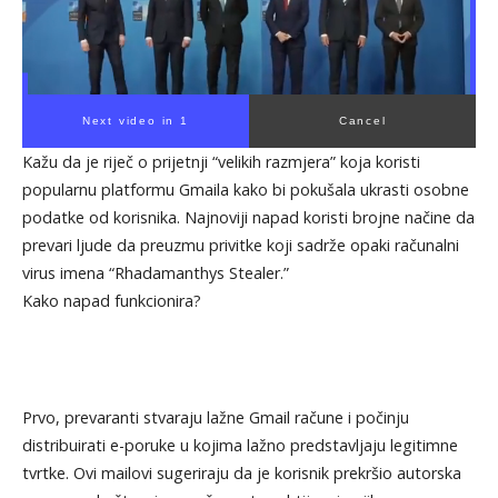
Next video in 1
Cancel
Kažu da je riječ o prijetnji “velikih razmjera” koja koristi
popularnu platformu Gmaila kako bi pokušala ukrasti osobne
podatke od korisnika. Najnoviji napad koristi brojne načine da
prevari ljude da preuzmu privitke koji sadrže opaki računalni
virus imena “Rhadamanthys Stealer.”
Kako napad funkcionira?
Prvo, prevaranti stvaraju lažne Gmail račune i počinju
distribuirati e-poruke u kojima lažno predstavljaju legitimne
tvrtke. Ovi mailovi sugeriraju da je korisnik prekršio autorska