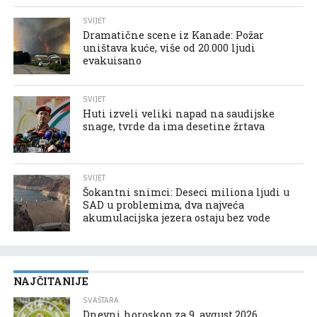
SVIJET
Dramatične scene iz Kanade: Požar
uništava kuće, više od 20.000 ljudi
evakuisano
SVIJET
Huti izveli veliki napad na saudijske
snage, tvrde da ima desetine žrtava
SVIJET
Šokantni snimci: Deseci miliona ljudi u
SAD u problemima, dva najveća
akumulacijska jezera ostaju bez vode
NAJČITANIJE
SVAŠTARA
Dnevni horoskop za 9. avgust.2026.