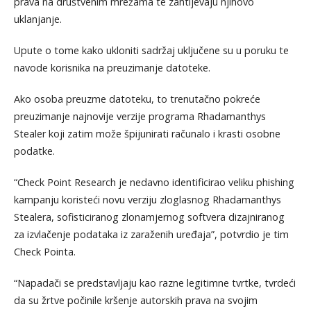
prava na društvenim mrežama te zahtijevaju njihovo
uklanjanje.
Upute o tome kako ukloniti sadržaj uključene su u poruku te
navode korisnika na preuzimanje datoteke.
Ako osoba preuzme datoteku, to trenutačno pokreće
preuzimanje najnovije verzije programa Rhadamanthys
Stealer koji zatim može špijunirati računalo i krasti osobne
podatke.
“Check Point Research je nedavno identificirao veliku phishing
kampanju koristeći novu verziju zloglasnog Rhadamanthys
Stealera, sofisticiranog zlonamjernog softvera dizajniranog
za izvlačenje podataka iz zaraženih uređaja”, potvrdio je tim
Check Pointa.
“Napadači se predstavljaju kao razne legitimne tvrtke, tvrdeći
da su žrtve počinile kršenje autorskih prava na svojim