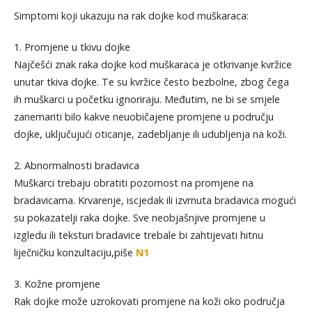
Simptomi koji ukazuju na rak dojke kod muškaraca:
1. Promjene u tkivu dojke
Najčešći znak raka dojke kod muškaraca je otkrivanje kvržice
unutar tkiva dojke. Te su kvržice često bezbolne, zbog čega
ih muškarci u početku ignoriraju. Međutim, ne bi se smjele
zanemariti bilo kakve neuobičajene promjene u području
dojke, uključujući oticanje, zadebljanje ili udubljenja na koži.
2. Abnormalnosti bradavica
Muškarci trebaju obratiti pozornost na promjene na
bradavicama. Krvarenje, iscjedak ili izvrnuta bradavica mogući
su pokazatelji raka dojke. Sve neobjašnjive promjene u
izgledu ili teksturi bradavice trebale bi zahtijevati hitnu
liječničku konzultaciju,piše
N1
3. Kožne promjene
Rak dojke može uzrokovati promjene na koži oko područja