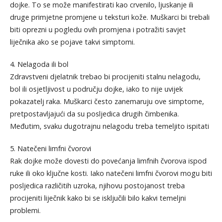
dojke. To se može manifestirati kao crvenilo, ljuskanje ili
druge primjetne promjene u teksturi kože. Muškarci bi trebali
biti oprezni u pogledu ovih promjena i potražiti savjet
liječnika ako se pojave takvi simptomi.
4. Nelagoda ili bol
Zdravstveni djelatnik trebao bi procijeniti stalnu nelagodu,
bol ili osjetljivost u području dojke, iako to nije uvijek
pokazatelj raka. Muškarci često zanemaruju ove simptome,
pretpostavljajući da su posljedica drugih čimbenika.
Međutim, svaku dugotrajnu nelagodu treba temeljito ispitati
5. Natečeni limfni čvorovi
Rak dojke može dovesti do povećanja limfnih čvorova ispod
ruke ili oko ključne kosti. Iako natečeni limfni čvorovi mogu biti
posljedica različitih uzroka, njihovu postojanost treba
procijeniti liječnik kako bi se isključili bilo kakvi temeljni
problemi.