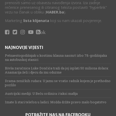
prenositi samo uz obavezu navođenja izvora. Iza zadnje
rečenice prenesenog ili citiranog teksta postaviti "hyperlink"
vezu na članak u obliku (
HABER.ba
).
Marketing
lista klijenata
koji su nam ukazali povjerenje.
ok
NAJNOVIJE VIJESTI
Petnaestogodišnjak u kostimu klauna nasmrt izbo 78-godišnjaka
na autobuskoj stanici
Bivša zaručnica Luke Dončića traži da joj isplati 50 miliona dolara:
Anamarija želi i djecu da mu oduzme
Drama zeničkih rudara: U jamu se vratio radnik kojem je prethodno
pozlilo
Austrijski mediji: U Beču ordinira i taksi mafija
Imate li stari telefon u ladici: Možda držite pravo malo bogatstvo
POTRAŽITE NAS NA FACEBOOKU