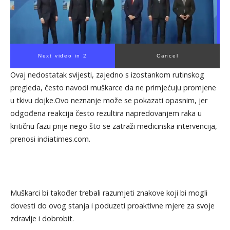
Next video in 1
Cancel
Ovaj nedostatak svijesti, zajedno s izostankom rutinskog
pregleda, često navodi muškarce da ne primjećuju promjene
u tkivu dojke.Ovo neznanje može se pokazati opasnim, jer
odgođena reakcija često rezultira napredovanjem raka u
kritičnu fazu prije nego što se zatraži medicinska intervencija,
prenosi indiatimes.com.
Muškarci bi također trebali razumjeti znakove koji bi mogli
dovesti do ovog stanja i poduzeti proaktivne mjere za svoje
zdravlje i dobrobit.