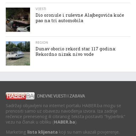
VIJESTI
Dio oronule i ruševne Alajbegovića kuće
pao na tri automobila
REGION
Dunav oborio rekord star 117 godina:
Rekordno nizak nivo vode
Sadržaji objavljeni na internet portalu HABER.ba mogu se
prenositi samo uz obavezu navođenja izvora. Iza zadnje
rečenice prenesenog ili citiranog teksta postaviti "hyperlink"
vezu na članak u obliku (
HABER.ba
).
Marketing
lista klijenata
koji su nam ukazali povjerenje.