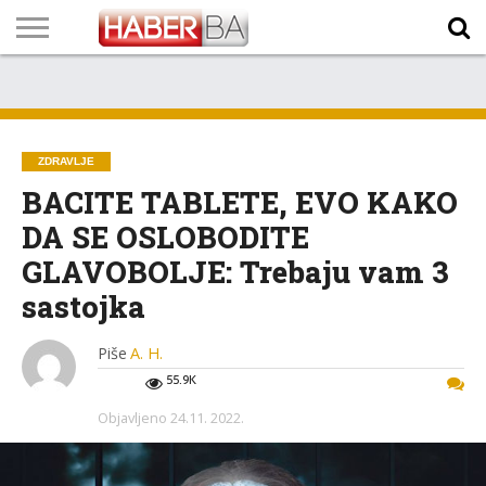
VIJESTI
BIZNIS
SPORT
SHOWBIZ
LIFESTYLE
SCI-
AUTO
ZANIMLJIVOSTI
FOTO
VIDEO
TV
VREMENSKA
STANJE NA
KURSNA
O
MARKETING
IMPRESSUM
KONTAKT
TECH
PROGRAM
PROGNOZA
PUTEVIMA
LISTA
NAMA
ZDRAVLJE
BACITE TABLETE, EVO KAKO
DA SE OSLOBODITE
GLAVOBOLJE: Trebaju vam 3
sastojka
Piše
A. H.
55.9K
Objavljeno
24.11. 2022.