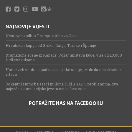
ok
NAJNOVIJE VIJESTI
Netanyahu odbio Trumpov plan za Gazu
Hrvatska skuplja od Grčke, Italije, Turske i Španije
Dramatične scene iz Kanade: Požar uništava kuće, više od 20.000
ljudi evakuisano
Huti izveli veliki napad na saudijske snage, tvrde da ima desetine
žrtava
Šokantni snimci: Deseci miliona ljudi u SAD u problemima, dva
najveća akumulacijska jezera ostaju bez vode
POTRAŽITE NAS NA FACEBOOKU