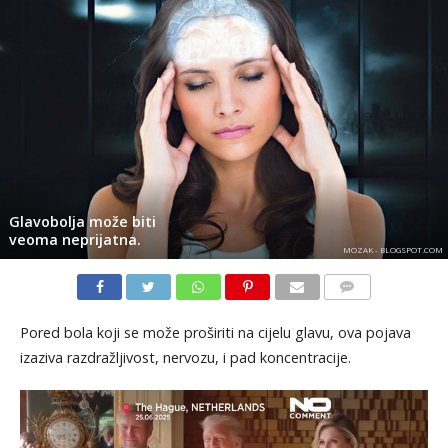
​Glavobolja može biti
veoma neprijatna.
MOZAK - BLOGSPOT.COM
KOMENTARI
Pored bola koji se može proširiti na cijelu glavu, ova pojava
izaziva razdražljivost, nervozu, i pad koncentracije.