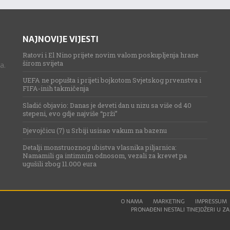
NAJNOVIJE VIJESTI
Ratovi i El Nino prijete novim valom poskupljenja hrane
širom svijeta
a.
UEFA ne popušta i prijeti bojkotom Svjetskog prvenstva i
FIFA-inih takmičenja
Sladić objavio: Danas je deveti dan u nizu sa više od 40
stepeni, evo gdje najviše “prži”
Djevojčicu (7) u Srbiji usisao vakum na bazenu
Detalji monstruoznog ubistva vlasnika piljarnica:
Namamili ga intimnim odnosom, vezali za krevet pa
ugušili zbog 11.000 eura
O NAMA
MARKETING
IMPRESSUM
PRONAĐENI NESTALI TINEJDŽERI U ZAG