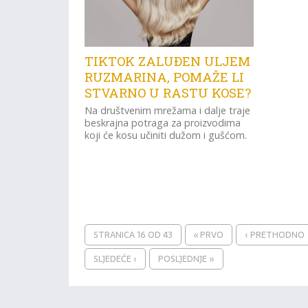
TIKTOK ZALUĐEN ULJEM
RUZMARINA, POMAŽE LI
STVARNO U RASTU KOSE?
Na društvenim mrežama i dalje traje
beskrajna potraga za proizvodima
koji će kosu učiniti dužom i gušćom.
STRANICA 16 OD 43
« PRVO
‹ PRETHODNO
SLJEDEĆE ›
POSLJEDNJE »