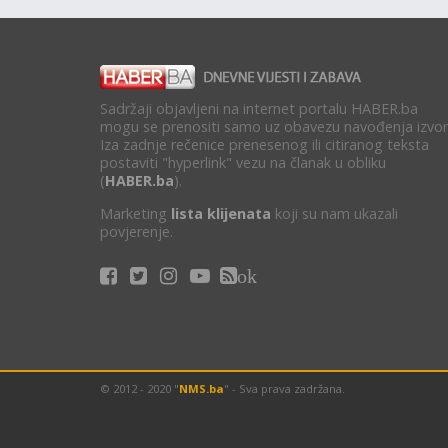
Sadržaji objavljeni na internet portalu HABER.ba
mogu se prenositi samo uz obavezu navođenja izvor
Iza zadnje rečenice prenesenog ili citiranog teksta
postaviti "hyperlink" vezu na članak u obliku
(
HABER.ba
).
Marketing
lista klijenata
koji su nam ukazali
povjerenje.
ok
© 2012 - 2020 "
NMS.ba
" - Sva prava zadržana.