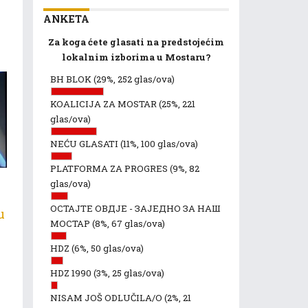
ANKETA
Za koga ćete glasati na predstojećim
lokalnim izborima u Mostaru?
BH BLOK
(29%, 252 glas/ova)
KOALICIJA ZA MOSTAR
(25%, 221
glas/ova)
NEĆU GLASATI
(11%, 100 glas/ova)
PLATFORMA ZA PROGRES
(9%, 82
glas/ova)
ОСТАЈТЕ ОВДЈЕ - ЗАЈЕДНО ЗА НАШ
u
МОСТАР
(8%, 67 glas/ova)
HDZ
(6%, 50 glas/ova)
HDZ 1990
(3%, 25 glas/ova)
NISAM JOŠ ODLUČILA/O
(2%, 21