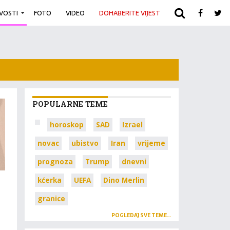
IVOSTI
FOTO
VIDEO
DOHABERITE VIJEST
ARHIVA
POPULARNE TEME
horoskop
SAD
Izrael
novac
ubistvo
Iran
vrijeme
prognoza
Trump
dnevni
kćerka
UEFA
Dino Merlin
granice
POGLEDAJ SVE TEME…