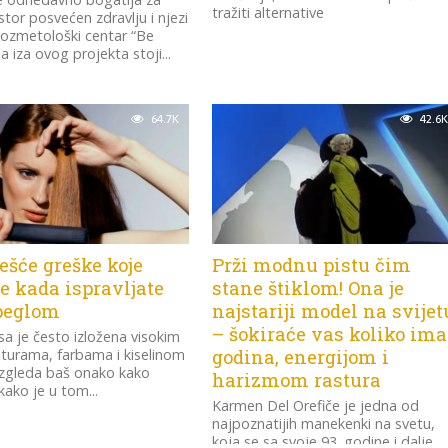
tražiti alternative
stor posvećen zdravlju i njezi
ozmetološki centar “Be
a iza ovog projekta stoji...
64.7K
42.6K
ešće greške koje
Prži modnu pistu čim
e kada ispravljate
stane štiklom! Ona je
peglom
najstariji model na svijet
– šokiraće vas koliko ima
a je često izložena visokim
turama, farbama i kiselinom
godina, energijom i
izgleda baš onako kako
harizmom rastura
kako je u tom...
Karmen Del Orefiče je jedna od
najpoznatijih manekenki na svetu,
koja se sa svoje 93. godine i dalje