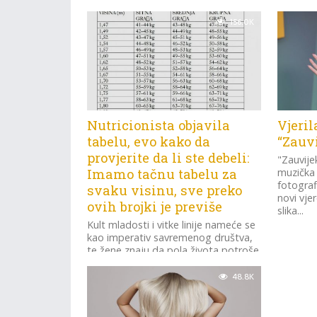
156.0K
Nutricionista objavila
Vjeril
tabelu, evo kako da
“Zauvi
provjerite da li ste debeli:
"Zauvije
Imamo tačnu tabelu za
muzička 
fotograf
svaku visinu, sve preko
novi vje
ovih brojki je previše
slika...
Kult mladosti i vitke linije nameće se
kao imperativ savremenog društva,
te žene znaju da pola života potroše
jureći za nečim što...
48.8K