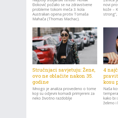
Đoković požalio se na zdravstvene
novi pro
probleme tokom meča 3. kola
kože – K
Australian opena protiv Tomaša
strong”, 
Mahača (Thomas Machac).
82.4K
Stručnjaci savjetuju: Žene,
4 najč
ovo ne oblačite nakon 35.
pravit
godine
kosu 
Mnogo je analiza provedeno o tome
Naša kos
koji su odjevni komadi primjereni za
tempera
neko životno razdoblje
kako bi 
želimo i 