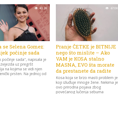
aktivno bavi modelingom.
43.2K
67.0K
a se Selena Gomez:
Pranje ČETKE je BITNIJE
jek počinje sada
nego što mislite – Ako
VAM je KOSA stalno
k počinje sada", napisala je
zvijezda uz pregršt
MASNA, EVO šta morate
ija na kojima se vidi njen
da prestanete da radite
renički prsten. Na jednoj od
Kosa koja se brzo masti problem je
koji izluđuje mnoge žene. Nekima j
ovo prirodna pojava zbog
povećanog lučenja sebuma
(zaštitnog sloja...