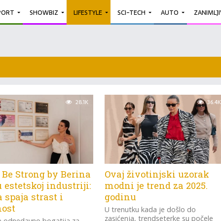
PORT
SHOWBIZ
LIFESTYLE
SCI-TECH
AUTO
ZANIMLJ
28.1K
36.4K
 Be Strong by Berina
Ovaj životinjski uzorak
u estetskoj industriji:
modni je trend za 2025.
 spaja strast i
godinu
nost
U trenutku kada je došlo do
zasićenja, trendseterke su počele
e odnedavno bogatija za