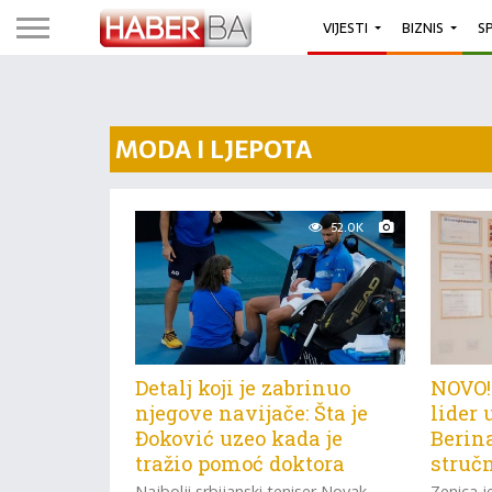
VIJESTI
BIZNIS
S
MODA I LJEPOTA
52.0K
Detalj koji je zabrinuo
NOVO!
njegove navijače: Šta je
lider 
Đoković uzeo kada je
Berina
tražio pomoć doktora
struč
Najbolji srbijanski teniser Novak
Zenica j