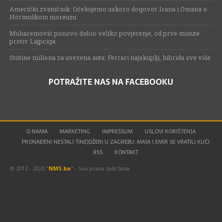
Američki zvaničnik: Očekujemo uskoro dogovor Irana i Omana o
Hormuškom moreuzu
Muharemović ponovo dobio veliko povjerenje, od prve minute
protiv Lajpciga
Stotine miliona za uvezena auta: Ferrari najskuplji, hibrida sve više
POTRAŽITE NAS NA FACEBOOKU
O NAMA
MARKETING
IMPRESSUM
USLOVI KORIŠTENJA
PRONAĐENI NESTALI TINEJDŽERI U ZAGREBU: MAJA I EMIR SE VRATILI KUĆI
RSS
KONTAKT
© 2012 - 2020 "
NMS.ba
" - Sva prava zadržana.