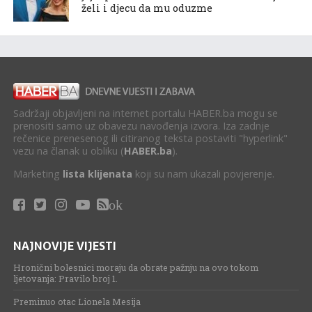
želi i djecu da mu oduzme
Sadržaji objavljeni na internet portalu HABER.ba mogu se
prenositi samo uz obavezu navođenja izvora. Iza zadnje
rečenice prenesenog ili citiranog teksta postaviti "hyperlink"
vezu na članak u obliku (
HABER.ba
).
Marketing
lista klijenata
koji su nam ukazali povjerenje.
ok
NAJNOVIJE VIJESTI
Hronični bolesnici moraju da obrate pažnju na ovo tokom
ljetovanja: Pravilo broj 1.
Preminuo otac Lionela Mesija