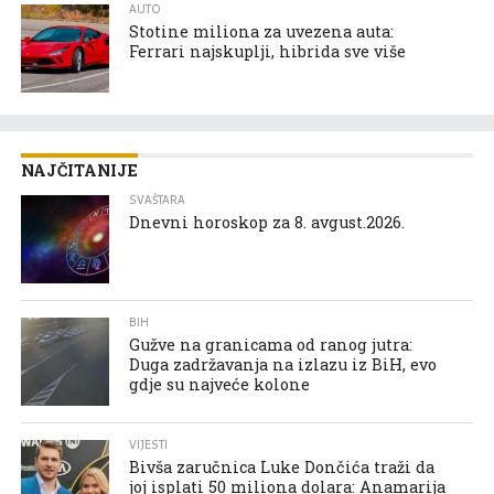
AUTO
Stotine miliona za uvezena auta:
Ferrari najskuplji, hibrida sve više
NAJČITANIJE
SVAŠTARA
Dnevni horoskop za 8. avgust.2026.
BIH
Gužve na granicama od ranog jutra:
Duga zadržavanja na izlazu iz BiH, evo
gdje su najveće kolone
VIJESTI
Bivša zaručnica Luke Dončića traži da
joj isplati 50 miliona dolara: Anamarija