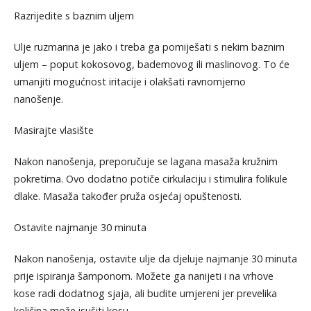
Razrijedite s baznim uljem
Ulje ruzmarina je jako i treba ga pomiješati s nekim baznim
uljem – poput kokosovog, bademovog ili maslinovog. To će
umanjiti mogućnost iritacije i olakšati ravnomjerno
nanošenje.
Masirajte vlasište
Nakon nanošenja, preporučuje se lagana masaža kružnim
pokretima. Ovo dodatno potiče cirkulaciju i stimulira folikule
dlake. Masaža također pruža osjećaj opuštenosti.
Ostavite najmanje 30 minuta
Nakon nanošenja, ostavite ulje da djeluje najmanje 30 minuta
prije ispiranja šamponom. Možete ga nanijeti i na vrhove
kose radi dodatnog sjaja, ali budite umjereni jer prevelika
količina može isušiti kosu.