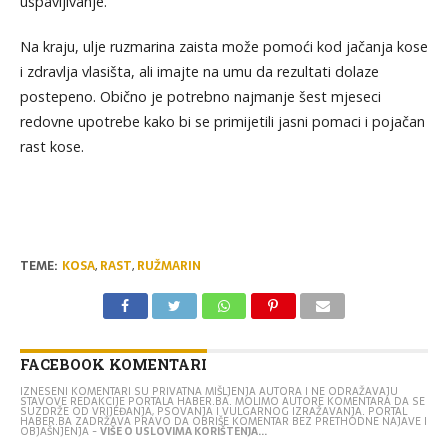
uspavljivanje.
Na kraju, ulje ruzmarina zaista može pomoći kod jačanja kose
i zdravlja vlasišta, ali imajte na umu da rezultati dolaze
postepeno. Obično je potrebno najmanje šest mjeseci
redovne upotrebe kako bi se primijetili jasni pomaci i pojačan
rast kose.
TEME:
KOSA
,
RAST
,
RUŽMARIN
FACEBOOK KOMENTARI
IZNESENI KOMENTARI SU PRIVATNA MIŠLJENJA AUTORA I NE ODRAŽAVAJU
STAVOVE REDAKCIJE PORTALA HABER.BA. MOLIMO AUTORE KOMENTARA DA SE
SUZDRŽE OD VRIJEĐANJA, PSOVANJA I VULGARNOG IZRAŽAVANJA. PORTAL
HABER.BA ZADRŽAVA PRAVO DA OBRIŠE KOMENTAR BEZ PRETHODNE NAJAVE I
OBJAŠNJENJA -
VIŠE O USLOVIMA KORIŠTENJA...