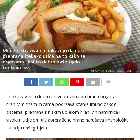
Mnoga istraživanja pokazuju da naša
prehrana itekako utiče na to kako se
osjećamo i koliko dobro naše tijelo
funkcioniše.
POHOVANA HRANA- POSALJIRECEPT.RS
KOMENTARI
I dok pravilna i dobro uravnotežena prehrana bogata
hranjivim tnamirnicama podržava stanje imunološkog
sistema, prehrana s niskim udjelom hranjivih namirnica i
visokim udjelom ultraprerađene hrane narušava imunološku
funkciju našeg tijela.