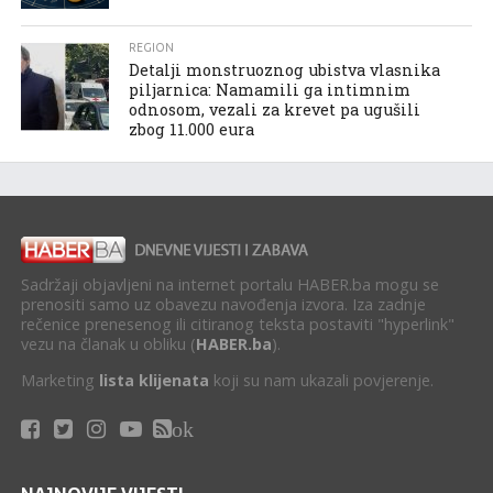
REGION
Detalji monstruoznog ubistva vlasnika
piljarnica: Namamili ga intimnim
odnosom, vezali za krevet pa ugušili
zbog 11.000 eura
Sadržaji objavljeni na internet portalu HABER.ba mogu se
prenositi samo uz obavezu navođenja izvora. Iza zadnje
rečenice prenesenog ili citiranog teksta postaviti "hyperlink"
vezu na članak u obliku (
HABER.ba
).
Marketing
lista klijenata
koji su nam ukazali povjerenje.
ok