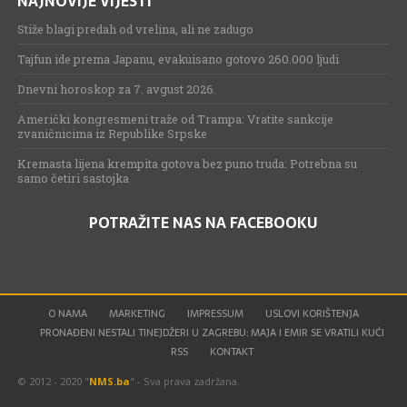
NAJNOVIJE VIJESTI
Stiže blagi predah od vrelina, ali ne zadugo
Tajfun ide prema Japanu, evakuisano gotovo 260.000 ljudi
Dnevni horoskop za 7. avgust 2026.
Američki kongresmeni traže od Trampa: Vratite sankcije
zvaničnicima iz Republike Srpske
Kremasta lijena krempita gotova bez puno truda: Potrebna su
samo četiri sastojka
POTRAŽITE NAS NA FACEBOOKU
O NAMA
MARKETING
IMPRESSUM
USLOVI KORIŠTENJA
PRONAĐENI NESTALI TINEJDŽERI U ZAGREBU: MAJA I EMIR SE VRATILI KUĆI
RSS
KONTAKT
© 2012 - 2020 "
NMS.ba
" - Sva prava zadržana.