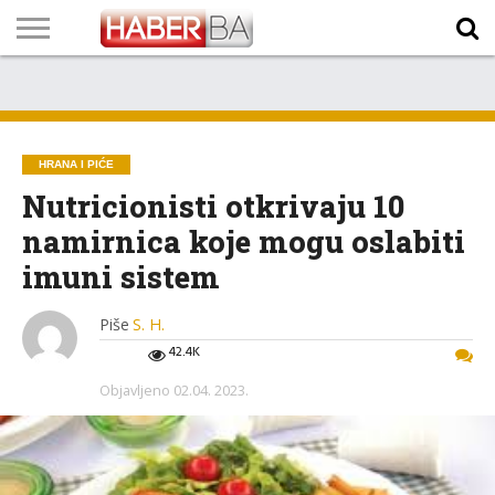
VIJESTI
BIZNIS
SPORT
SHOWBIZ
LIFESTYLE
SCI-
AUTO
ZANIMLJIVOSTI
FOTO
VIDEO
TV
VREMENSKA
STANJE NA
KURSNA
O
MARKETING
IMPRESSUM
KONTAKT
TECH
PROGRAM
PROGNOZA
PUTEVIMA
LISTA
NAMA
HRANA I PIĆE
Nutricionisti otkrivaju 10
namirnica koje mogu oslabiti
imuni sistem
Piše
S. H.
42.4K
Objavljeno
02.04. 2023.