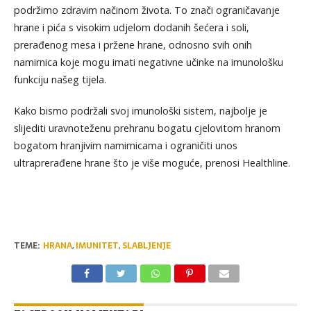
podržimo zdravim načinom života. To znači ograničavanje
hrane i pića s visokim udjelom dodanih šećera i soli,
prerađenog mesa i pržene hrane, odnosno svih onih
namirnica koje mogu imati negativne učinke na imunološku
funkciju našeg tijela.
Kako bismo podržali svoj imunološki sistem, najbolje je
slijediti uravnoteženu prehranu bogatu cjelovitom hranom
bogatom hranjivim namirnicama i ograničiti unos
ultraprerađene hrane što je više moguće, prenosi Healthline.
TEME:
HRANA
,
IMUNITET
,
SLABLJENJE