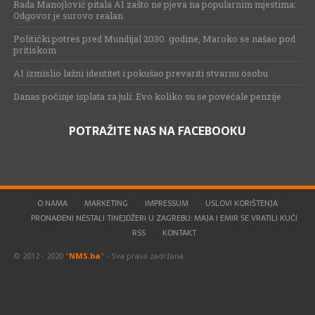
Rada Manojlović pitala AI zašto ne pjeva na popularnim mjestima:
Odgovor je surovo realan
Politički potres pred Mundijal 2030. godine, Maroko se našao pod
pritiskom
AI izmislio lažni identitet i pokušao prevariti stvarnu osobu
Danas počinje isplata za juli: Evo koliko su se povećale penzije
POTRAŽITE NAS NA FACEBOOKU
O NAMA
MARKETING
IMPRESSUM
USLOVI KORIŠTENJA
PRONAĐENI NESTALI TINEJDŽERI U ZAGREBU: MAJA I EMIR SE VRATILI KUĆI
RSS
KONTAKT
© 2012 - 2020 "
NMS.ba
" - Sva prava zadržana.