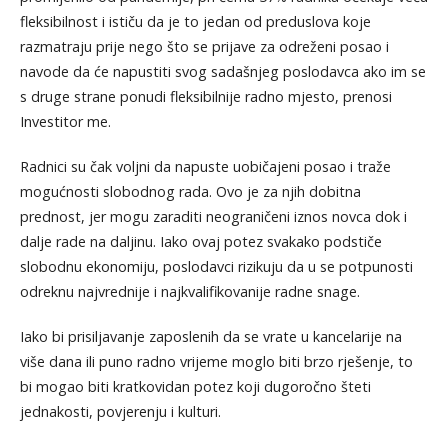
fleksibilnost i ističu da je to jedan od preduslova koje
razmatraju prije nego što se prijave za odreženi posao i
navode da će napustiti svog sadašnjeg poslodavca ako im se
s druge strane ponudi fleksibilnije radno mjesto, prenosi
Investitor me.
Radnici su čak voljni da napuste uobičajeni posao i traže
mogućnosti slobodnog rada. Ovo je za njih dobitna
prednost, jer mogu zaraditi neograničeni iznos novca dok i
dalje rade na daljinu. Iako ovaj potez svakako podstiče
slobodnu ekonomiju, poslodavci rizikuju da u se potpunosti
odreknu najvrednije i najkvalifikovanije radne snage.
Iako bi prisiljavanje zaposlenih da se vrate u kancelarije na
više dana ili puno radno vrijeme moglo biti brzo rješenje, to
bi mogao biti kratkovidan potez koji dugoročno šteti
jednakosti, povjerenju i kulturi.