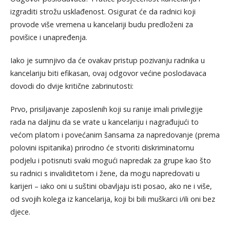
izgraditi strožu usklađenost. Osigurat će da radnici koji
provode više vremena u kancelariji budu predloženi za
povišice i unapređenja.
Iako je sumnjivo da će ovakav pristup pozivanju radnika u
kancelariju biti efikasan, ovaj odgovor većine poslodavaca
dovodi do dvije kritične zabrinutosti:
Prvo, prisiljavanje zaposlenih koji su ranije imali privilegije
rada na daljinu da se vrate u kancelariju i nagrađujući to
većom platom i povećanim šansama za napredovanje (prema
polovini ispitanika) prirodno će stvoriti diskriminatornu
podjelu i potisnuti svaki mogući napredak za grupe kao što
su radnici s invaliditetom i žene, da mogu napredovati u
karijeri – iako oni u suštini obavljaju isti posao, ako ne i više,
od svojih kolega iz kancelarija, koji bi bili muškarci i/ili oni bez
djece.