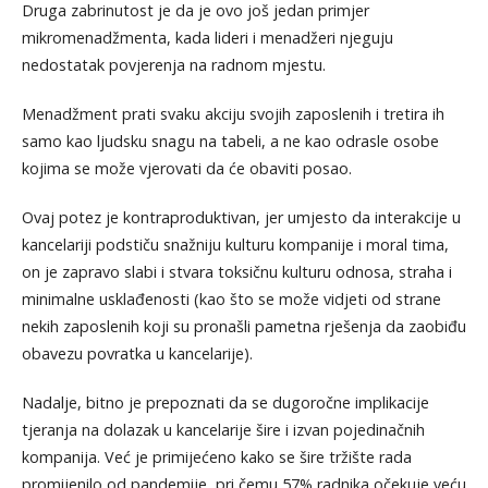
Druga zabrinutost je da je ovo još jedan primjer
mikromenadžmenta, kada lideri i menadžeri njeguju
nedostatak povjerenja na radnom mjestu.
Menadžment prati svaku akciju svojih zaposlenih i tretira ih
samo kao ljudsku snagu na tabeli, a ne kao odrasle osobe
kojima se može vjerovati da će obaviti posao.
Ovaj potez je kontraproduktivan, jer umjesto da interakcije u
kancelariji podstiču snažniju kulturu kompanije i moral tima,
on je zapravo slabi i stvara toksičnu kulturu odnosa, straha i
minimalne usklađenosti (kao što se može vidjeti od strane
nekih zaposlenih koji su pronašli pametna rješenja da zaobiđu
obavezu povratka u kancelarije).
Nadalje, bitno je prepoznati da se dugoročne implikacije
tjeranja na dolazak u kancelarije šire i izvan pojedinačnih
kompanija. Već je primijećeno kako se šire tržište rada
promijenilo od pandemije, pri čemu 57% radnika očekuje veću