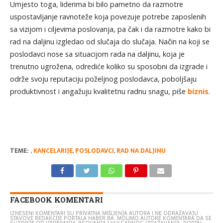
Umjesto toga, liderima bi bilo pametno da razmotre
uspostavljanje ravnoteže koja povezuje potrebe zaposlenih
sa vizijom i ciljevima poslovanja, pa čak i da razmotre kako bi
rad na daljinu izgledao od slučaja do slučaja. Način na koji se
poslodavci nose sa situacijom rada na daljinu, koja je
trenutno ugrožena, odrediće koliko su sposobni da izgrade i
održe svoju reputaciju poželjnog poslodavca, poboljšaju
produktivnost i angažuju kvalitetnu radnu snagu, piše
biznis
.
TEME:
,
KANCELARIJE
,
POSLODAVCI
,
RAD NA DALJINU
FACEBOOK KOMENTARI
IZNESENI KOMENTARI SU PRIVATNA MIŠLJENJA AUTORA I NE ODRAŽAVAJU
STAVOVE REDAKCIJE PORTALA HABER.BA. MOLIMO AUTORE KOMENTARA DA SE