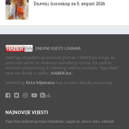
Dnevni horoskop za 5. avgust 2026
Sadržaji objavljeni na internet portalu HABER.ba mogu se
prenositi samo uz obavezu navođenja izvora. Iza zadnje
rečenice prenesenog ili citiranog teksta postaviti "hyperlink"
vezu na članak u obliku (
HABER.ba
).
Marketing
lista klijenata
koji su nam ukazali povjerenje.
ok
NAJNOVIJE VIJESTI
Figo bez milosti prema Infantinu: Lagao je, mora otići, odmah!