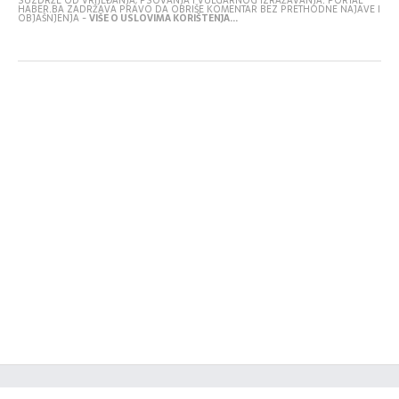
SUZDRŽE OD VRIJEĐANJA, PSOVANJA I VULGARNOG IZRAŽAVANJA. PORTAL
HABER.BA ZADRŽAVA PRAVO DA OBRIŠE KOMENTAR BEZ PRETHODNE NAJAVE I
OBJAŠNJENJA -
VIŠE O USLOVIMA KORIŠTENJA...