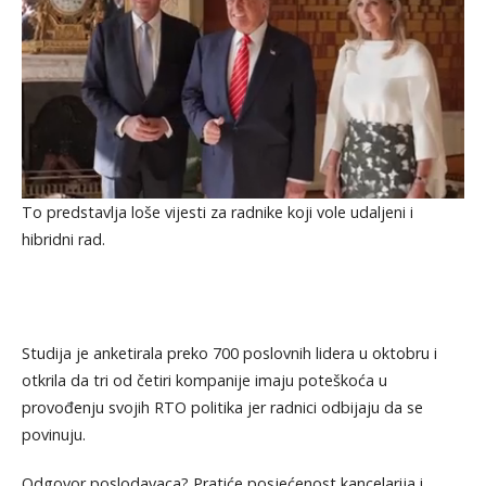
To predstavlja loše vijesti za radnike koji vole udaljeni i
hibridni rad.
Studija je anketirala preko 700 poslovnih lidera u oktobru i
otkrila da tri od četiri kompanije imaju poteškoća u
provođenju svojih RTO politika jer radnici odbijaju da se
povinuju.
Odgovor poslodavaca? Pratiće posjećenost kancelarija i