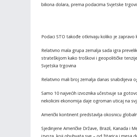
biliona dolara, prema podacima Svjetske trgovi
Podaci STO takođe otkrivaju koliko je zapravo
Relativno mala grupa zemalja sada igra preveliku
strateškijom kako troškovi i geopolitičke tenzije
Svjetska trgovina
Relativno mali broj zemalja danas snabdijeva 
Samo 10 najvećih izvoznika učestvuje sa gotov
nekolicini ekonomija daje ogroman uticaj na svje
Američki kontinent predstavlja okosnicu globa
Sjedinjene Američke Države, Brazil, Kanada i 
izvoza, koji obuhvata sve – od žitarica i mesa do