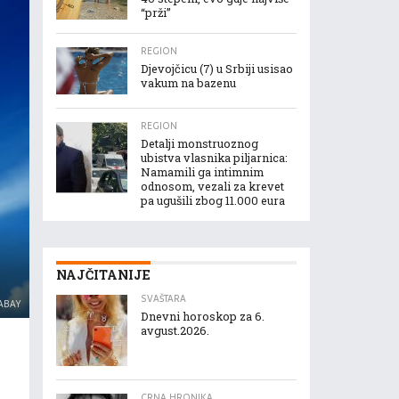
“prži”
REGION
Djevojčicu (7) u Srbiji usisao
vakum na bazenu
REGION
Detalji monstruoznog
ubistva vlasnika piljarnica:
Namamili ga intimnim
odnosom, vezali za krevet
pa ugušili zbog 11.000 eura
NAJČITANIJE
SVAŠTARA
XABAY
Dnevni horoskop za 6.
avgust.2026.
CRNA HRONIKA