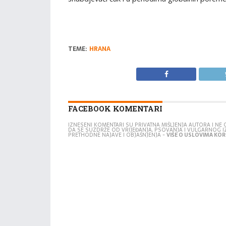
TEME:
HRANA
FACEBOOK KOMENTARI
IZNESENI KOMENTARI SU PRIVATNA MIŠLJENJA AUTORA I N
DA SE SUZDRŽE OD VRIJEĐANJA, PSOVANJA I VULGARNOG 
PRETHODNE NAJAVE I OBJAŠNJENJA -
VIŠE O USLOVIMA KORI