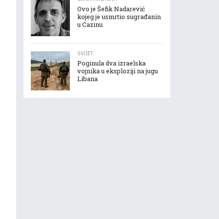
Ovo je Šefik Nadarević
kojeg je usmrtio sugrađanin
u Cazinu
SVIJET
Poginula dva izraelska
vojnika u eksploziji na jugu
Libana