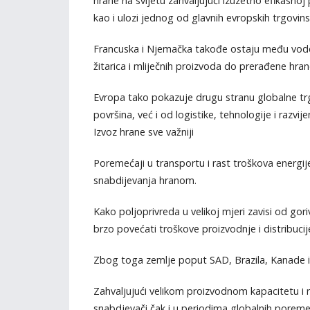
hrane na svijetu zahvaljujući izuzetno efikasnoj 
kao i ulozi jednog od glavnih evropskih trgovinsk
Francuska i Njemačka takođe ostaju među vodeć
žitarica i mliječnih proizvoda do prerađene hrane
Evropa tako pokazuje drugu stranu globalne trg
površina, već i od logistike, tehnologije i razvij
Izvoz hrane sve važniji
Poremećaji u transportu i rast troškova energij
snabdijevanja hranom.
Kako poljoprivreda u velikoj mjeri zavisi od gor
brzo povećati troškove proizvodnje i distribucije
Zbog toga zemlje poput SAD, Brazila, Kanade i Au
Zahvaljujući velikom proizvodnom kapacitetu i 
snabdjevači čak i u periodima globalnih poreme