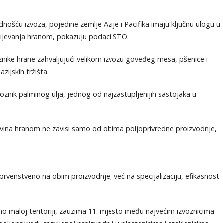
ošću izvoza, pojedine zemlje Azije i Pacifika imaju ključnu ulogu u
ijevanja hranom, pokazuju podaci STO.
znike hrane zahvaljujući velikom izvozu goveđeg mesa, pšenice i
zijskih tržišta.
zvoznik palminog ulja, jednog od najzastupljenijih sastojaka u
vina hranom ne zavisi samo od obima poljoprivredne proizvodnje,
 prvenstveno na obim proizvodnje, već na specijalizaciju, efikasnost
o maloj teritoriji, zauzima 11. mjesto među najvećim izvoznicima