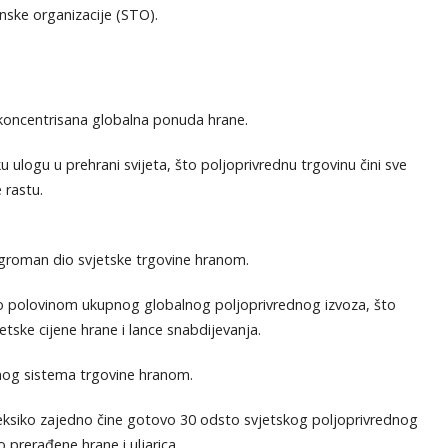
nske organizacije (STO).
 koncentrisana globalna ponuda hrane.
 ulogu u prehrani svijeta, što poljoprivrednu trgovinu čini sve
 rastu.
ogroman dio svjetske trgovine hranom.
o polovinom ukupnog globalnog poljoprivrednog izvoza, što
tske cijene hrane i lance snabdijevanja.
lnog sistema trgovine hranom.
Meksiko zajedno čine gotovo 30 odsto svjetskog poljoprivrednog
 prerađene hrane i uljarica.