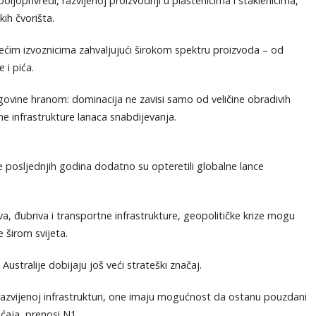
poljoprivredi, razvijenoj proizvodnji u plastenicima i staklenicima,
ih čvorišta.
im izvoznicima zahvaljujući širokom spektru proizvoda – od
 i pića.
ovine hranom: dominacija ne zavisi samo od veličine obradivih
ene infrastrukture lanaca snabdijevanja.
e posljednjih godina dodatno su opteretili globalne lance
iva, đubriva i transportne infrastrukture, geopolitičke krize mogu
 širom svijeta.
stralije dobijaju još veći strateški značaj.
razvijenoj infrastrukturi, one imaju mogućnost da ostanu pouzdani
ćaja, prenosi N1.