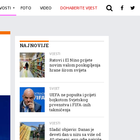
IVOSTI
FOTO
VIDEO
DOHABERITE VIJEST
ARHIVA
NAJNOVIJE
VIJESTI
Ratovi i El Nino prijete
novim valom poskupljenja
hrane širom svijeta
SVIJET
UEFA ne popušta i prijeti
bojkotom Svjetskog
prvenstva i FIFA-inih
takmičenja
VIJESTI
Sladić objavio: Danas je
deveti dan u nizu sa više od
40 stepeni, evo gdje najviše