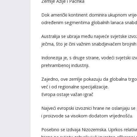
Zemlje Azije i Pacifika
Dok američki kontinent dominira ukupnom vrijedn
određenim segmentima globalnih lanaca snabd
Australija se ubraja među najveće svjetske izvo
ječma, što je čini važnim snabdjevačem brojnih a
Indonezija je, s druge strane, vodeći svjetski i
prehrambenoj industriji.
Zajedno, ove zemlje pokazuju da globalna trgo
već i od regionalne specijalizacije.
Evropa ostaje važan igrač
Najveći evropski izvoznici hrane ne oslanjaju se
i proizvode sa visokom dodatom vrijednošću.
Posebno se izdvaja Nizozemska. Uprkos relativn