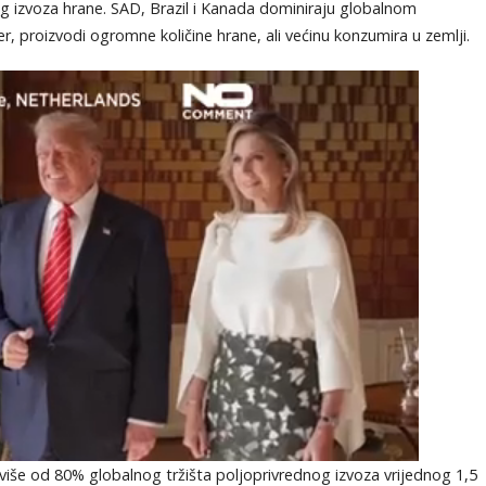
g izvoza hrane. SAD, Brazil i Kanada dominiraju globalnom
, proizvodi ogromne količine hrane, ali većinu konzumira u zemlji.
e više od 80% globalnog tržišta poljoprivrednog izvoza vrijednog 1,5