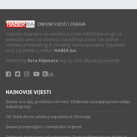
Sadržaji objavljeni na internet portalu HABER.ba mogu se
prenositi samo uz obavezu navođenja izvora. Iza zadnje
rečenice prenesenog ili citiranog teksta postaviti "hyperlink"
vezu na članak u obliku (
HABER.ba
).
Marketing
lista klijenata
koji su nam ukazali povjerenje.
ok
NAJNOVIJE VIJESTI
Dunav sve niži, problemi sve veći: Elektrane smanjuju proizvodnju,
industrija trpi
FK Velež doveo mladog napadača iz Slovenije
Danas promjenjljivo i nestabilno vrijeme
Gužve na granicama od ranog jutra: Duga zadržavanja na izlazu iz