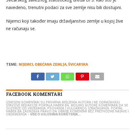
navedeno, trenutni podaci za sve zemlje nisu bili dostupni.
Nijemci koji također imaju državljanstvo zemlje u kojoj žive
ne računaju se.
TEME:
NIJEMCI
,
OBEĆANA ZEMLJA
,
ŠVICARSKA
FACEBOOK KOMENTARI
IZNESENI KOMENTARI SU PRIVATNA MIŠLJENJA AUTORA I NE ODRAŽAVAJU
STAVOVE REDAKCIJE PORTALA HABER.BA. MOLIMO AUTORE KOMENTARA DA SE
SUZDRŽE OD VRIJEĐANJA, PSOVANJA I VULGARNOG IZRAŽAVANJA. PORTAL
HABER.BA ZADRŽAVA PRAVO DA OBRIŠE KOMENTAR BEZ PRETHODNE NAJAVE I
OBJAŠNJENJA -
VIŠE O USLOVIMA KORIŠTENJA...