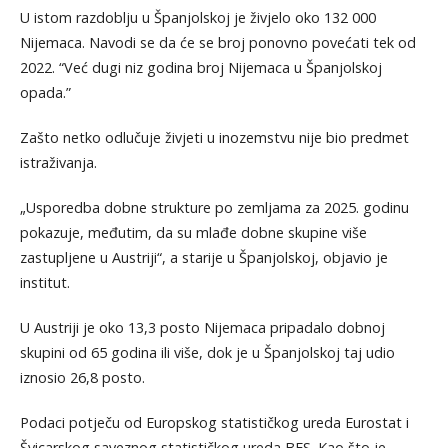
U istom razdoblju u Španjolskoj je živjelo oko 132 000
Nijemaca. Navodi se da će se broj ponovno povećati tek od
2022. “Već dugi niz godina broj Nijemaca u Španjolskoj
opada.”
Zašto netko odlučuje živjeti u inozemstvu nije bio predmet
istraživanja.
„Usporedba dobne strukture po zemljama za 2025. godinu
pokazuje, međutim, da su mlađe dobne skupine više
zastupljene u Austriji“, a starije u Španjolskoj, objavio je
institut.
U Austriji je oko 13,3 posto Nijemaca pripadalo dobnoj
skupini od 65 godina ili više, dok je u Španjolskoj taj udio
iznosio 26,8 posto.
Podaci potječu od Europskog statističkog ureda Eurostat i
Švicarskog saveznog statističkog ureda BFS. Kao što je