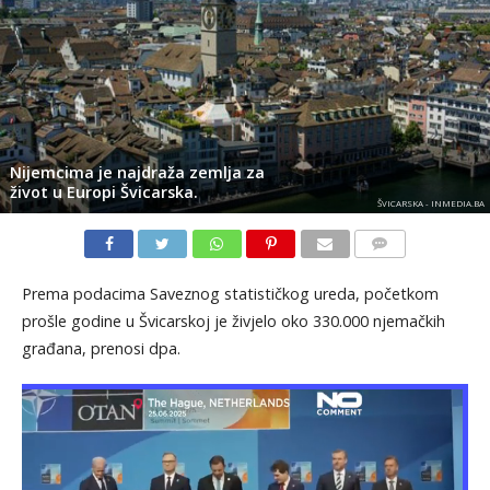
Nijemcima je najdraža zemlja za
život u Europi Švicarska.
ŠVICARSKA - INMEDIA.BA
KOMENTARI
Prema podacima Saveznog statističkog ureda, početkom
prošle godine u Švicarskoj je živjelo oko 330.000 njemačkih
građana, prenosi dpa.