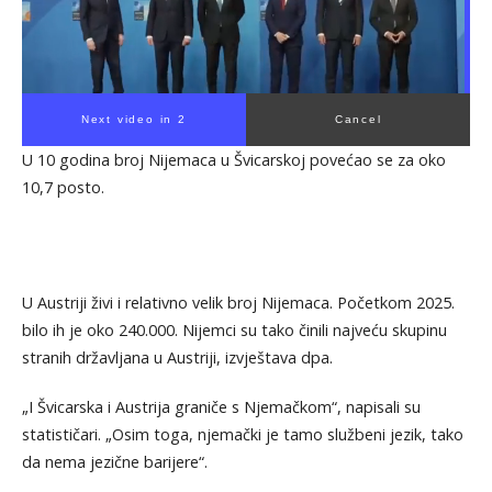
Next video in 1
Cancel
U 10 godina broj Nijemaca u Švicarskoj povećao se za oko
10,7 posto.
U Austriji živi i relativno velik broj Nijemaca. Početkom 2025.
bilo ih je oko 240.000. Nijemci su tako činili najveću skupinu
stranih državljana u Austriji, izvještava dpa.
„I Švicarska i Austrija graniče s Njemačkom“, napisali su
statističari. „Osim toga, njemački je tamo službeni jezik, tako
da nema jezične barijere“.