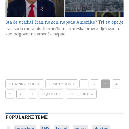
Šta će uraditi Iran nakon napada Amerike? Tri su opcije
Iran sada mora birati između tri strateška pravca djelovanja
kao odgovor na američki napad.
STRANICA 3 OD 61
‹ PRETHODNO
1
2
3
4
5
6
7
SLJEDEĆE ›
POSLJEDNJE »
POPULARNE TEME
horoskop
SAD
Izrael
novac
ubistvo