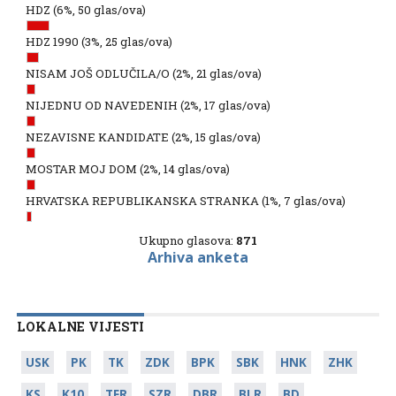
HDZ
(6%, 50 glas/ova)
HDZ 1990
(3%, 25 glas/ova)
NISAM JOŠ ODLUČILA/O
(2%, 21 glas/ova)
NIJEDNU OD NAVEDENIH
(2%, 17 glas/ova)
NEZAVISNE KANDIDATE
(2%, 15 glas/ova)
MOSTAR MOJ DOM
(2%, 14 glas/ova)
HRVATSKA REPUBLIKANSKA STRANKA
(1%, 7 glas/ova)
Ukupno glasova:
871
Arhiva anketa
LOKALNE VIJESTI
USK
PK
TK
ZDK
BPK
SBK
HNK
ZHK
KS
K10
TFR
SZR
DBR
BLR
BD