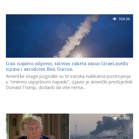
306.3K
Iran najavio odgovor, salvom raketa zasuo Izrael,među
njima i aerodrom Ben Gurion
Američke snage pogodile su tri iranska nuklearna postrojenja
u “iznimno uspješnom napadu”, izjavio je američki predsjednik
Donald Trump, dodavši da više nema...
509.8K