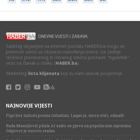
Sadržaji objavljeni na internet portalu HABER.ba mogu se
prenositi samo uz obavezu navođenja izvora. Iza zadnje
rečenice prenesenog ili citiranog teksta postaviti "hyperlink"
vezu na članak u obliku (
HABER.ba
).
Marketing
lista klijenata
koji su nam ukazali povjerenje.
ok
NAJNOVIJE VIJESTI
Figo bez milosti prema Infantinu: Lagao je, mora otići, odmah!
Rada Manojlović pitala AI zašto ne pjeva na popularnim mjestima:
Odgovor je surovo realan