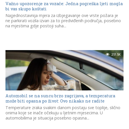
Važno upozorenje za vozače: Jedna pogreška ljeti mogla
bi vas skupo koštati
Najjednostavnija mjera za izbjegavanje ove vrste požara je
ne parkirati vozila izvan za to predviđenih područja, posebno
na mjestima gdje postoji suha...
251.5K
Automobil se na suncu brzo zagrijava, a temperatura
može biti opasna po život: Ovo nikako ne radite
Temperature zraka svakim danom postaju sve toplije, slično
onima koje se inače očekuju u ljetnim mjesecima. U
automobilima je situacija posebno opasna...