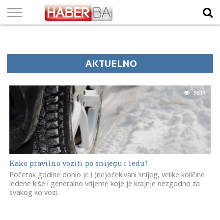
VIJESTI
BIZNIS
SPORT
SHOWBIZ
LIFESTYLE
SCI-
AUTO
ZANIMLJIVOSTI
FOTO
VIDEO
TV
VREMENSKA
STANJE NA
KURSNA
O
MARKETING
IMPRESSUM
KONTAKT
TECH
PROGRAM
PROGNOZA
PUTEVIMA
LISTA
NAMA
AKTUELNO
95.1K
Kako pravilno voziti po snijegu i ledu?
Početak godine donio je i (ne)očekivani snijeg, velike količine
ledene kiše i generalno vrijeme koje je krajnje nezgodno za
svakog ko vozi.