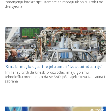
"smanjenju birokracije". Kamere se moraju ukloniti u roku od
dva tjedna
89.1K
‘Kina bi mogla ugasiti cijelu američku autoindustriju‘
​Jim Farley tvrdi da kineski proizvođači imaju golemu
tehnološku prednost, a da se SAD još uvijek skriva iza carina i
zabrana
208.1K