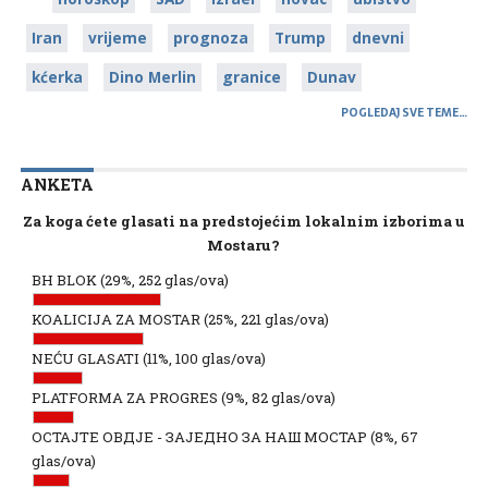
Iran
vrijeme
prognoza
Trump
dnevni
kćerka
Dino Merlin
granice
Dunav
POGLEDAJ SVE TEME…
ANKETA
Za koga ćete glasati na predstojećim lokalnim izborima u
Mostaru?
BH BLOK
(29%, 252 glas/ova)
KOALICIJA ZA MOSTAR
(25%, 221 glas/ova)
NEĆU GLASATI
(11%, 100 glas/ova)
PLATFORMA ZA PROGRES
(9%, 82 glas/ova)
ОСТАЈТЕ ОВДЈЕ - ЗАЈЕДНО ЗА НАШ МОСТАР
(8%, 67
glas/ova)