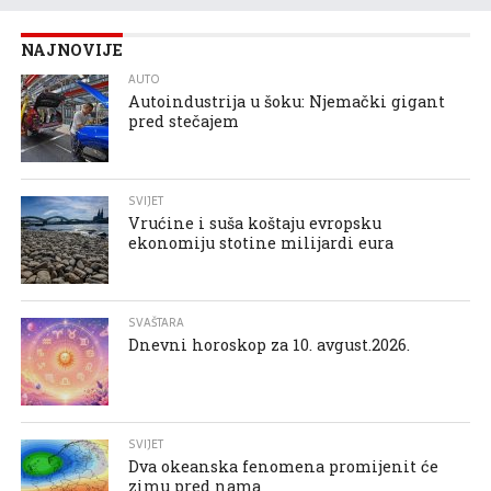
NAJNOVIJE
AUTO
Autoindustrija u šoku: Njemački gigant
pred stečajem
SVIJET
Vrućine i suša koštaju evropsku
ekonomiju stotine milijardi eura
SVAŠTARA
Dnevni horoskop za 10. avgust.2026.
SVIJET
Dva okeanska fenomena promijenit će
zimu pred nama