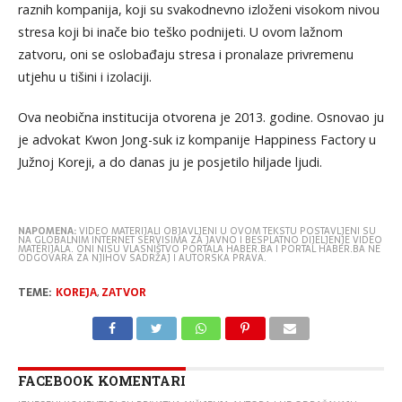
raznih kompanija, koji su svakodnevno izloženi visokom nivou
stresa koji bi inače bio teško podnijeti. U ovom lažnom
zatvoru, oni se oslobađaju stresa i pronalaze privremenu
utjehu u tišini i izolaciji.
Ova neobična institucija otvorena je 2013. godine. Osnovao ju
je advokat Kwon Jong-suk iz kompanije Happiness Factory u
Južnoj Koreji, a do danas ju je posjetilo hiljade ljudi.
NAPOMENA:
VIDEO MATERIJALI OBJAVLJENI U OVOM TEKSTU POSTAVLJENI SU
NA GLOBALNIM INTERNET SERVISIMA ZA JAVNO I BESPLATNO DIJELJENJE VIDEO
MATERIJALA. ONI NISU VLASNIŠTVO PORTALA HABER.BA I PORTAL HABER.BA NE
ODGOVARA ZA NJIHOV SADRŽAJ I AUTORSKA PRAVA.
TEME:
KOREJA
,
ZATVOR
FACEBOOK KOMENTARI