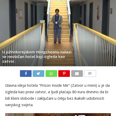
U južnokorejskom Hongcheonu nalazi
se neobičan hotel koji izgleda kao
zatvor.
KOMENTARI
Glavna ideja hotela “Prison Inside Me” (Zatvor u meni) u je da
izgleda kao pravi zatvor, a ljudi plaćaju 80 eura dnevno da bi
bili lišeni slobode i zaključani u ćeliju bez ikakvih udobnosti
vanjskog svijeta.