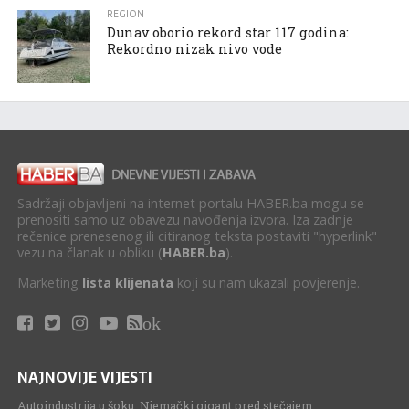
REGION
Dunav oborio rekord star 117 godina:
Rekordno nizak nivo vode
Sadržaji objavljeni na internet portalu HABER.ba mogu se
prenositi samo uz obavezu navođenja izvora. Iza zadnje
rečenice prenesenog ili citiranog teksta postaviti "hyperlink"
vezu na članak u obliku (
HABER.ba
).
Marketing
lista klijenata
koji su nam ukazali povjerenje.
ok
NAJNOVIJE VIJESTI
Autoindustrija u šoku: Njemački gigant pred stečajem