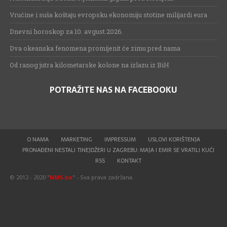
Vrućine i suša koštaju evropsku ekonomiju stotine milijardi eura
Dnevni horoskop za 10. avgust.2026.
Dva okeanska fenomena promijenit će zimu pred nama
Od ranog jutra kilometarske kolone na izlazu iz BiH
POTRAŽITE NAS NA FACEBOOKU
O NAMA
MARKETING
IMPRESSUM
USLOVI KORIŠTENJA
PRONAĐENI NESTALI TINEJDŽERI U ZAGREBU: MAJA I EMIR SE VRATILI KUĆI
RSS
KONTAKT
© 2012 - 2020 "
NMS.ba
" - Sva prava zadržana.