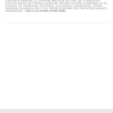
IZNESENI KOMENTARI SU PRIVATNA MIŠLJENJA AUTORA I NE ODRAŽAVAJU
STAVOVE REDAKCIJE PORTALA HABER.BA. MOLIMO AUTORE KOMENTARA DA SE
SUZDRŽE OD VRIJEĐANJA, PSOVANJA I VULGARNOG IZRAŽAVANJA. PORTAL
HABER.BA ZADRŽAVA PRAVO DA OBRIŠE KOMENTAR BEZ PRETHODNE NAJAVE I
OBJAŠNJENJA -
VIŠE O USLOVIMA KORIŠTENJA...