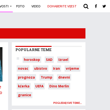
IVOSTI
FOTO
VIDEO
DOHABERITE VIJEST
ARHIVA
POPULARNE TEME
horoskop
SAD
Izrael
novac
ubistvo
Iran
vrijeme
prognoza
Trump
dnevni
e
kćerka
UEFA
Dino Merlin
o
granice
POGLEDAJ SVE TEME…
e