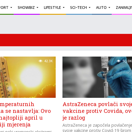
PORT
SHOWBIZ
LIFESTYLE
SCI-TECH
AUTO
ZANIMLJ
42.3K
50.0K
emperaturnih
AstraZeneca povlači svoj
a se nastavlja: Ovo
vakcine protiv Covida, ov
najtopliji april u
je razlog
iji mjerenja
AstraZeneca je započela povlačenj
svoje vakcine protiv Covid-19 širom
eni neki vremenski ekstremi,