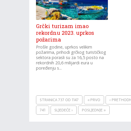
Grčki turizam imao
rekordnu 2023. uprkos
požarima
Prošle godine, uprkos velikim
požarima, prihodi grčkog turističkog
sektora porasli su za 16,5 posto na
rekordnih 20,6 milijardi eura u
poređenju s...
STRANICA 737 OD 1147
« PRVO
‹ PRETHOD
741
SLJEDEĆE ›
POSLJEDNJE »