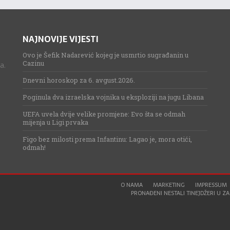
NAJNOVIJE VIJESTI
Ovo je Šefik Nadarević kojeg je usmrtio sugrađanin u
Cazinu
a.
Dnevni horoskop za 6. avgust.2026.
Poginula dva izraelska vojnika u eksploziji na jugu Libana
UEFA uvela dvije velike promjene: Evo šta se odmah
mijenja u Ligi prvaka
Figo bez milosti prema Infantinu: Lagao je, mora otići,
odmah!
O NAMA
MARKETING
IMPRESSUM
PRONAĐENI NESTALI TINEJDŽERI U ZAG