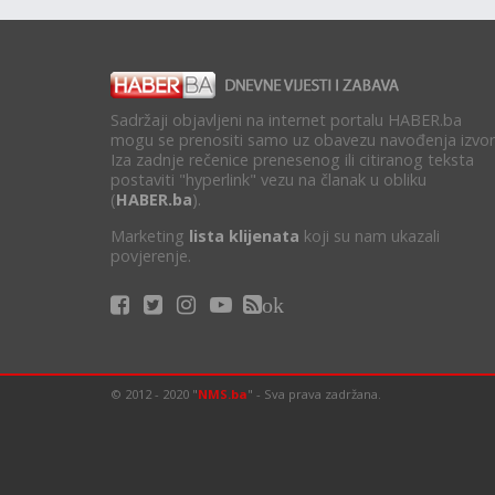
Sadržaji objavljeni na internet portalu HABER.ba
mogu se prenositi samo uz obavezu navođenja izvor
Iza zadnje rečenice prenesenog ili citiranog teksta
postaviti "hyperlink" vezu na članak u obliku
(
HABER.ba
).
Marketing
lista klijenata
koji su nam ukazali
povjerenje.
ok
© 2012 - 2020 "
NMS.ba
" - Sva prava zadržana.