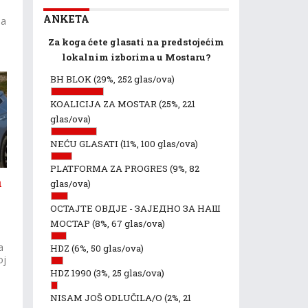
ANKETA
na
Za koga ćete glasati na predstojećim
lokalnim izborima u Mostaru?
BH BLOK
(29%, 252 glas/ova)
KOALICIJA ZA MOSTAR
(25%, 221
glas/ova)
NEĆU GLASATI
(11%, 100 glas/ova)
PLATFORMA ZA PROGRES
(9%, 82
a
glas/ova)
ОСТАЈТЕ ОВДЈЕ - ЗАЈЕДНО ЗА НАШ
МОСТАР
(8%, 67 glas/ova)
a
HDZ
(6%, 50 glas/ova)
oj
HDZ 1990
(3%, 25 glas/ova)
NISAM JOŠ ODLUČILA/O
(2%, 21