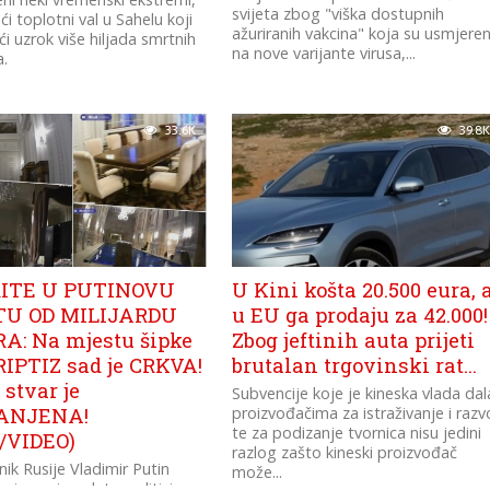
svijeta zbog "viška dostupnih
ći toplotni val u Sahelu koji
ažuriranih vakcina" koja su usmjere
i uzrok više hiljada smrtnih
na nove varijante virusa,...
a.
33.6K
39.8K
RITE U PUTINOVU
U Kini košta 20.500 eura, 
TU OD MILIJARDU
u EU ga prodaju za 42.000!
A: Na mjestu šipke
Zbog jeftinih auta prijeti
RIPTIZ sad je CRKVA!
brutalan trgovinski rat…
stvar je
Subvencije koje je kineska vlada dal
ANJENA!
proizvođačima za istraživanje i razv
te za podizanje tvornica nisu jedini
/VIDEO)
razlog zašto kineski proizvođač
ik Rusije Vladimir Putin
može...
 je svoju palatu na litici