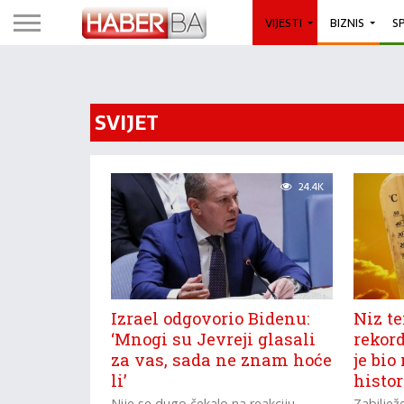
VIJESTI
BIZNIS
S
SVIJET
24.4K
Izrael odgovorio Bidenu:
Niz t
‘Mnogi su Jevreji glasali
rekord
za vas, sada ne znam hoće
je bio 
li’
histor
Nije se dugo čekalo na reakciju
Zabiljež