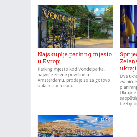
koju izvodi Rusija, objavili...
vrednu 1,
33.9K
Najskuplje parking mjesto
Sprije
u Evropi
Zelen
ukraj
Parking mjesto kod Vondelparka,
najveće zelene površine u
Dva ukr
Amsterdamu, prodaje se za gotovo
zvaničn
pola miliona eura.
planiran
Ukrajine
saopštil
bezbjedn
32.0K