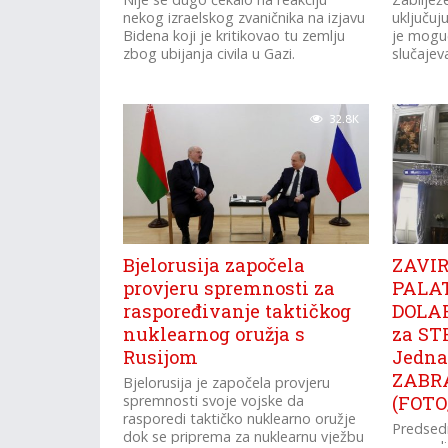
nekog izraelskog zvaničnika na izjavu
uključuju
Bidena koji je kritikovao tu zemlju
je moguć
zbog ubijanja civila u Gazi.
slučajev
32.8K
Bjelorusija započela
ZAVI
provjeru spremnosti za
PALA
raspoređivanje taktičkog
DOLAR
nuklearnog oružja s
za ST
Rusijom
Jedna 
ZABR
Bjelorusija je započela provjeru
spremnosti svoje vojske da
(FOTO
rasporedi taktičko nuklearno oružje
Predsedn
dok se priprema za nuklearnu vježbu
preuredio