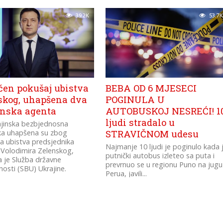
25 milijardi dolara.
39.2K
53.7K
čen pokušaj ubistva
BEBA OD 6 MJESECI
skog, uhapšena dva
POGINULA U
inska agenta
AUTOBUSKOJ NESREĆI! 1
ljudi stradalo u
ajinska bezbjednosna
ika uhapšena su zbog
STRAVIČNOM udesu
ja ubistva predsjednika
Najmanje 10 ljudi je poginulo kada 
 Volodimira Zelenskog,
putnički autobus izleteo sa puta i
a je Služba državne
prevrnuo se u regionu Puno na jugu
osti (SBU) Ukrajine.
Perua, javili...