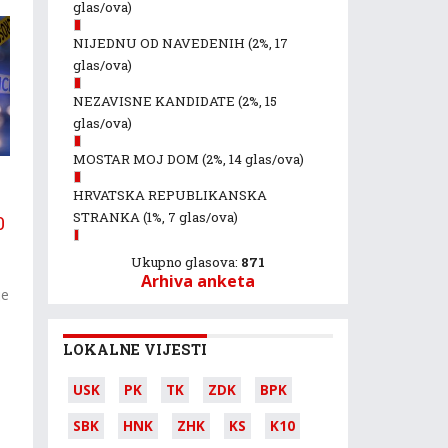
glas/ova)
NIJEDNU OD NAVEDENIH
(2%, 17
glas/ova)
NEZAVISNE KANDIDATE
(2%, 15
glas/ova)
MOSTAR MOJ DOM
(2%, 14 glas/ova)
HRVATSKA REPUBLIKANSKA
STRANKA
(1%, 7 glas/ova)
0
Ukupno glasova:
871
Arhiva anketa
je
LOKALNE VIJESTI
USK
PK
TK
ZDK
BPK
SBK
HNK
ZHK
KS
K10