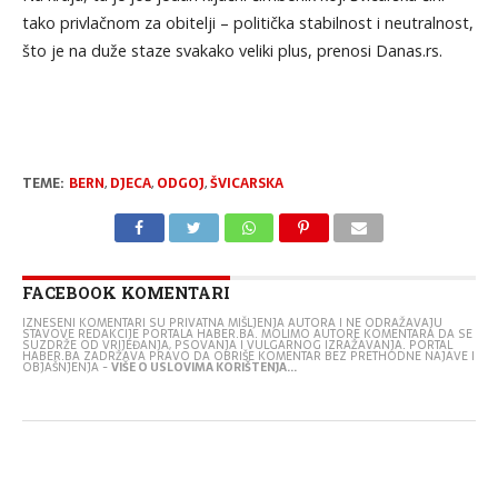
tako privlačnom za obitelji – politička stabilnost i neutralnost,
što je na duže staze svakako veliki plus, prenosi Danas.rs.
TEME:
BERN
,
DJECA
,
ODGOJ
,
ŠVICARSKA
FACEBOOK KOMENTARI
IZNESENI KOMENTARI SU PRIVATNA MIŠLJENJA AUTORA I NE ODRAŽAVAJU
STAVOVE REDAKCIJE PORTALA HABER.BA. MOLIMO AUTORE KOMENTARA DA SE
SUZDRŽE OD VRIJEĐANJA, PSOVANJA I VULGARNOG IZRAŽAVANJA. PORTAL
HABER.BA ZADRŽAVA PRAVO DA OBRIŠE KOMENTAR BEZ PRETHODNE NAJAVE I
OBJAŠNJENJA -
VIŠE O USLOVIMA KORIŠTENJA...