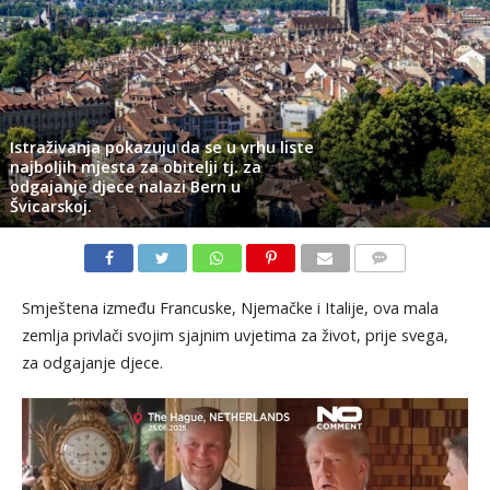
Istraživanja pokazuju da se u vrhu liste
najboljih mjesta za obitelji tj. za
odgajanje djece nalazi Bern u
Švicarskoj.
KOMENTARI
Smještena između Francuske, Njemačke i Italije, ova mala
zemlja privlači svojim sjajnim uvjetima za život, prije svega,
za odgajanje djece.