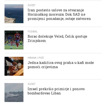
SVIJET
Iran postavio uslove za otvaranje
Hormuškog moreuza: Dok SAD ne
promijeni ponašanje, ostaje zatvoren
FUDBAL
Borac dočekuje Velež, Čelik gostuje
Zrinjskom
HRANA I PIĆE
Jedna kašičica ovog praha u kafi može
pomoći crijevima
SVIJET
Izrael prekršio primirje i ponovo
bombardovao Liban