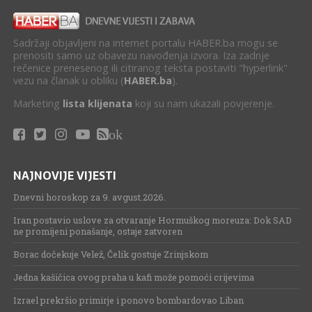
Sadržaji objavljeni na internet portalu HABER.ba mogu se
prenositi samo uz obavezu navođenja izvora. Iza zadnje
rečenice prenesenog ili citiranog teksta postaviti "hyperlink"
vezu na članak u obliku (
HABER.ba
).
Marketing
lista klijenata
koji su nam ukazali povjerenje.
ok
NAJNOVIJE VIJESTI
Dnevni horoskop za 9. avgust.2026.
Iran postavio uslove za otvaranje Hormuškog moreuza: Dok SAD
ne promijeni ponašanje, ostaje zatvoren
Borac dočekuje Velež, Čelik gostuje Zrinjskom
Jedna kašičica ovog praha u kafi može pomoći crijevima
Izrael prekršio primirje i ponovo bombardovao Liban