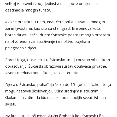
velikoj visoravni i zbog jedinstvene ljepote omiljena je
destinacija mnogih turista.
Ako se preselite u Bern, imat ćete priliku uživati u mnogim
zanimljivostima, kao što su stari grad, Einsteinova kuća,
botanički vrt. Inače, diljem Švicarske postoji mnogo prostora
na otvorenom za istraživanje i mnoštvo objekata
prilagođenih djeci.
Pored toga, doseljenici u Švicarskoj imaju pristup vrhunskom
obrazovanju. Švicarski obrazovni sustav obuhvaća privatne,
javne i međunarodne škole, kao i internate.
Djeca u Švicarskoj pohađaju školu do 15. godine. Nakon toga
mogu nastaviti školovanje u višim srednjim ili stručnim
školama, a zatim da idu na neke od najboljih sveučilišta na
svijetu.
Na kraju, tu je još jedan ključni čimbenik koji Švicarsku čini