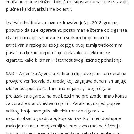
značajno manje izloženi toksičnim supstancama koje izazivaju
plućne i kardiovaskularne bolesti”.
Izvještaj Instituta za javno zdravstvo još je 2018. godine,
potvrdio da su e-cigarete 95 posto manje štetne od cigareta.
Ove informacije zasnovane na velikom broju naučnih
istraživanja razlog su zbog kojeg u ovoj zemlji tvrdokornim
pušačima ljekari preporučuju prelazak na elektronske
cigarete, kako bi smanjili štetnost svog rizičnog ponašanja.
SAD – Američka Agencija za hranu i lijekove je nakon detaljne
provjere verifikovala da uređaj koji zagrijava duhan “smanjuje
izloženost pušača štetnim materijama”, zbog čega bi
prelazak sa cigareta na ove bezdimne proizvode “imao koristi
za zdravlje stanovništva u cjelini”. Paralelno, uslijed pojave
velikog broja neregulisanih elektronskih cigareta –
nekontrolisanog sadržaja, koje su u velikoj mjeri dostupne
maloljetnicima, u ovoj zemlji se intenzivno radi na čišćenju
tržišta od neodgovornih proizvođača, kako bi punoljetnim