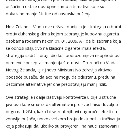
pušačima ostale dostupne samo alternative koje su
dokazano manje štetne od nastavka pušenja.
Novi Zeland – Vlada ove države donijela je strategiju o borbi
protiv duhanskog dima kojom zabranjuje kupovinu cigareta
osobama rođenim nakon 01. 01. 2009. Ali, da bi zabrana koja
se odnosi isključivo na klasične cigarete imala efekta,
strategija sadrži i drugi dio koji podrazumijeva neophodnost
primjene koncepta smanjenja štetnosti. To znači da Vlada
Novog Zelanda, tj. njihovo Ministarstvo zdravlja aktivno
podstičе pušače, da ako ne mogu da odustanu, pređu na
bezdimne alternative jer one predstavljaju manji rizik.
Ove strategije i dalje izazivaju kontroverze u dijelu stručne
javnosti kojе smatra da alternativni proizvodi nisu dovoljno
dugo na tržištu, kako bi se znali njihovi dugoročni efekti na
zdravlje pušača, uprkos velikom broju dostupnih istraživanja
koja pokazuju da, ukoliko su provjereni, na nauci zasnovani i