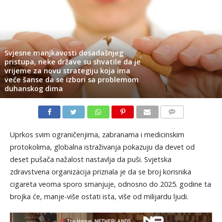
Svjesne manjkavosti dosadašnjeg
pristupa, neke države su shvatile da je
vrijeme za novu strategiju koja ima
veće šanse da se izbori sa problemom
duhanskog dima
KOMENTARI
Uprkos svim ograničenjima, zabranama i medicinskim
protokolima, globalna istraživanja pokazuju da devet od
deset pušača nažalost nastavlja da puši. Svjetska
zdravstvena organizacija priznala je da se broj korisnika
cigareta veoma sporo smanjuje, odnosno do 2025. godine ta
brojka će, manje-više ostati ista, više od milijardu ljudi.