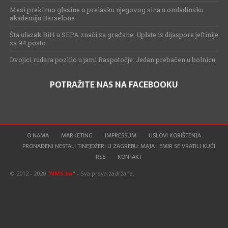
Mesi prekinuo glasine o prelasku njegovog sina u omladinsku
akademiju Barselone
Šta ulazak BiH u SEPA znači za građane: Uplate iz dijaspore jeftinije
za 94 posto
Dvojici rudara pozlilo u jami Raspotočje: Jedan prebačen u bolnicu
POTRAŽITE NAS NA FACEBOOKU
O NAMA
MARKETING
IMPRESSUM
USLOVI KORIŠTENJA
PRONAĐENI NESTALI TINEJDŽERI U ZAGREBU: MAJA I EMIR SE VRATILI KUĆI
RSS
KONTAKT
© 2012 - 2020 "
NMS.ba
" - Sva prava zadržana.