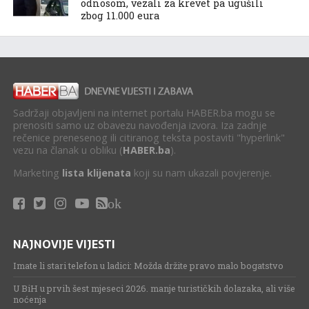
odnosom, vezali za krevet pa ugušili
zbog 11.000 eura
Sadržaji objavljeni na internet portalu HABER.ba mogu se
prenositi samo uz obavezu navođenja izvora. Iza zadnje
rečenice prenesenog ili citiranog teksta postaviti "hyperlink"
vezu na članak u obliku (
HABER.ba
).
Marketing
lista klijenata
koji su nam ukazali povjerenje.
ok
NAJNOVIJE VIJESTI
Imate li stari telefon u ladici: Možda držite pravo malo bogatstvo
U BiH u prvih šest mjeseci 2026. manje turističkih dolazaka, ali više
noćenja