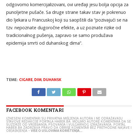
odgovorno komercijalizovani, ovi uređaji jesu bolja opcija za
punoljetne pušače. Sa druge strane takav stav je pokrenuo
dio ljekara u Francuskoj koji su saopštili da “pozivajući se na
tzv. nepoznate dugoročne efekte, a uz poznate rizike od
tradicionalnog pušenja, zapravo se samo produžava
epidemija smrti od duhanskog dima”.
TEME:
CIGARE
,
DIM
,
DUHANSK
FACEBOOK KOMENTARI
IZNESENI KOMENTARI SU PRIVATNA MIŠLJENJA AUTORA I NE ODRAŽAVAJU
STAVOVE REDAKCIJE PORTALA HABER.BA. MOLIMO AUTORE KOMENTARA DA SE
SUZDRŽE OD VRIJEĐANJA, PSOVANJA I VULGARNOG IZRAŽAVANJA. PORTAL
HABER.BA ZADRŽAVA PRAVO DA OBRIŠE KOMENTAR BEZ PRETHODNE NAJAVE I
OBJAŠNJENJA -
VIŠE O USLOVIMA KORIŠTENJA...