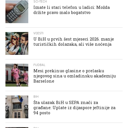
SCI-TECH
Imate li stari telefon u ladici: Možda
držite pravo malo bogatstvo
VIJESTI
U BiH u prvih šest mjeseci 2026. manje
turističkih dolazaka, ali više noćenja
FUDBAL
Mesi prekinuo glasine o prelasku
njegovog sina u omladinsku akademiju
Barselone
BIH
Šta ulazak BiH u SEPA znači za
građane: Uplate iz dijaspore jeftinije za
94 posto