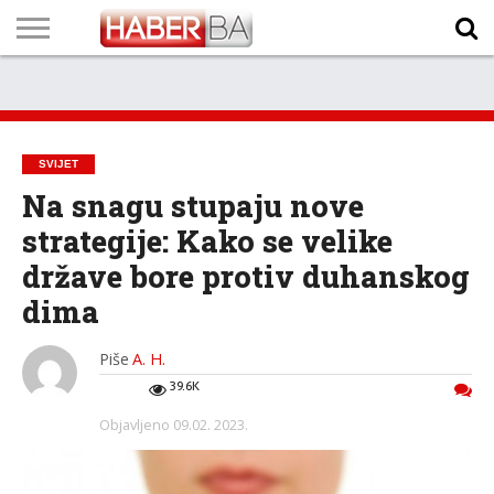
VIJESTI
BIZNIS
SPORT
SHOWBIZ
LIFESTYLE
SCI-
AUTO
ZANIMLJIVOSTI
FOTO
VIDEO
TV
VREMENSKA
STANJE NA
KURSNA
O
MARKETING
IMPRESSUM
KONTAKT
TECH
PROGRAM
PROGNOZA
PUTEVIMA
LISTA
NAMA
SVIJET
Na snagu stupaju nove
strategije: Kako se velike
države bore protiv duhanskog
dima
Piše
A. H.
39.6K
Objavljeno
09.02. 2023.