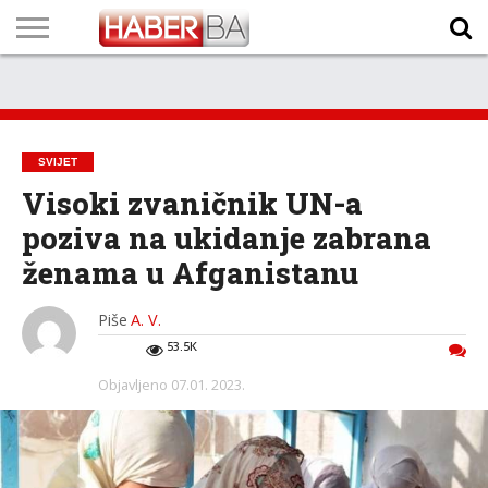
VIJESTI
BIZNIS
SPORT
SHOWBIZ
LIFESTYLE
SCI-
AUTO
ZANIMLJIVOSTI
FOTO
VIDEO
TV
VREMENSKA
STANJE NA
KURSNA
O
MARKETING
IMPRESSUM
KONTAKT
TECH
PROGRAM
PROGNOZA
PUTEVIMA
LISTA
NAMA
SVIJET
Visoki zvaničnik UN-a
poziva na ukidanje zabrana
ženama u Afganistanu
Piše
A. V.
53.5K
Objavljeno
07.01. 2023.