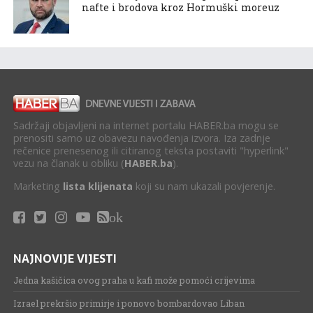
nafte i brodova kroz Hormuški moreuz
Sadržaji objavljeni na internet portalu HABER.ba mogu se
prenositi samo uz obavezu navođenja izvora. Iza zadnje
rečenice prenesenog ili citiranog teksta postaviti "hyperlink"
vezu na članak u obliku (
HABER.ba
).
Marketing
lista klijenata
koji su nam ukazali povjerenje.
ok
NAJNOVIJE VIJESTI
Jedna kašičica ovog praha u kafi može pomoći crijevima
Izrael prekršio primirje i ponovo bombardovao Liban