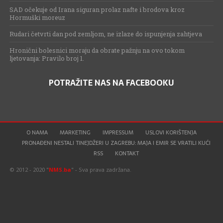
SAD očekuje od Irana siguran prolaz nafte i brodova kroz
Hormuški moreuz
Rudari četvrti dan pod zemljom, ne izlaze do ispunjenja zahtjeva
Hronični bolesnici moraju da obrate pažnju na ovo tokom
ljetovanja: Pravilo broj 1.
POTRAŽITE NAS NA FACEBOOKU
O NAMA
MARKETING
IMPRESSUM
USLOVI KORIŠTENJA
PRONAĐENI NESTALI TINEJDŽERI U ZAGREBU: MAJA I EMIR SE VRATILI KUĆI
RSS
KONTAKT
© 2012 - 2020 "
NMS.ba
" - Sva prava zadržana.