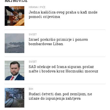
NAJNOVIJE
HRANA I PIĆE
Jedna kašičica ovog praha u kafi može
pomoći crijevima
SVIJET
Izrael prekršio primirje i ponovo
bombardovao Liban
SVIJET
SAD očekuje od Irana siguran prolaz
nafte i brodova kroz Hormuški moreuz
BIH
Rudari četvrti dan pod zemljom, ne
izlaze do ispunjenja zahtjeva