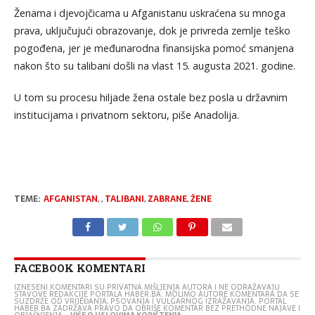
Ženama i djevojčicama u Afganistanu uskraćena su mnoga
prava, uključujući obrazovanje, dok je privreda zemlje teško
pogođena, jer je međunarodna finansijska pomoć smanjena
nakon što su talibani došli na vlast 15. augusta 2021. godine.
U tom su procesu hiljade žena ostale bez posla u državnim
institucijama i privatnom sektoru, piše Anadolija.
TEME:
AFGANISTAN
,
,
TALIBANI
,
ZABRANE
,
ŽENE
FACEBOOK KOMENTARI
IZNESENI KOMENTARI SU PRIVATNA MIŠLJENJA AUTORA I NE ODRAŽAVAJU
STAVOVE REDAKCIJE PORTALA HABER.BA. MOLIMO AUTORE KOMENTARA DA SE
SUZDRŽE OD VRIJEĐANJA, PSOVANJA I VULGARNOG IZRAŽAVANJA. PORTAL
HABER.BA ZADRŽAVA PRAVO DA OBRIŠE KOMENTAR BEZ PRETHODNE NAJAVE I