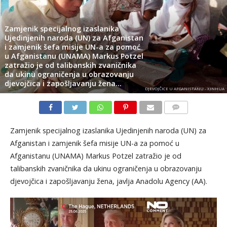
Zamjenik specijalnog izaslanika
Ujedinjenih naroda (UN) za Afganistan
i zamjenik šefa misije UN-a za pomoć
u Afganistanu (UNAMA) Markus Potzel
zatražio je od talibanskih zvaničnika
da ukinu ograničenja u obrazovanju
djevojčica i zapošljavanju žena…
DJEVOJČICE U AFGANISTANU - XINHUA
KOMENTARI
Zamjenik specijalnog izaslanika Ujedinjenih naroda (UN) za
Afganistan i zamjenik šefa misije UN-a za pomoć u
Afganistanu (UNAMA) Markus Potzel zatražio je od
talibanskih zvaničnika da ukinu ograničenja u obrazovanju
djevojčica i zapošljavanju žena, javlja Anadolu Agency (AA).