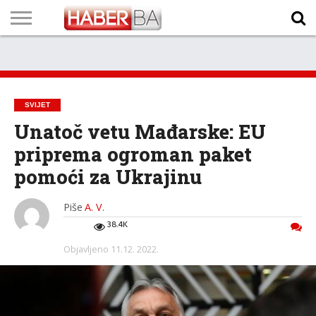
VIJESTI
BIZNIS
SPORT
SHOWBIZ
LIFESTYLE
SCI-
AUTO
ZANIMLJIVOSTI
FOTO
VIDEO
TV
VREMENSKA
STANJE NA
KURSNA
O
MARKETING
IMPRESSUM
KONTAKT
TECH
PROGRAM
PROGNOZA
PUTEVIMA
LISTA
NAMA
SVIJET
Unatoč vetu Mađarske: EU
priprema ogroman paket
pomoći za Ukrajinu
Piše
A. V.
38.4K
Objavljeno
11.12. 2022.