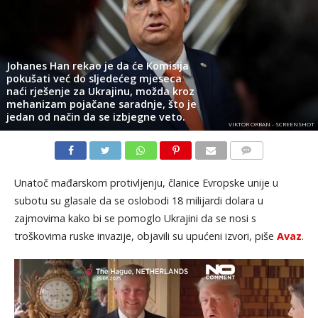
Johanes Han rekao je da će Komisija
pokušati već do sljedećeg mjeseca
naći rješenje za Ukrajinu, možda kroz
mehanizam pojačane saradnje, što je
jedan od način da se izbjegne veto.
VIKTOR ORBAN - SCREENSHOT
KOMENTARI
Unatoč mađarskom protivljenju, članice Evropske unije u
subotu su glasale da se oslobodi 18 milijardi dolara u
zajmovima kako bi se pomoglo Ukrajini da se nosi s
troškovima ruske invazije, objavili su upućeni izvori, piše
Avaz
.