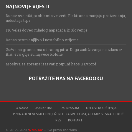
NAJNOVIJE VIJESTI
Dunav sve niži, problemi sve veći: Elektrane smanjuju proizvodnju,
industrija trpi
FK Velež doveo mladog napadača iz Slovenije
Danas promjenjljivo i nestabilno vrijeme
Gužve na granicama od ranog jutra: Duga zadržavanja na izlazu iz
BiH, evo gdje su najveće kolone
Moskva se sprema izazvati potpuni haos u Evropi
POTRAŽITE NAS NA FACEBOOKU
O NAMA
MARKETING
IMPRESSUM
USLOVI KORIŠTENJA
PRONAĐENI NESTALI TINEJDŽERI U ZAGREBU: MAJA I EMIR SE VRATILI KUĆI
RSS
KONTAKT
© 2012 - 2020 "
NMS.ba
" - Sva prava zadržana.