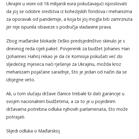
Ukrajini u visini od 18 milijardi eura pokušavajući isposlovati
da joj se odobre sredstva iz kohezijskih fondova i mehanizma
za oporavak od pandemije, a koja bi joj mogla biti zamrznuta
jer nije ispunila obaveze s područja vladavine prava.
Zbog mađarske blokade češko predsjedništvo skinulo je s
dnevnog reda cijeli paket. Povjerenik za budžet Johanes Han
(Johannes Hahn) rekao je da će Komisija pokušati već do
sljedećeg mjeseca naći rješenje za Ukrajinu, možda kroz
mehanizam pojačane saradnje, što je jedan od način da se
izbjegne veto.
Ali, u tom slučaju države članice trebale bi dati garancije u
svojim nacionalnim budžetima, a za to je u pojedinim
državama potrebna odluka njihovih parlamenata, što može
potrajati.
Slijedi odluka o Mađarskoj