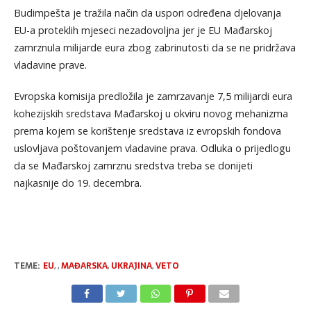
Budimpešta je tražila način da uspori određena djelovanja
EU-a proteklih mjeseci nezadovoljna jer je EU Mađarskoj
zamrznula milijarde eura zbog zabrinutosti da se ne pridržava
vladavine prave.
Evropska komisija predložila je zamrzavanje 7,5 milijardi eura
kohezijskih sredstava Mađarskoj u okviru novog mehanizma
prema kojem se korištenje sredstava iz evropskih fondova
uslovljava poštovanjem vladavine prava. Odluka o prijedlogu
da se Mađarskoj zamrznu sredstva treba se donijeti
najkasnije do 19. decembra.
TEME:
EU
,
,
MAĐARSKA
,
UKRAJINA
,
VETO