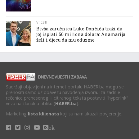
VIJESTI
Bivša zaručnica Luke Dončića traži da
joj isplati 50 miliona dolara: Anamarija
želi i djecu da mu oduzme
Sadržaji objavljeni na internet portalu HABER.ba mogu se
prenositi samo uz obavezu navođenja izvora. Iza zadnje
rečenice prenesenog ili citiranog teksta postaviti "hyperlink"
vezu na članak u obliku (
HABER.ba
).
Marketing
lista klijenata
koji su nam ukazali povjerenje.
ok