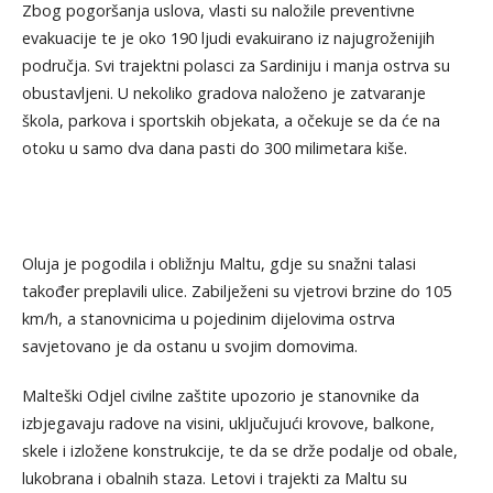
Zbog pogoršanja uslova, vlasti su naložile preventivne
evakuacije te je oko 190 ljudi evakuirano iz najugroženijih
područja. Svi trajektni polasci za Sardiniju i manja ostrva su
obustavljeni. U nekoliko gradova naloženo je zatvaranje
škola, parkova i sportskih objekata, a očekuje se da će na
otoku u samo dva dana pasti do 300 milimetara kiše.
Oluja je pogodila i obližnju Maltu, gdje su snažni talasi
također preplavili ulice. Zabilježeni su vjetrovi brzine do 105
km/h, a stanovnicima u pojedinim dijelovima ostrva
savjetovano je da ostanu u svojim domovima.
Malteški Odjel civilne zaštite upozorio je stanovnike da
izbjegavaju radove na visini, uključujući krovove, balkone,
skele i izložene konstrukcije, te da se drže podalje od obale,
lukobrana i obalnih staza. Letovi i trajekti za Maltu su