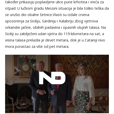
također prikazuju poplavljene ulice pune krhotina i vreća za
otpad. U lučkom gradu Messini situacija je bila toliko teška da
se urušio dio obalne šetnice.Vlasti su izdale crvena
upozorenja za Siciliju, Sardiniju i Kalabriju zbog vjetrova
orkanske jačine, obilnih padavina i opasnih olujnih talasa. Na
Siciliji su zabilježeni udari vjetra do 119 kilometara na sat, a
visina talasa prelazila je devet metara, dok je u Cataniji nivo
mora porastao za više od pet metara.