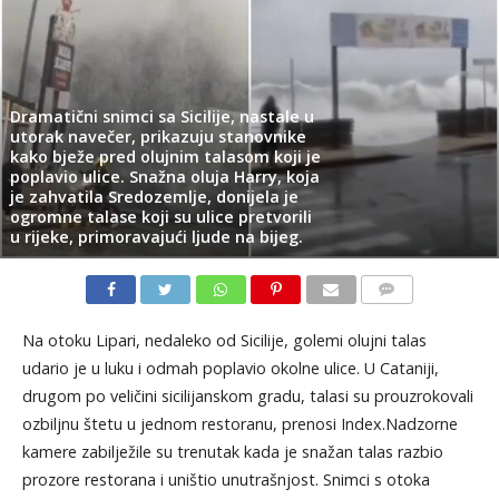
Dramatični snimci sa Sicilije, nastale u
utorak navečer, prikazuju stanovnike
kako bježe pred olujnim talasom koji je
poplavio ulice. Snažna oluja Harry, koja
je zahvatila Sredozemlje, donijela je
ogromne talase koji su ulice pretvorili
u rijeke, primoravajući ljude na bijeg.
KOMENTARI
Na otoku Lipari, nedaleko od Sicilije, golemi olujni talas
udario je u luku i odmah poplavio okolne ulice. U Cataniji,
drugom po veličini sicilijanskom gradu, talasi su prouzrokovali
ozbiljnu štetu u jednom restoranu, prenosi Index.Nadzorne
kamere zabilježile su trenutak kada je snažan talas razbio
prozore restorana i uništio unutrašnjost. Snimci s otoka