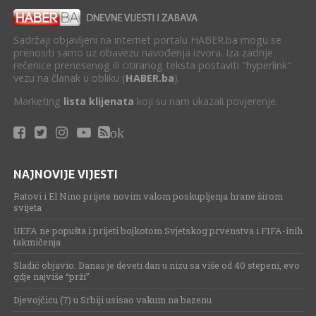
Sadržaji objavljeni na internet portalu HABER.ba mogu se
prenositi samo uz obavezu navođenja izvora. Iza zadnje
rečenice prenesenog ili citiranog teksta postaviti "hyperlink"
vezu na članak u obliku (
HABER.ba
).
Marketing
lista klijenata
koji su nam ukazali povjerenje.
ok
NAJNOVIJE VIJESTI
Ratovi i El Nino prijete novim valom poskupljenja hrane širom
svijeta
UEFA ne popušta i prijeti bojkotom Svjetskog prvenstva i FIFA-inih
takmičenja
Sladić objavio: Danas je deveti dan u nizu sa više od 40 stepeni, evo
gdje najviše “prži”
Djevojčicu (7) u Srbiji usisao vakum na bazenu