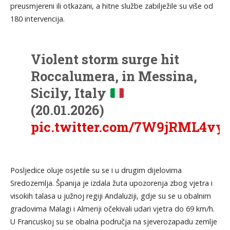
preusmjereni ili otkazani, a hitne službe zabilježile su više od
180 intervencija.
Violent storm surge hit
Roccalumera, in Messina,
Sicily, Italy
(20.01.2026)
pic.twitter.com/7W9jRML4vy
— Disaster News
Posljedice oluje osjetile su se i u drugim dijelovima
(@Top_Disaster)
January
Sredozemlja. Španija je izdala žuta upozorenja zbog vjetra i
20, 2026
visokih talasa u južnoj regiji Andaluziji, gdje su se u obalnim
gradovima Malagi i Almeriji očekivali udari vjetra do 69 km/h.
U Francuskoj su se obalna područja na sjeverozapadu zemlje