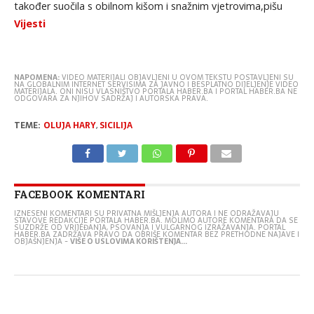
također suočila s obilnom kišom i snažnim vjetrovima,pišu
Vijesti
NAPOMENA:
VIDEO MATERIJALI OBJAVLJENI U OVOM TEKSTU POSTAVLJENI SU
NA GLOBALNIM INTERNET SERVISIMA ZA JAVNO I BESPLATNO DIJELJENJE VIDEO
MATERIJALA. ONI NISU VLASNIŠTVO PORTALA HABER.BA I PORTAL HABER.BA NE
ODGOVARA ZA NJIHOV SADRŽAJ I AUTORSKA PRAVA.
TEME:
OLUJA HARY
,
SICILIJA
FACEBOOK KOMENTARI
IZNESENI KOMENTARI SU PRIVATNA MIŠLJENJA AUTORA I NE ODRAŽAVAJU
STAVOVE REDAKCIJE PORTALA HABER.BA. MOLIMO AUTORE KOMENTARA DA SE
SUZDRŽE OD VRIJEĐANJA, PSOVANJA I VULGARNOG IZRAŽAVANJA. PORTAL
HABER.BA ZADRŽAVA PRAVO DA OBRIŠE KOMENTAR BEZ PRETHODNE NAJAVE I
OBJAŠNJENJA -
VIŠE O USLOVIMA KORIŠTENJA...