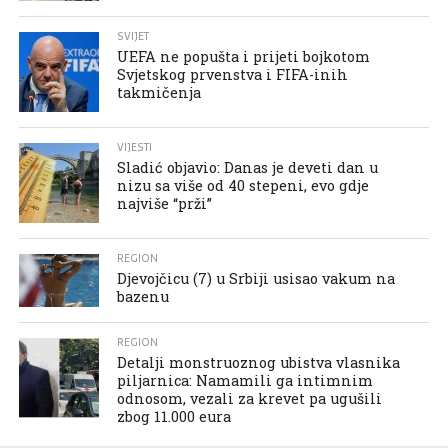
SVIJET
UEFA ne popušta i prijeti bojkotom
Svjetskog prvenstva i FIFA-inih
takmičenja
VIJESTI
Sladić objavio: Danas je deveti dan u
nizu sa više od 40 stepeni, evo gdje
najviše “prži”
REGION
Djevojčicu (7) u Srbiji usisao vakum na
bazenu
REGION
Detalji monstruoznog ubistva vlasnika
piljarnica: Namamili ga intimnim
odnosom, vezali za krevet pa ugušili
zbog 11.000 eura