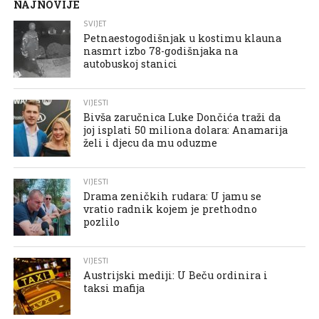
NAJNOVIJE
SVIJET
Petnaestogodišnjak u kostimu klauna
nasmrt izbo 78-godišnjaka na
autobuskoj stanici
VIJESTI
Bivša zaručnica Luke Dončića traži da
joj isplati 50 miliona dolara: Anamarija
želi i djecu da mu oduzme
VIJESTI
Drama zeničkih rudara: U jamu se
vratio radnik kojem je prethodno
pozlilo
VIJESTI
Austrijski mediji: U Beču ordinira i
taksi mafija