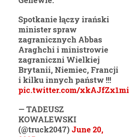
Spotkanie łączy irański
minister spraw
zagranicznych Abbas
Araghchi i ministrowie
zagraniczni Wielkiej
Brytanii, Niemiec, Francji
i kilku innych państw !!!
pic.twitter.com/xkAJfZx1mi
— TADEUSZ
KOWALEWSKI
(@truck2047)
June 20,