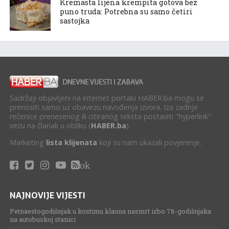
Kremasta lijena krempita gotova bez
puno truda: Potrebna su samo četiri
sastojka
Sadržaji objavljeni na internet portalu HABER.ba mogu se
prenositi samo uz obavezu navođenja izvora. Iza zadnje
rečenice prenesenog ili citiranog teksta postaviti "hyperlink"
vezu na članak u obliku (
HABER.ba
).
Marketing
lista klijenata
koji su nam ukazali povjerenje.
ok
NAJNOVIJE VIJESTI
Petnaestogodišnjak u kostimu klauna nasmrt izbo 78-godišnjaka
na autobuskoj stanici