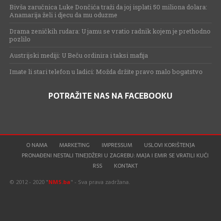
Bivša zaručnica Luke Dončića traži da joj isplati 50 miliona dolara:
Anamarija želi i djecu da mu oduzme
Drama zeničkih rudara: U jamu se vratio radnik kojem je prethodno
pozlilo
Austrijski mediji: U Beču ordinira i taksi mafija
Imate li stari telefon u ladici: Možda držite pravo malo bogatstvo
POTRAŽITE NAS NA FACEBOOKU
O NAMA
MARKETING
IMPRESSUM
USLOVI KORIŠTENJA
PRONAĐENI NESTALI TINEJDŽERI U ZAGREBU: MAJA I EMIR SE VRATILI KUĆI
RSS
KONTAKT
© 2012 - 2020 "
NMS.ba
" - Sva prava zadržana.