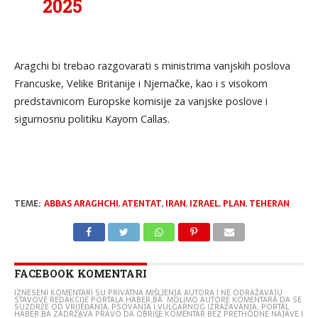
2025
Aragchi bi trebao razgovarati s ministrima vanjskih poslova
Francuske, Velike Britanije i Njemačke, kao i s visokom
predstavnicom Europske komisije za vanjske poslove i
sigurnosnu politiku Kayom Callas.
TEME:
ABBAS ARAGHCHI
,
ATENTAT
,
IRAN
,
IZRAEL
,
PLAN
,
TEHERAN
FACEBOOK KOMENTARI
IZNESENI KOMENTARI SU PRIVATNA MIŠLJENJA AUTORA I NE ODRAŽAVAJU
STAVOVE REDAKCIJE PORTALA HABER.BA. MOLIMO AUTORE KOMENTARA DA SE
SUZDRŽE OD VRIJEĐANJA, PSOVANJA I VULGARNOG IZRAŽAVANJA. PORTAL
HABER.BA ZADRŽAVA PRAVO DA OBRIŠE KOMENTAR BEZ PRETHODNE NAJAVE I