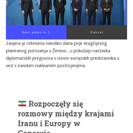
Next video in 1
Cancel
Zavjera je otkrivena nekoliko dana prije Aragčijevog
planiranog putovanja u Ženevu , u pokušaju nastavka
diplomatskih pregovora s nizom europskih predstavnika u
vezi s iranskim nuklearnim postrojenjima.
Rozpoczęły się
rozmowy między krajami
Iranu i Europy w
Genewie.