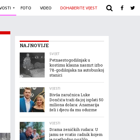
IVOSTI
FOTO
VIDEO
DOHABERITE VIJEST
ARHIVA
NAJNOVIJE
SVIJET
Petnaestogodišnjak u
kostimu klauna nasmrt izbo
78-godišnjaka na autobuskoj
stanici
VIJESTI
Bivša zaručnica Luke
Dončića traži da joj isplati 50
miliona dolara: Anamarija
želi i djecu da mu oduzme
VIJESTI
Drama zeničkih rudara: U
jamu se vratio radnik kojem
je prethodno pozlilo