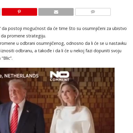
KOMENTARI
 da postoji mogućnost da će time što su osumnjičeni za ubistvo
o da promene strategiju.
omene u odbrani osumnjičenog, odnosno da li će se u nastavku
znositi odbranu, a takođe i da li će u nekoj fazi dopuniti svoju
“Blic”.