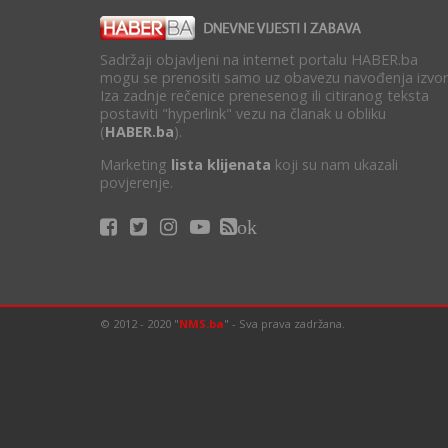
Sadržaji objavljeni na internet portalu HABER.ba
mogu se prenositi samo uz obavezu navođenja izvor
Iza zadnje rečenice prenesenog ili citiranog teksta
postaviti "hyperlink" vezu na članak u obliku
(
HABER.ba
).
Marketing
lista klijenata
koji su nam ukazali
povjerenje.
ok
© 2012 - 2020 "
NMS.ba
" - Sva prava zadržana.