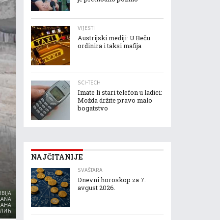
VIJESTI
Austrijski mediji: U Beču
ordinira i taksi mafija
SCI-TECH
Imate li stari telefon u ladici:
Možda držite pravo malo
bogatstvo
NAJČITANIJE
SVAŠTARA
Dnevni horoskop za 7.
avgust 2026.
RBIJA
LANA
ВАНА
ЛИЋ