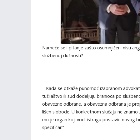
Nameće se i pitanje zašto osumnjičeni nisu anga
službenoj dužnosti?
– Kada se otkaže punomoć izabranom advokatu
tužilaštvo ili sud dodeljuju branioca po služben
obavezne odbrane, a obavezna odbrana je propi
lišen slobode. U konkretnom slučaju ne znamo z
mu je organ koji vodi istragu postavio novog b
specifičan”