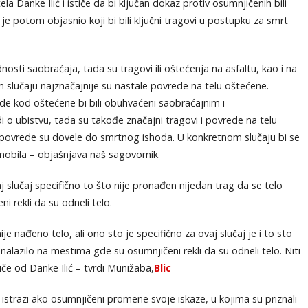
 Danke Ilić i ističe da bi ključan dokaz protiv osumnjičenih bili
je potom objasnio koji bi bili ključni tragovi u postupku za smrt
nosti saobraćaja, tada su tragovi ili oštećenja na asfaltu, kao i na
 slučaju najznačajnije su nastale povrede na telu oštećene.
de kod oštećene bi bili obuhvaćeni saobraćajnim i
 o ubistvu, tada su takođe značajni tragovi i povrede na telu
povrede su dovele do smrtnog ishoda. U konkretnom slučaju bi se
omobila – objašnjava naš sagovornik.
slučaj specifično to što nije pronađen nijedan trag da se telo
i rekli da su odneli telo.
đeno telo, ali ono sto je specifično za ovaj slučaj je i to sto
alazilo na mestima gde su osumnjičeni rekli da su odneli telo. Niti
iče od Danke Ilić – tvrdi Munižaba,
Blic
istrazi ako osumnjičeni promene svoje iskaze, u kojima su priznali