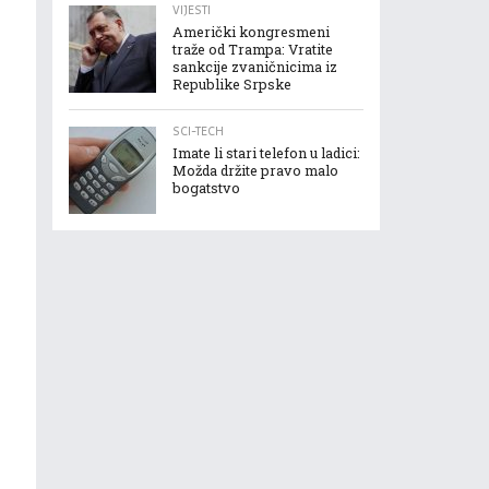
VIJESTI
Američki kongresmeni
traže od Trampa: Vratite
sankcije zvaničnicima iz
Republike Srpske
SCI-TECH
Imate li stari telefon u ladici:
Možda držite pravo malo
bogatstvo