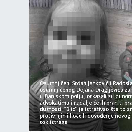
Osumnjičeni Srđan Janković i Radosla
osumnjičenog Dejana Dragijevića za u
u Banjskom polju, otkazali su puno
advokatima i nadalje će ih braniti br
dužnosti. “Blic” je istraživao šta to 
protiv njih i hoće li dovođenje novog
tok istrage.