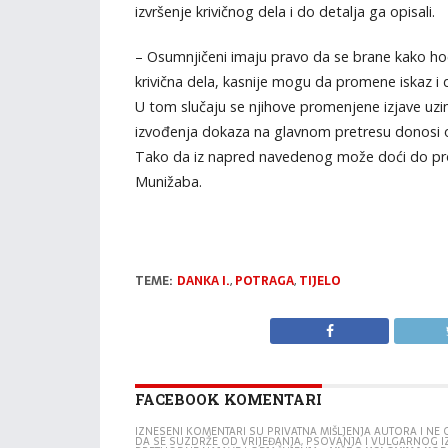
izvršenje krivičnog dela i do detalja ga opisali.
– Osumnjičeni imaju pravo da se brane kako hoće,
krivična dela, kasnije mogu da promene iskaz i
U tom slučaju se njihove promenjene izjave uzima
izvođenja dokaza na glavnom pretresu donosi o
Tako da iz napred navedenog može doći do pr
Munižaba.
TEME:
DANKA I.
,
POTRAGA
,
TIJELO
FACEBOOK KOMENTARI
IZNESENI KOMENTARI SU PRIVATNA MIŠLJENJA AUTORA I N
DA SE SUZDRŽE OD VRIJEĐANJA, PSOVANJA I VULGARNOG 