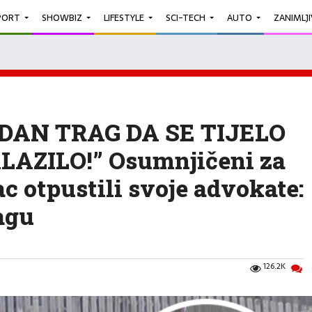
PORT
SHOWBIZ
LIFESTYLE
SCI-TECH
AUTO
ZANIMLJ
DAN TRAG DA SE TIJELO
LAZILO!” Osumnjičeni za
ac otpustili svoje advokate:
ragu
126.2K