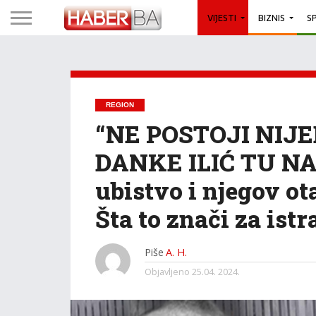
VIJESTI
BIZNIS
S
REGION
“NE POSTOJI NIJE
DANKE ILIĆ TU NA
ubistvo i njegov ot
Šta to znači za ist
Piše
A. H.
Objavljeno
25.04. 2024.