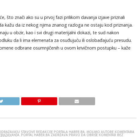
 što znači ako su u prvoj fazi prilikom davanja izjave priznali
 da kažu da iz nekog njima znanog razloga ne ostaju kod priznanja.
ju u obzir, kao i svi drugi materijalni dokazi, te sud nakon
dluku da li ima elemenata za osuđujuću ili oslobađajuću presudu.
omene odbrane osumnjičenih u ovom krivičnom postupku – kaže
E ODRAŽAVAJU STAVOVE REDAKCIJE PORTALA HABER.BA. MOLIMO AUTORE KOMENTARA
IZRAŽAVANJA. PORTAL HABER.BA ZADRŽAVA PRAVO DA OBRIŠE KOMENTAR BEZ