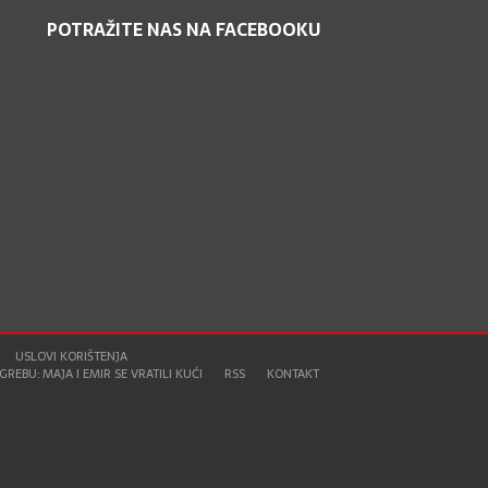
POTRAŽITE NAS NA FACEBOOKU
USLOVI KORIŠTENJA
REBU: MAJA I EMIR SE VRATILI KUĆI
RSS
KONTAKT