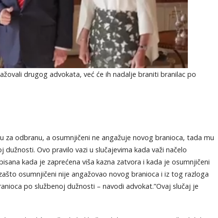
žovali drugog advokata, već će ih nadalje braniti branilac po
 za odbranu, a osumnjičeni ne angažuje novog branioca, tada mu
oj dužnosti. Ovo pravilo vazi u slučajevima kada važi načelo
sana kada je zaprećena viša kazna zatvora i kada je osumnjičeni
ašto osumnjičeni nije angažovao novog branioca i iz tog razloga
ranioca po službenoj dužnosti – navodi advokat.”Ovaj slučaj je