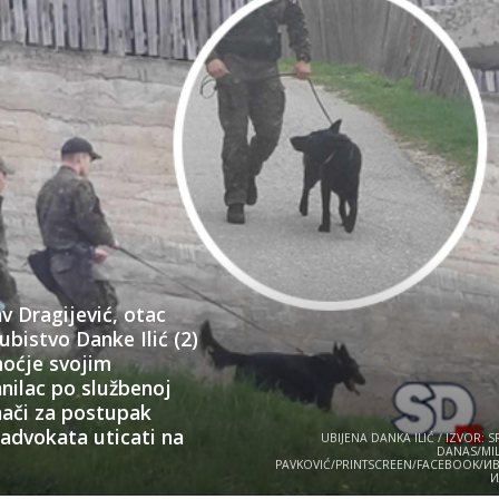
v Dragijević, otac
bistvo Danke Ilić (2)
moćje svojim
anilac po službenoj
znači za postupak
 advokata uticati na
UBIJENA DANKA ILIĆ / IZVOR: S
DANAS/MI
PAVKOVIĆ/PRINTSCREEN/FACEBOOK/И
И