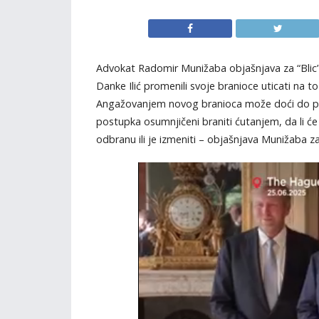
Advokat Radomir Munižaba objašnjava za “Blic”
Danke Ilić promenili svoje branioce uticati na t
Angažovanjem novog branioca može doći do pr
postupka osumnjičeni braniti ćutanjem, da li će i
odbranu ili je izmeniti – objašnjava Munižaba za 