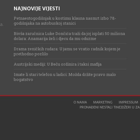
NAJNOVIJE VIJESTI
Petnaestogodišnjak u kostimu klauna nasmrt izbo 78-
godišnjaka na autobuskoj stanici
a.
Bivša zaručnica Luke Dončića traži da joj isplati 50 miliona
dolara: Anamarija želi i djecu da mu oduzme
Drama zeničkih rudara: U jamu se vratio radnik kojem je
prethodno pozlilo
Austrijski mediji: U Beču ordinira i taksi mafija
Imate li stari telefon u ladici: Možda držite pravo malo
bogatstvo
O NAMA
MARKETING
IMPRESSUM
PRONAĐENI NESTALI TINEJDŽERI U ZAG