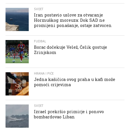
SVIJET
Iran postavio uslove za otvaranje
Hormuškog moreuza: Dok SAD ne
promijeni ponašanje, ostaje zatvoren
FUDBAL
Borac dočekuje Velež, Čelik gostuje
Zrinjskom
HRANA I PIĆE
Jedna kašičica ovog praha u kafi može
pomoći crijevima
SVIJET
Izrael prekršio primirje i ponovo
bombardovao Liban