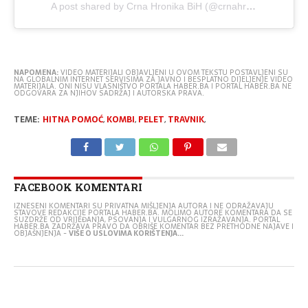
A post shared by Crna Hronika BiH (@crnahronikabih)
NAPOMENA:
VIDEO MATERIJALI OBJAVLJENI U OVOM TEKSTU POSTAVLJENI SU
NA GLOBALNIM INTERNET SERVISIMA ZA JAVNO I BESPLATNO DIJELJENJE VIDEO
MATERIJALA. ONI NISU VLASNIŠTVO PORTALA HABER.BA I PORTAL HABER.BA NE
ODGOVARA ZA NJIHOV SADRŽAJ I AUTORSKA PRAVA.
TEME:
HITNA POMOĆ
,
KOMBI
,
PELET
,
TRAVNIK
,
FACEBOOK KOMENTARI
IZNESENI KOMENTARI SU PRIVATNA MIŠLJENJA AUTORA I NE ODRAŽAVAJU
STAVOVE REDAKCIJE PORTALA HABER.BA. MOLIMO AUTORE KOMENTARA DA SE
SUZDRŽE OD VRIJEĐANJA, PSOVANJA I VULGARNOG IZRAŽAVANJA. PORTAL
HABER.BA ZADRŽAVA PRAVO DA OBRIŠE KOMENTAR BEZ PRETHODNE NAJAVE I
OBJAŠNJENJA -
VIŠE O USLOVIMA KORIŠTENJA...