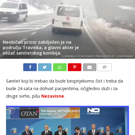
Neobičan prizor zabilježen je na
području Travnika, a glavni akter je
vozač sanitetskog kombija.
U KOMBIJU HITNE POMOĆI PREVOZE PELET - SCREENSHOT
KOMENTARI
Sanitet koji bi trebao da bude besprijekorno čist i treba da
bude 24 sata na dohvat pacijentima, očigledno služi i za
druge svrhe, pišu
Nezavisne
.