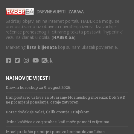
Sadržaji objavljeni na internet portalu HABER.ba mogu se
prenositi samo uz obavezu navođenja izvora. Iza zadnje
rečenice prenesenog ili citiranog teksta postaviti "hyperlink"
vezu na članak u obliku (
HABER.ba
).
Marketing
lista klijenata
koji su nam ukazali povjerenje.
ok
NAJNOVIJE VIJESTI
Dnevni horoskop za 9. avgust.2026.
Iran postavio uslove za otvaranje Hormuškog moreuza: Dok SAD
ne promijeni ponašanje, ostaje zatvoren
Borac dočekuje Velež, Čelik gostuje Zrinjskom
Jedna kašičica ovog praha u kafi može pomoći crijevima
Izrael prekršio primirje i ponovo bombardovao Liban