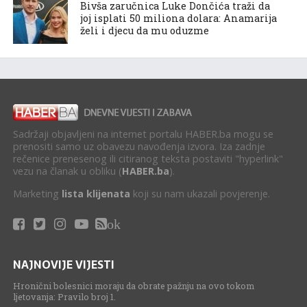
Bivša zaručnica Luke Dončića traži da
joj isplati 50 miliona dolara: Anamarija
želi i djecu da mu oduzme
Sadržaji objavljeni na internet portalu HABER.ba mogu se
prenositi samo uz obavezu navođenja izvora. Iza zadnje
rečenice prenesenog ili citiranog teksta postaviti "hyperlink"
vezu na članak u obliku (
HABER.ba
).
Marketing
lista klijenata
koji su nam ukazali povjerenje.
ok
NAJNOVIJE VIJESTI
Hronični bolesnici moraju da obrate pažnju na ovo tokom
ljetovanja: Pravilo broj 1.