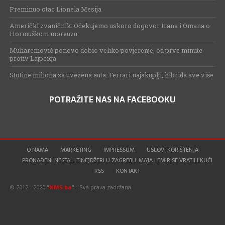
Preminuo otac Lionela Mesija
Američki zvaničnik: Očekujemo uskoro dogovor Irana i Omana o
Hormuškom moreuzu
Muharemović ponovo dobio veliko povjerenje, od prve minute
protiv Lajpciga
Stotine miliona za uvezena auta: Ferrari najskuplji, hibrida sve više
POTRAŽITE NAS NA FACEBOOKU
O NAMA
MARKETING
IMPRESSUM
USLOVI KORIŠTENJA
PRONAĐENI NESTALI TINEJDŽERI U ZAGREBU: MAJA I EMIR SE VRATILI KUĆI
RSS
KONTAKT
© 2012 - 2020 "
NMS.ba
" - Sva prava zadržana.