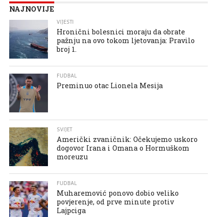
NAJNOVIJE
VIJESTI
Hronični bolesnici moraju da obrate
pažnju na ovo tokom ljetovanja: Pravilo
broj 1.
FUDBAL
Preminuo otac Lionela Mesija
SVIJET
Američki zvaničnik: Očekujemo uskoro
dogovor Irana i Omana o Hormuškom
moreuzu
FUDBAL
Muharemović ponovo dobio veliko
povjerenje, od prve minute protiv
Lajpciga