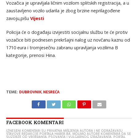
Vozačica je upravljala ličnim vozilom splitskih registracija, a u
zaustavljeno vozilo udarila je zbog brzine neprilagođene
zavoju,pišu
Vijesti
Policija će o događaju izvijestiti socijalnu službu te će protiv
vozačice biti podnesen prekršajni nalog uz novčanu kaznu od
1710 eura i tromjesečnu zabranu upravljanja vozilima B
kategorije, prenosi Hina.
TEME:
DUBROVNIK
,
NESREĆA
FACEBOOK KOMENTARI
IZNESENI KOMENTARI SU PRIVATNA MIŠLJENJA AUTORA I NE ODRAŽAVAJU
STAVOVE REDAKCIJE PORTALA HABER.BA. MOLIMO AUTORE KOMENTARA DA SE
SUZDRŽE OD VRIJEĐANJA, PSOVANJA I VULGARNOG IZRAŽAVANJA. PORTAL