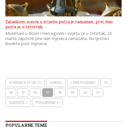
Zalaskom sunca u srijedu počinje ramazan, prvi dan
posta je u četvrtak
Muslimani u Bosni i Hercegovini i svijetu će u četvrtak, 23.
marta zapostiti prvi dan mjeseca ramazana. Na ljestvici
ibadeta post mjeseca...
STRANICA 17 OD 21
« PRVO
‹ PRETHODNO
13
14
15
16
17
18
19
20
21
SLJEDEĆE ›
POSLJEDNJE »
POPULARNE TEME