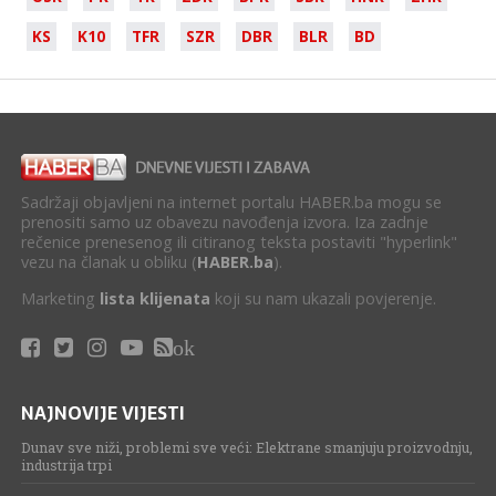
KS
K10
TFR
SZR
DBR
BLR
BD
Sadržaji objavljeni na internet portalu HABER.ba mogu se
prenositi samo uz obavezu navođenja izvora. Iza zadnje
rečenice prenesenog ili citiranog teksta postaviti "hyperlink"
vezu na članak u obliku (
HABER.ba
).
Marketing
lista klijenata
koji su nam ukazali povjerenje.
ok
NAJNOVIJE VIJESTI
Dunav sve niži, problemi sve veći: Elektrane smanjuju proizvodnju,
industrija trpi