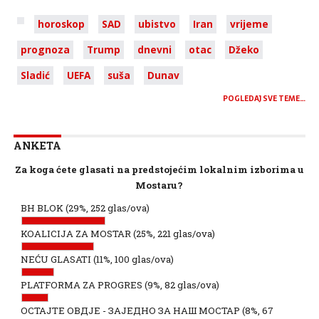
horoskop
SAD
ubistvo
Iran
vrijeme
prognoza
Trump
dnevni
otac
Džeko
Sladić
UEFA
suša
Dunav
POGLEDAJ SVE TEME…
ANKETA
Za koga ćete glasati na predstojećim lokalnim izborima u
Mostaru?
BH BLOK
(29%, 252 glas/ova)
KOALICIJA ZA MOSTAR
(25%, 221 glas/ova)
NEĆU GLASATI
(11%, 100 glas/ova)
PLATFORMA ZA PROGRES
(9%, 82 glas/ova)
ОСТАЈТЕ ОВДЈЕ - ЗАЈЕДНО ЗА НАШ МОСТАР
(8%, 67