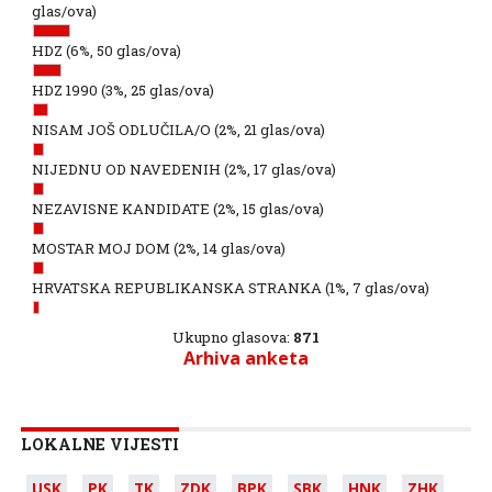
glas/ova)
HDZ
(6%, 50 glas/ova)
HDZ 1990
(3%, 25 glas/ova)
NISAM JOŠ ODLUČILA/O
(2%, 21 glas/ova)
NIJEDNU OD NAVEDENIH
(2%, 17 glas/ova)
NEZAVISNE KANDIDATE
(2%, 15 glas/ova)
MOSTAR MOJ DOM
(2%, 14 glas/ova)
HRVATSKA REPUBLIKANSKA STRANKA
(1%, 7 glas/ova)
Ukupno glasova:
871
Arhiva anketa
LOKALNE VIJESTI
USK
PK
TK
ZDK
BPK
SBK
HNK
ZHK