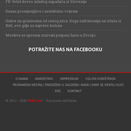
FK Velež doveo mladog napadača iz Slovenije
Danas promjenjljivo i nestabilno vrijeme
Gužve na granicama od ranog jutra: Duga zadržavanja na izlazu iz
BiH, evo gdje su najveće kolone
Moskva se sprema izazvati potpuni haos u Evropi
POTRAŽITE NAS NA FACEBOOKU
O NAMA
MARKETING
IMPRESSUM
USLOVI KORIŠTENJA
PRONAĐENI NESTALI TINEJDŽERI U ZAGREBU: MAJA I EMIR SE VRATILI KUĆI
RSS
KONTAKT
© 2012 - 2020 "
NMS.ba
" - Sva prava zadržana.