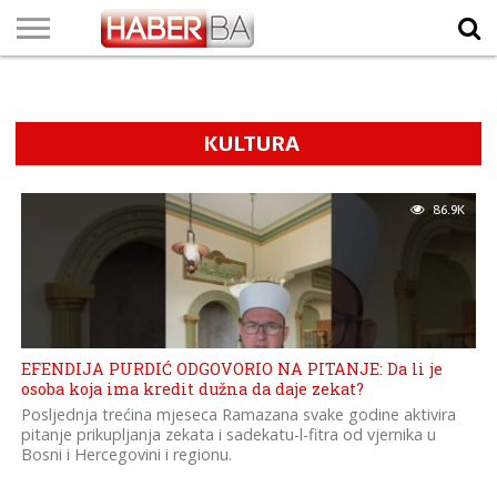
VIJESTI
BIZNIS
SPORT
SHOWBIZ
LIFESTYLE
SCI-
AUTO
ZANIMLJIVOSTI
FOTO
VIDEO
TV
VREMENSKA
STANJE NA
KURSNA
O
MARKETING
IMPRESSUM
KONTAKT
TECH
PROGRAM
PROGNOZA
PUTEVIMA
LISTA
NAMA
KULTURA
86.9K
EFENDIJA PURDIĆ ODGOVORIO NA PITANJE: Da li je
osoba koja ima kredit dužna da daje zekat?
Posljednja trećina mjeseca Ramazana svake godine aktivira
pitanje prikupljanja zekata i sadekatu-l-fitra od vjernika u
Bosni i Hercegovini i regionu.