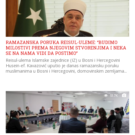
RAMAZANSKA PORUKA REISUL-ULEME: “BUDIMO
MILOSTIVI PREMA NJEGOVIM STVORENJIMA I NEKA
SE NA NAMA VIDI DA POSTIMO”
Reisul-ulema Islamske zajednice (IZ) u Bosni i Hercegovini
Husein-ef. Kavazović uputio je danas ramazansku poruku
muslimanima u Bosni i Hercegovini, domovinskim zemljama...
51.7K