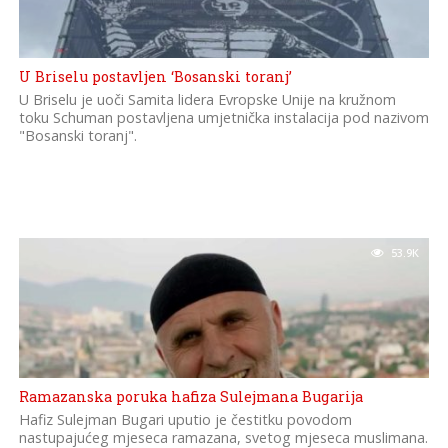
U Briselu postavljen ‘Bosanski toranj’
U Briselu je uoči Samita lidera Evropske Unije na kružnom
toku Schuman postavljena umjetnička instalacija pod nazivom
"Bosanski toranj".
53.9K
Ramazanska poruka hafiza Sulejmana Bugarija
Hafiz Sulejman Bugari uputio je čestitku povodom
nastupajućeg mjeseca ramazana, svetog mjeseca muslimana.