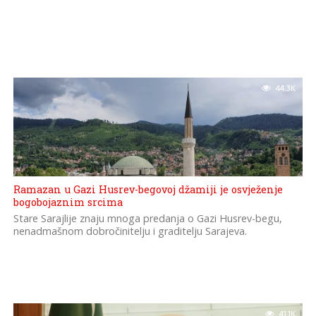
44.3K
Ramazan u Gazi Husrev-begovoj džamiji je osvježenje
bogobojaznim srcima
Stare Sarajlije znaju mnoga predanja o Gazi Husrev-begu,
nenadmašnom dobročinitelju i graditelju Sarajeva.
41.1K