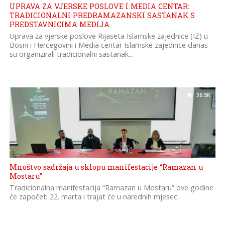
UPRAVA ZA VJERSKE POSLOVE I MEDIA CENTAR:
TRADICIONALNI PREDRAMAZANSKI SASTANAK S
PREDSTAVNICIMA MEDIJA
Uprava za vjerske poslove Rijaseta Islamske zajednice (IZ) u
Bosni i Hercegovini i Media centar Islamske zajednice danas
su organizirali tradicionalni sastanak...
36.5K
Mnoštvo sadržaja u sklopu manifestacije “Ramazan u
Mostaru”
Tradicionalna manifestacija “Ramazan u Mostaru” ove godine
će započeti 22. marta i trajat će u narednih mjesec.