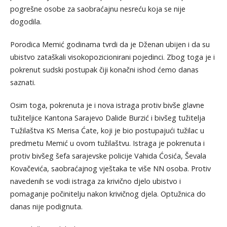
pogrešne osobe za saobraćajnu nesreću koja se nije
dogodila.
Porodica Memić godinama tvrdi da je Dženan ubijen i da su
ubistvo zataškali visokopozicionirani pojedinci. Zbog toga je i
pokrenut sudski postupak čiji konačni ishod ćemo danas
saznati.
Osim toga, pokrenuta je i nova istraga protiv bivše glavne
tužiteljice Kantona Sarajevo Dalide Burzić i bivšeg tužitelja
Tužilaštva KS Merisa Ćate, koji je bio postupajući tužilac u
predmetu Memić u ovom tužilaštvu. Istraga je pokrenuta i
protiv bivšeg šefa sarajevske policije Vahida Ćosića, Ševala
Kovačevića, saobraćajnog vještaka te više NN osoba. Protiv
navedenih se vodi istraga za krivično djelo ubistvo i
pomaganje počinitelju nakon krivičnog djela. Optužnica do
danas nije podignuta.