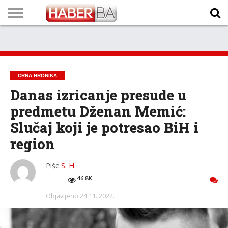
VIJESTI
BIZNIS
SPORT
SHOWBIZ
LIFESTYLE
SCI-
AUTO
ZANIMLJIVOSTI
FOTO
VIDEO
TV
VREMENSKA
STANJE NA
KURSNA
O
MARKETING
IMPRESSUM
KONTAKT
TECH
PROGRAM
PROGNOZA
PUTEVIMA
LISTA
NAMA
CRNA HRONIKA
Danas izricanje presude u
predmetu Dženan Memić:
Slučaj koji je potresao BiH i
region
Piše
S. H.
46.8K
Objavljeno
24.11. 2022.