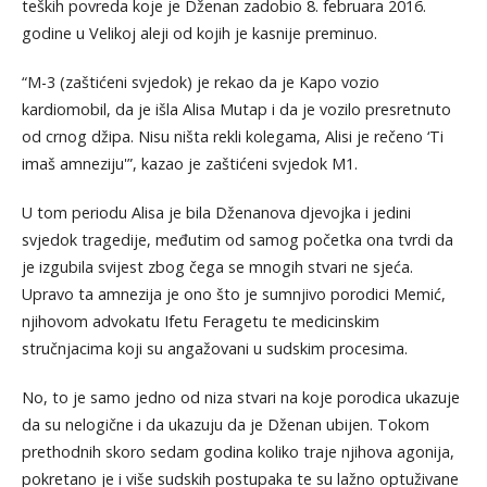
teških povreda koje je Dženan zadobio 8. februara 2016.
godine u Velikoj aleji od kojih je kasnije preminuo.
“M-3 (zaštićeni svjedok) je rekao da je Kapo vozio
kardiomobil, da je išla Alisa Mutap i da je vozilo presretnuto
od crnog džipa. Nisu ništa rekli kolegama, Alisi je rečeno ‘Ti
imaš amneziju'”, kazao je zaštićeni svjedok M1.
U tom periodu Alisa je bila Dženanova djevojka i jedini
svjedok tragedije, međutim od samog početka ona tvrdi da
je izgubila svijest zbog čega se mnogih stvari ne sjeća.
Upravo ta amnezija je ono što je sumnjivo porodici Memić,
njihovom advokatu Ifetu Feragetu te medicinskim
stručnjacima koji su angažovani u sudskim procesima.
No, to je samo jedno od niza stvari na koje porodica ukazuje
da su nelogične i da ukazuju da je Dženan ubijen. Tokom
prethodnih skoro sedam godina koliko traje njihova agonija,
pokretano je i više sudskih postupaka te su lažno optuživane