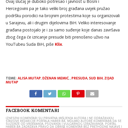
Ovaj slučaj je duboko potresao i javnost u Bosni i
Hercegovini pa je tako veliki broj građana uvijek pružao
podršku porodici na brojnim protestima koje su organizovali
u Sarajevu, ali i drugim dijelovima BiH. Veliko interesovanje
građana postojalo je i za samo suđenje koje danas završava
zbog čega će izricanje presude biti prenošeno uživo na
YouTubeu Suda BiH, piše
Klix
.
TEME:
ALISA MUTAP
,
DŽENAN MEMIĆ
,
,
PRESUDA
,
SUD BIH
,
ZIJAD
MUTAP
FACEBOOK KOMENTARI
IZNESENI KOMENTARI SU PRIVATNA MIŠLJENJA AUTORA I NE ODRAŽAVAJU
STAVOVE REDAKCIJE PORTALA HABER.BA. MOLIMO AUTORE KOMENTARA DA SE
SUZDRŽE OD VRIJEĐANJA, PSOVANJA I VULGARNOG IZRAŽAVANJA. PORTAL
HABER.BA ZADRŽAVA PRAVO DA OBRIŠE KOMENTAR BEZ PRETHODNE NAJAVE I