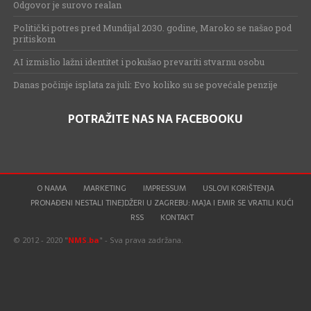
Odgovor je surovo realan
Politički potres pred Mundijal 2030. godine, Maroko se našao pod
pritiskom
AI izmislio lažni identitet i pokušao prevariti stvarnu osobu
Danas počinje isplata za juli: Evo koliko su se povećale penzije
POTRAŽITE NAS NA FACEBOOKU
O NAMA
MARKETING
IMPRESSUM
USLOVI KORIŠTENJA
PRONAĐENI NESTALI TINEJDŽERI U ZAGREBU: MAJA I EMIR SE VRATILI KUĆI
RSS
KONTAKT
© 2012 - 2020 "
NMS.ba
" - Sva prava zadržana.