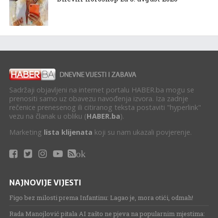
Sadržaji objavljeni na internet portalu HABER.ba mogu se
prenositi samo uz obavezu navođenja izvora. Iza zadnje
rečenice prenesenog ili citiranog teksta postaviti "hyperlink"
vezu na članak u obliku (
HABER.ba
).
Marketing
lista klijenata
koji su nam ukazali povjerenje.
ok
NAJNOVIJE VIJESTI
Figo bez milosti prema Infantinu: Lagao je, mora otići, odmah!
Rada Manojlović pitala AI zašto ne pjeva na popularnim mjestima: