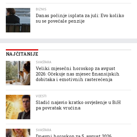
BIZNIS
Danas počinje isplata za juli: Evo koliko
su se povećale penzije
NAJČITANIJE
SVAŠTARA
Veliki mjesečni horoskop za avgust
2026: Očekuje nas mjesec finansijskih
dobitaka i emotivnih rasterećenja
VIJESTI
Sladić najavio kratko osvježenje u BiH
pa povratak vrućina
SVAŠTARA
Dnevni horoskop za 5. avgust 2026