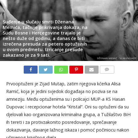
Suđenje u slučaju smrti Dženana
Memića, tačnije prikrivanja dokaza, na
Sudu Bosne i Hercegovine trajalo je
nešto duže od godinu, a danas će biti
izrečena presuda za petero optuženih
u ovom predmetu. Izricanje presude
zakazano je za 9 sati.
DŽENAN MEMIĆ - SCREENSHOT
KOMENTARI
Prvooptuženi je Zijad Mutap, zatim njegova kćerka Alisa
Ramić, koja je jedini svjedok događaja no poziva se na
amneziju. Među optuženima su i policajci MUP-a KS Hasan
Dupovac i recepcionar hotela “Kristal”. Oni su optuženi da su
djelovali kao organizovana kriminalna grupa, a Tužilaštvo BiH
ih tereti i za protivzakonito posredovanje, sprečavanje
dokazivanja, davanje lažnog iskaza i pomoć počiniocu nakon
učinjenog krivičnog djela.