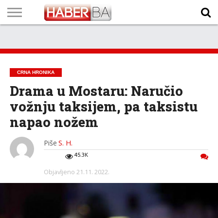
VIJESTI
BIZNIS
SPORT
SHOWBIZ
LIFESTYLE
SCI-
AUTO
ZANIMLJIVOSTI
FOTO
VIDEO
TV
VREMENSKA
STANJE NA
KURSNA
O
MARKETING
IMPRESSUM
KONTAKT
TECH
PROGRAM
PROGNOZA
PUTEVIMA
LISTA
NAMA
CRNA HRONIKA
Drama u Mostaru: Naručio
vožnju taksijem, pa taksistu
napao nožem
Piše
S. H.
45.3K
Objavljeno
21.11. 2022.