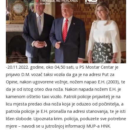
-20.11.2022. godine, oko 04,50 sati, u PS Mostar Centar je
prijavio D.M. vozač taksi vozila da ga je na adresi Put za
Opine, nakon ugovorene vožnje, nožem napao E.H. (2003), te
da je od istog oteo dva noža. Nakon napada nožem E.H. je
kamenom oštetio taxi vozilo. Patroli policije prijavitelj je na
licu mjesta predao dva noža koja je oduzeo od počinitelja, a
patrola policije je E.H. pronašla na adresi stanovanja, te je isti
lišen slobode. Upoznata krim. policija, poduzete sve potrebne
mjere – navodi se u jutrošnjoj informaciji MUP-a HNK.