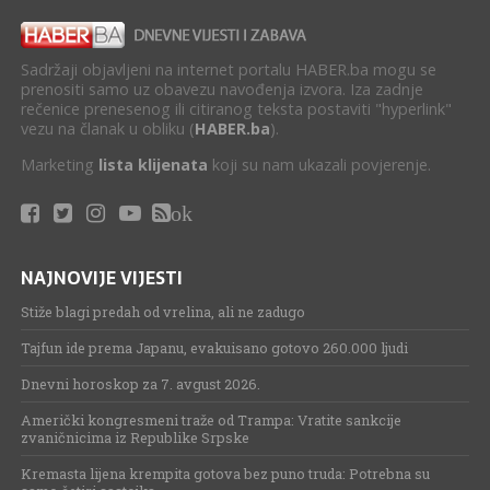
Sadržaji objavljeni na internet portalu HABER.ba mogu se
prenositi samo uz obavezu navođenja izvora. Iza zadnje
rečenice prenesenog ili citiranog teksta postaviti "hyperlink"
vezu na članak u obliku (
HABER.ba
).
Marketing
lista klijenata
koji su nam ukazali povjerenje.
ok
NAJNOVIJE VIJESTI
Stiže blagi predah od vrelina, ali ne zadugo
Tajfun ide prema Japanu, evakuisano gotovo 260.000 ljudi
Dnevni horoskop za 7. avgust 2026.
Američki kongresmeni traže od Trampa: Vratite sankcije
zvaničnicima iz Republike Srpske
Kremasta lijena krempita gotova bez puno truda: Potrebna su