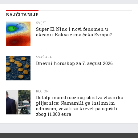
NAJČITANIJE
SVIJET
Super El Nino i novi fenomen u
okeanu: Kakva zima čeka Evropu?
SVAŠTARA
Dnevni horoskop za 7. avgust 2026.
REGION
Detalji monstruoznog ubistva vlasnika
piljarnica: Namamili ga intimnim
odnosom, vezali za krevet pa ugušili
zbog 11.000 eura