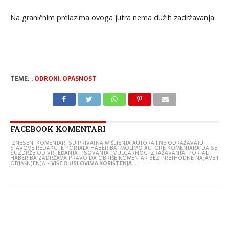
Na graničnim prelazima ovoga jutra nema dužih zadržavanja.
TEME:
,
ODRONI
,
OPASNOST
FACEBOOK KOMENTARI
IZNESENI KOMENTARI SU PRIVATNA MIŠLJENJA AUTORA I NE ODRAŽAVAJU
STAVOVE REDAKCIJE PORTALA HABER.BA. MOLIMO AUTORE KOMENTARA DA SE
SUZDRŽE OD VRIJEĐANJA, PSOVANJA I VULGARNOG IZRAŽAVANJA. PORTAL
HABER.BA ZADRŽAVA PRAVO DA OBRIŠE KOMENTAR BEZ PRETHODNE NAJAVE I
OBJAŠNJENJA -
VIŠE O USLOVIMA KORIŠTENJA...