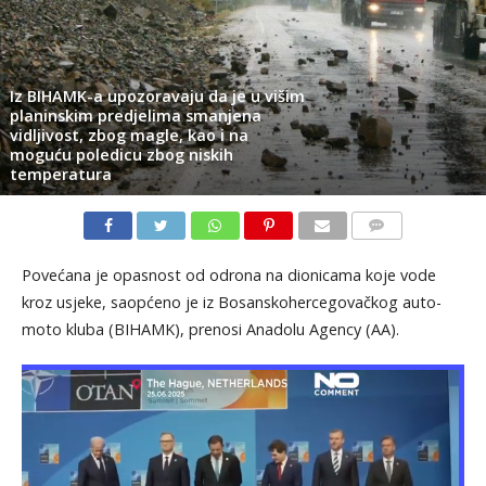
Iz BIHAMK-a upozoravaju da je u višim
planinskim predjelima smanjena
vidljivost, zbog magle, kao i na
moguću poledicu zbog niskih
temperatura
KOMENTARI
Povećana je opasnost od odrona na dionicama koje vode
kroz usjeke, saopćeno je iz Bosanskohercegovačkog auto-
moto kluba (BIHAMK), prenosi Anadolu Agency (AA).