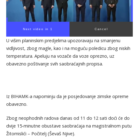
Next video in 1
Cancel
U višim planinskim predjelima upozoravaju na smanjenu
vidljivost, zbog magle, kao i na moguću poledicu zbog niskih
temperatura. Apeluju na vozače da voze oprezno, uz
obavezno poštivanje svih saobraćajnih propisa.
Iz BIHAMK-a napominju da je posjedovanje zimske opreme
obavezno.
Zbog neophodnih radova danas od 11 do 12 sati doći će do
dvije 15-minutne obustave saobraćaja na magistralnom putu
Žitomislići – Počitelj (Ševaš Njive).