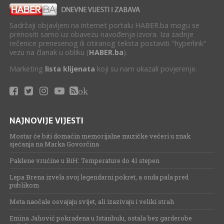
Sadržaji objavljeni na internet portalu HABER.ba mogu se
prenositi samo uz obavezu navođenja izvora. Iza zadnje
rečenice prenesenog ili citiranog teksta postaviti "hyperlink"
vezu na članak u obliku (
HABER.ba
).
Marketing
lista klijenata
koji su nam ukazali povjerenje.
ok
NAJNOVIJE VIJESTI
Mostar će biti domaćin memorijalne muzičke večeri u znak
sjećanja na Marka Govorčina
Paklene vrućine u BiH: Temperature do 41 stepen
Lepa Brena izvela svoj legendarni pokret, a onda pala pred
publikom
Meta naočale osvajaju svijet, ali izazivaju i veliki strah
Emina Jahović pokradena u Istanbulu, ostala bez garderobe