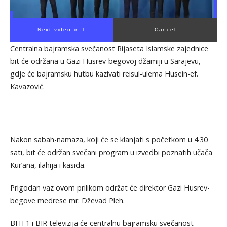
Next video in 1
Cancel
Centralna bajramska svečanost Rijaseta Islamske zajednice
bit će održana u Gazi Husrev-begovoj džamiji u Sarajevu,
gdje će bajramsku hutbu kazivati reisul-ulema Husein-ef.
Kavazović.
Nakon sabah-namaza, koji će se klanjati s početkom u 4.30
sati, bit će održan svečani program u izvedbi poznatih učača
Kur’ana, ilahija i kasida.
Prigodan vaz ovom prilikom održat će direktor Gazi Husrev-
begove medrese mr. Dževad Pleh.
BHT1 i BIR televizija će centralnu bajramsku svečanost