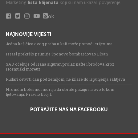
Marketing
lista klijenata
koji su nam ukazali povjerenje.
ok
NAJNOVIJE VIJESTI
Jedna kašičica ovog praha u kafi može pomoći crijevima
Izrael prekršio primirje i ponovo bombardovao Liban
SAD očekuje od Irana siguran prolaz nafte i brodova kroz
Hormuški moreuz
Rudari četvrti dan pod zemljom, ne izlaze do ispunjenja zahtjeva
Hronični bolesnici moraju da obrate pažnju na ovo tokom
ljetovanja: Pravilo broj 1.
POTRAŽITE NAS NA FACEBOOKU