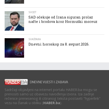
SVIJET
SAD očekuje od Irana siguran prolaz
nafte i brodova kroz Hormuški moreuz
SVAŠTARA
Dnevni horoskop za 8. avgust.2026.
Sadržaji objavljeni na internet portalu HABER.ba mogu se
prenositi samo uz obavezu navođenja izvora. Iza zadnje
rečenice prenesenog ili citiranog teksta postaviti "hyperlink"
vezu na članak u obliku (
HABER.ba
).