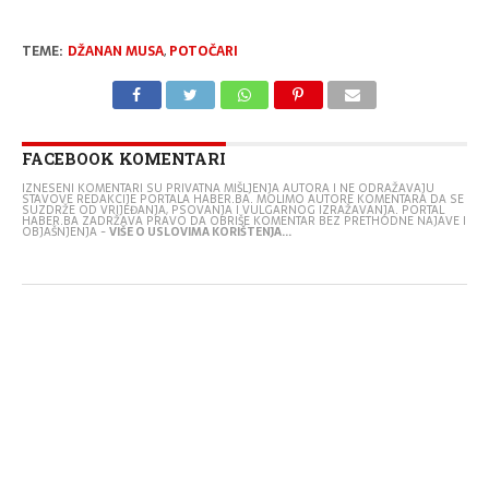
TEME:
DŽANAN MUSA
,
POTOČARI
FACEBOOK KOMENTARI
IZNESENI KOMENTARI SU PRIVATNA MIŠLJENJA AUTORA I NE ODRAŽAVAJU
STAVOVE REDAKCIJE PORTALA HABER.BA. MOLIMO AUTORE KOMENTARA DA SE
SUZDRŽE OD VRIJEĐANJA, PSOVANJA I VULGARNOG IZRAŽAVANJA. PORTAL
HABER.BA ZADRŽAVA PRAVO DA OBRIŠE KOMENTAR BEZ PRETHODNE NAJAVE I
OBJAŠNJENJA -
VIŠE O USLOVIMA KORIŠTENJA...