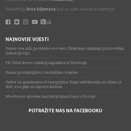
Marketing
lista klijenata
koji su nam ukazali povjerenje.
ok
NAJNOVIJE VIJESTI
Dunav sve niži, problemi sve veći: Elektrane smanjuju proizvodnju,
industrija trpi
FK Velež doveo mladog napadača iz Slovenije
Danas promjenjljivo i nestabilno vrijeme
Gužve na granicama od ranog jutra: Duga zadržavanja na izlazu iz
BiH, evo gdje su najveće kolone
Moskva se sprema izazvati potpuni haos u Evropi
POTRAŽITE NAS NA FACEBOOKU