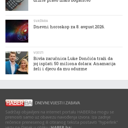
držite pravo malo bogatstvo
SVAŠTARA
Dnevni horoskop za 8. avgust.2026.
VIJESTI
Bivša zaručnica Luke Dončića traži da
joj isplati 50 miliona dolara: Anamarija
želi i djecu da mu oduzme
Sadržaji objavljeni na internet portalu HABER.ba mogu se
prenositi samo uz obavezu navođenja izvora. Iza zadnje
rečenice prenesenog ili citiranog teksta postaviti "hyperlink"
vezu na članak u obliku (
HABER.ba
).