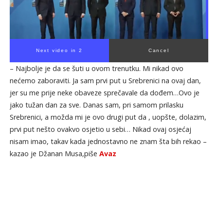
Next video in 1
Cancel
– Najbolje je da se šuti u ovom trenutku. Mi nikad ovo
nećemo zaboraviti. Ja sam prvi put u Srebrenici na ovaj dan,
jer su me prije neke obaveze sprečavale da dođem…Ovo je
jako tužan dan za sve. Danas sam, pri samom prilasku
Srebrenici, a možda mi je ovo drugi put da , uopšte, dolazim,
prvi put nešto ovakvo osjetio u sebi… Nikad ovaj osjećaj
nisam imao, takav kada jednostavno ne znam šta bih rekao –
kazao je Džanan Musa,piše
Avaz