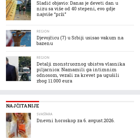
Sladić objavio: Danas je deveti dan u
nizu sa više od 40 stepeni, evo gdje
najviše “prži”
REGION
Djevojčicu (7) u Srbiji usisao vakum na
bazenu
REGION
Detalji monstruoznog ubistva vlasnika
piljarnica: Namamili ga intimnim
odnosom, vezali za krevet pa ugušili
zbog 11.000 eura
NAJČITANIJE
SVAŠTARA
Dnevni horoskop za 6. avgust.2026.