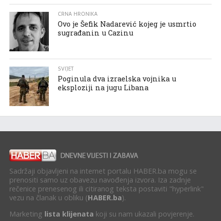
CRNA HRONIKA
Ovo je Šefik Nadarević kojeg je usmrtio
sugrađanin u Cazinu
SVIJET
Poginula dva izraelska vojnika u
eksploziji na jugu Libana
Sadržaji objavljeni na internet portalu HABER.ba mogu se
prenositi samo uz obavezu navođenja izvora. Iza zadnje
rečenice prenesenog ili citiranog teksta postaviti "hyperlink"
vezu na članak u obliku (
HABER.ba
).
Marketing
lista klijenata
koji su nam ukazali povjerenje.