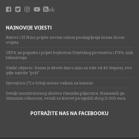
ok
NAJNOVIJE VIJESTI
Ratovi i El Nino prijete novim valom poskupljenja hrane širom
svijeta
UEFA ne popušta i prijeti bojkotom Svjetskog prvenstva i FIFA-inih
takmičenja
Sladić objavio: Danas je deveti dan u nizu sa više od 40 stepeni, evo
gdje najviše “prži”
Djevojčicu (7) u Srbiji usisao vakum na bazenu
Detalji monstruoznog ubistva vlasnika piljarnica: Namamili ga
intimnim odnosom, vezali za krevet pa ugušili zbog 11.000 eura
POTRAŽITE NAS NA FACEBOOKU