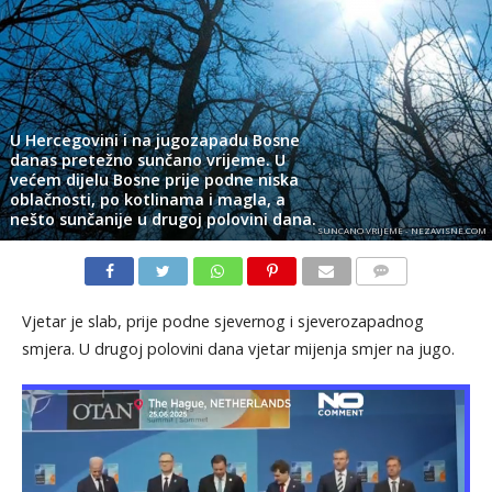
U Hercegovini i na jugozapadu Bosne
danas pretežno sunčano vrijeme. U
većem dijelu Bosne prije podne niska
oblačnosti, po kotlinama i magla, a
nešto sunčanije u drugoj polovini dana.
SUNCANO VRIJEME - NEZAVISNE.COM
KOMENTARI
Vjetar je slab, prije podne sjevernog i sjeverozapadnog
smjera. U drugoj polovini dana vjetar mijenja smjer na jugo.