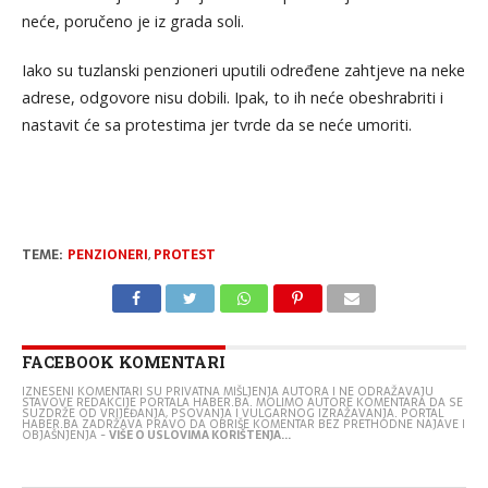
neće, poručeno je iz grada soli.
Iako su tuzlanski penzioneri uputili određene zahtjeve na neke
adrese, odgovore nisu dobili. Ipak, to ih neće obeshrabriti i
nastavit će sa protestima jer tvrde da se neće umoriti.
TEME:
PENZIONERI
,
PROTEST
FACEBOOK KOMENTARI
IZNESENI KOMENTARI SU PRIVATNA MIŠLJENJA AUTORA I NE ODRAŽAVAJU
STAVOVE REDAKCIJE PORTALA HABER.BA. MOLIMO AUTORE KOMENTARA DA SE
SUZDRŽE OD VRIJEĐANJA, PSOVANJA I VULGARNOG IZRAŽAVANJA. PORTAL
HABER.BA ZADRŽAVA PRAVO DA OBRIŠE KOMENTAR BEZ PRETHODNE NAJAVE I
OBJAŠNJENJA -
VIŠE O USLOVIMA KORIŠTENJA...