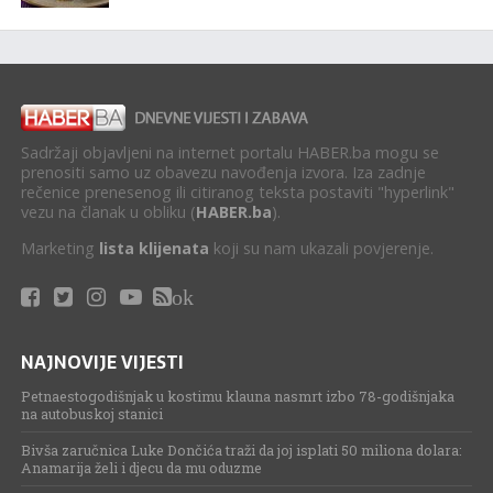
Sadržaji objavljeni na internet portalu HABER.ba mogu se
prenositi samo uz obavezu navođenja izvora. Iza zadnje
rečenice prenesenog ili citiranog teksta postaviti "hyperlink"
vezu na članak u obliku (
HABER.ba
).
Marketing
lista klijenata
koji su nam ukazali povjerenje.
ok
NAJNOVIJE VIJESTI
Petnaestogodišnjak u kostimu klauna nasmrt izbo 78-godišnjaka
na autobuskoj stanici
Bivša zaručnica Luke Dončića traži da joj isplati 50 miliona dolara:
Anamarija želi i djecu da mu oduzme