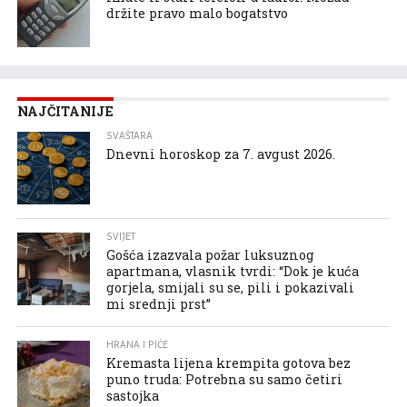
držite pravo malo bogatstvo
NAJČITANIJE
SVAŠTARA
Dnevni horoskop za 7. avgust 2026.
SVIJET
Gošća izazvala požar luksuznog
apartmana, vlasnik tvrdi: “Dok je kuća
gorjela, smijali su se, pili i pokazivali
mi srednji prst”
HRANA I PIĆE
Kremasta lijena krempita gotova bez
puno truda: Potrebna su samo četiri
sastojka