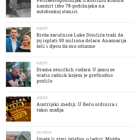
Petnaestogodišnjak u kostimu klauna
nasmrt izbo 78-godišnjaka na
autobuskoj stanici
VIJESTI
Bivša zaručnica Luke Dončića traži da
joj isplati 50 miliona dolara: Anamarija
želi i djecu da mu oduzme
VIJESTI
Drama zeničkih rudara: U jamu se
vratio radnik kojem je prethodno
pozlilo
VIJESTI
Austrijski mediji: U Beču ordinira i
taksi mafija
SCI-TECH
Imate li stari telefon u ladici: Možda