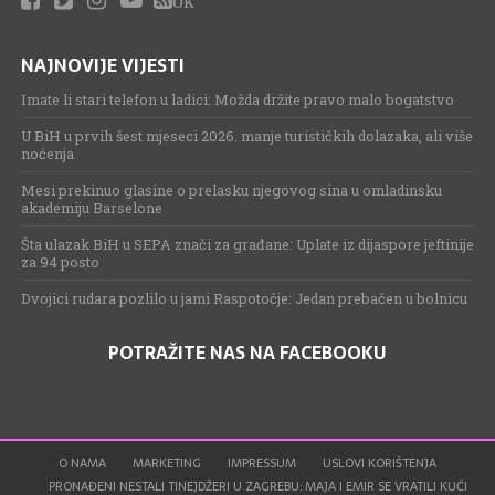
NAJNOVIJE VIJESTI
Imate li stari telefon u ladici: Možda držite pravo malo bogatstvo
U BiH u prvih šest mjeseci 2026. manje turističkih dolazaka, ali više
noćenja
Mesi prekinuo glasine o prelasku njegovog sina u omladinsku
akademiju Barselone
Šta ulazak BiH u SEPA znači za građane: Uplate iz dijaspore jeftinije
za 94 posto
Dvojici rudara pozlilo u jami Raspotočje: Jedan prebačen u bolnicu
POTRAŽITE NAS NA FACEBOOKU
O NAMA
MARKETING
IMPRESSUM
USLOVI KORIŠTENJA
PRONAĐENI NESTALI TINEJDŽERI U ZAGREBU: MAJA I EMIR SE VRATILI KUĆI