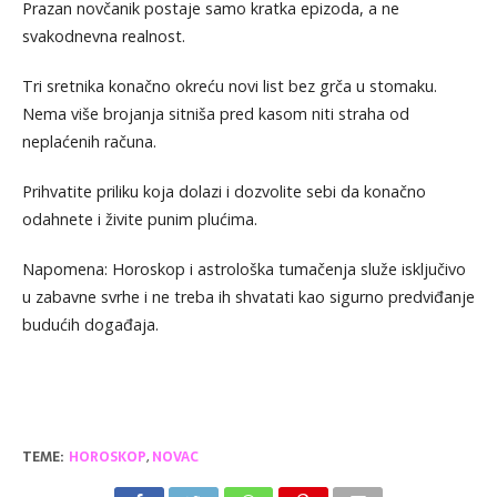
Prazan novčanik postaje samo kratka epizoda, a ne
svakodnevna realnost.
Tri sretnika konačno okreću novi list bez grča u stomaku.
Nema više brojanja sitniša pred kasom niti straha od
neplaćenih računa.
Prihvatite priliku koja dolazi i dozvolite sebi da konačno
odahnete i živite punim plućima.
Napomena: Horoskop i astrološka tumačenja služe isključivo
u zabavne svrhe i ne treba ih shvatati kao sigurno predviđanje
budućih događaja.
TEME:
HOROSKOP
,
NOVAC