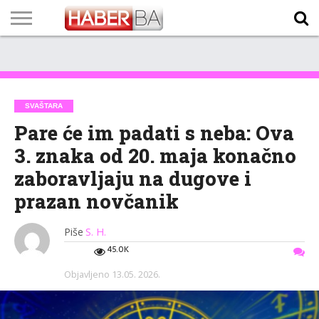
VIJESTI
BIZNIS
SPORT
SHOWBIZ
LIFESTYLE
SCI-
AUTO
ZANIMLJIVOSTI
FOTO
VIDEO
TV
VREMENSKA
STANJE NA
KURSNA
O
MARKETING
IMPRESSUM
KONTAKT
TECH
PROGRAM
PROGNOZA
PUTEVIMA
LISTA
NAMA
SVAŠTARA
Pare će im padati s neba: Ova
3. znaka od 20. maja konačno
zaboravljaju na dugove i
prazan novčanik
Piše
S. H.
45.0K
Objavljeno
13.05. 2026.