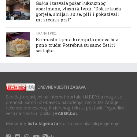
Gošća izazvala požar luksuznog
apartmana, vlasnik tvrdi: “Dok je kuća
gorjela, smijali su se, pili i pokazivali
mi srednji prst”
HRANA I PIĆE
Kremasta lijena krempita gotova bez
puno truda: Potrebna su samo četiri
sastojka
Sadržaji objavljeni na internet portalu HABER.ba mogu se
prenositi samo uz obavezu navođenja izvora. Iza zadnje
rečenice prenesenog ili citiranog teksta postaviti "hyperlink"
vezu na članak u obliku (
HABER.ba
).
Marketing
lista klijenata
koji su nam ukazali povjerenje.
ok