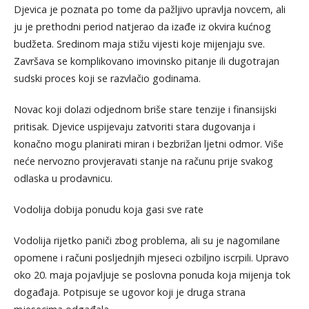
Djevica je poznata po tome da pažljivo upravlja novcem, ali
ju je prethodni period natjerao da izađe iz okvira kućnog
budžeta. Sredinom maja stižu vijesti koje mijenjaju sve.
Završava se komplikovano imovinsko pitanje ili dugotrajan
sudski proces koji se razvlačio godinama.
Novac koji dolazi odjednom briše stare tenzije i finansijski
pritisak. Djevice uspijevaju zatvoriti stara dugovanja i
konačno mogu planirati miran i bezbrižan ljetni odmor. Više
neće nervozno provjeravati stanje na računu prije svakog
odlaska u prodavnicu.
Vodolija dobija ponudu koja gasi sve rate
Vodolija rijetko paniči zbog problema, ali su je nagomilane
opomene i računi posljednjih mjeseci ozbiljno iscrpili. Upravo
oko 20. maja pojavljuje se poslovna ponuda koja mijenja tok
događaja. Potpisuje se ugovor koji je druga strana