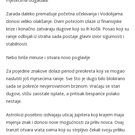
mjesecima odgađala.
Zarada daleko premašuje početna očekivanja i Vodolijama
donosi veliko olakšanje. Ovim potezom izlaze iz finansijske
krize i konačno zatvaraju dugove koji su ih kočili. Posao koji su
ranije odbijali iz straha sada postaje glavni izvor sigurnosti i
stabilnosti.
Nebo briše minuse i otvara novo poglavlje
Za pojedine znakove dolazi period preokreta koji se mogao
naslutiti još mjesecima ranije. Sve što je dugo bilo blokirano
sada se pokreće nevjerovatnom brzinom. Vraćaju se stari
dugovi, stižu zaostale isplate, a pritisak besparice polako
nestaje.
Astrolozi posebno izdvajaju uticaj Jupitera koji krajem maja
mijenja znak i donosi nove mogućnosti za priliv novca. Ovaj
tranzit otvara vrata svima koji su strpljivo čekali svoju priliku.