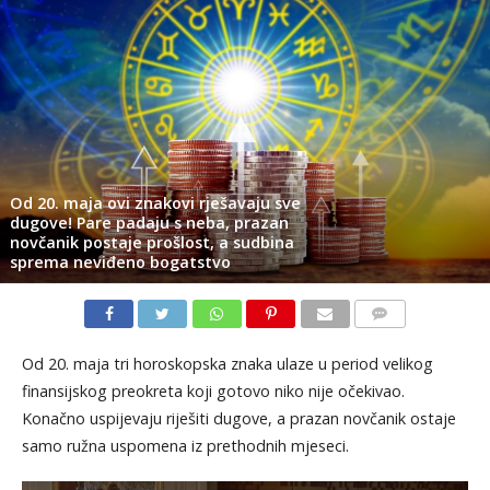
Od 20. maja ovi znakovi rješavaju sve
dugove! Pare padaju s neba, prazan
novčanik postaje prošlost, a sudbina
sprema neviđeno bogatstvo
KOMENTARI
Od 20. maja tri horoskopska znaka ulaze u period velikog
finansijskog preokreta koji gotovo niko nije očekivao.
Konačno uspijevaju riješiti dugove, a prazan novčanik ostaje
samo ružna uspomena iz prethodnih mjeseci.