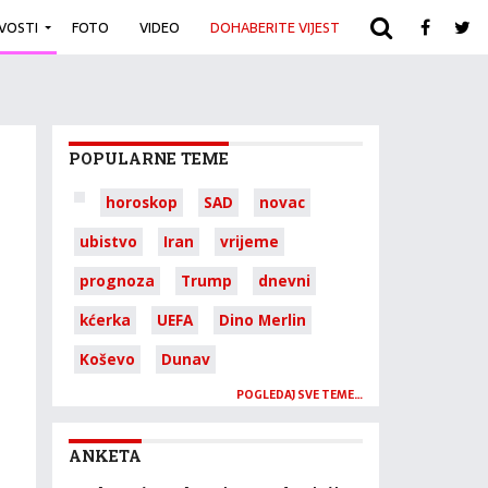
IVOSTI
FOTO
VIDEO
DOHABERITE VIJEST
ARHIVA
POPULARNE TEME
horoskop
SAD
novac
ubistvo
Iran
vrijeme
prognoza
Trump
dnevni
kćerka
UEFA
Dino Merlin
Koševo
Dunav
POGLEDAJ SVE TEME…
ANKETA