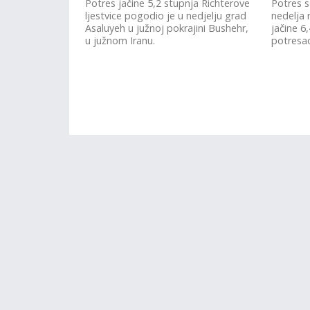
Potres jačine 5,2 stupnja Richterove
Potres 
ljestvice pogodio je u nedjelju grad
nedelja 
Asaluyeh u južnoj pokrajini Bushehr,
jačine 6
u južnom Iranu.
potresao