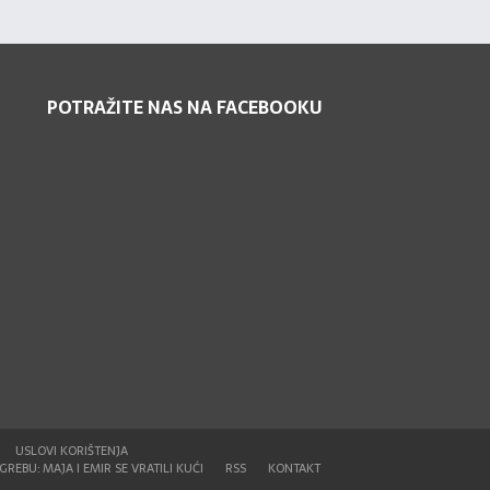
POTRAŽITE NAS NA FACEBOOKU
USLOVI KORIŠTENJA
REBU: MAJA I EMIR SE VRATILI KUĆI
RSS
KONTAKT