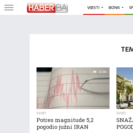
VIJESTI
BIZNIS
S
TEM
21.3K
SVIJET
SVIJET
Potres magnitude 5,2
SNAŽ
pogodio južni IRAN
POGOD