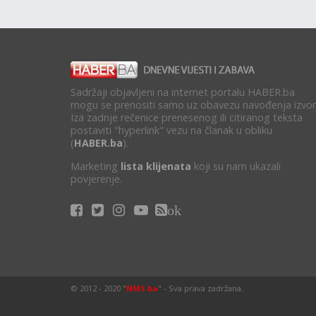
Sadržaji objavljeni na internet portalu HABER.ba
mogu se prenositi samo uz obavezu navođenja izvor
Iza zadnje rečenice prenesenog ili citiranog teksta
postaviti "hyperlink" vezu na članak u obliku
(
HABER.ba
).
Marketing
lista klijenata
koji su nam ukazali
povjerenje.
ok
© 2012 - 2020 "
NMS.ba
" - Sva prava zadržana.