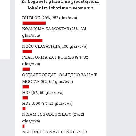
Za koga ćete glasati na predstojećim
lokalnim izborima u Mostaru?
BH BLOK
(29%, 252 glas/ova)
KOALICIJA ZA MOSTAR
(25%, 221
glas/ova)
NEĆU GLASATI
(11%, 100 glas/ova)
PLATFORMA ZA PROGRES
(9%, 82
glas/ova)
ОСТАЈТЕ ОВДЈЕ - ЗАЈЕДНО ЗА НАШ
МОСТАР
(8%, 67 glas/ova)
HDZ
(6%, 50 glas/ova)
HDZ 1990
(3%, 25 glas/ova)
NISAM JOŠ ODLUČILA/O
(2%, 21
glas/ova)
NIJEDNU OD NAVEDENIH
(2%, 17