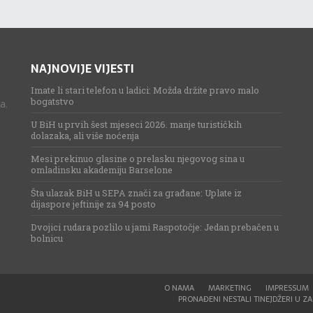
NAJNOVIJE VIJESTI
Imate li stari telefon u ladici: Možda držite pravo malo
bogatstvo
a.
U BiH u prvih šest mjeseci 2026. manje turističkih
dolazaka, ali više noćenja
Mesi prekinuo glasine o prelasku njegovog sina u
omladinsku akademiju Barselone
Šta ulazak BiH u SEPA znači za građane: Uplate iz
dijaspore jeftinije za 94 posto
Dvojici rudara pozlilo u jami Raspotočje: Jedan prebačen u
bolnicu
O NAMA
MARKETING
IMPRESSUM
PRONAĐENI NESTALI TINEJDŽERI U ZAG