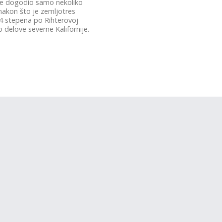
se dogodio samo nekoliko
nakon što je zemljotres
,4 stepena po Rihterovoj
 delove severne Kalifornije.