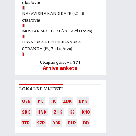
glas/ova)
NEZAVISNE KANDIDATE
(2%, 15
glas/ova)
MOSTAR MOJ DOM
(2%, 14 glas/ova)
HRVATSKA REPUBLIKANSKA
STRANKA
(1%, 7 glas/ova)
Ukupno glasova:
871
Arhiva anketa
LOKALNE VIJESTI
USK
PK
TK
ZDK
BPK
SBK
HNK
ZHK
KS
K10
TFR
SZR
DBR
BLR
BD