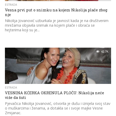
ESTRADA
Vesna prvi put o snimku na kojem Nikolija plače zbog
nje
Nikolija Jovanović uzburkala je javnost kada je na društvenim
mrežama objavila snimak na kojem plače i obraća se
hejterima koji su je...
62.7K
ESTRADA
VESNINA KĆERKA OKRENULA PLOČU: Nikolija neće
više da šuti
Pjevačica Nikolija Jovanović, otvorila je dušu i iznijela svoj stav
o muškarcima i ženama, a dotakla se i svoje majke Vesne
Zmijanac.