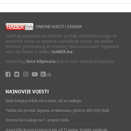
Sadržaji objavljeni na internet portalu HABER.ba mogu se
prenositi samo uz obavezu navođenja izvora. Iza zadnje
rečenice prenesenog ili citiranog teksta postaviti "hyperlink"
vezu na članak u obliku (
HABER.ba
).
Marketing
lista klijenata
koji su nam ukazali povjerenje.
ok
NAJNOVIJE VIJESTI
Stiže blagi predah od vrelina, ali ne zadugo
Tajfun ide prema Japanu, evakuisano gotovo 260.000 ljudi
Dnevni horoskop za 7. avgust 2026.
Američki kongresmeni traže od Trampa: Vratite sankcije