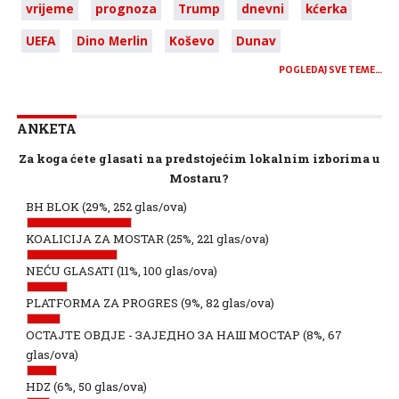
vrijeme
prognoza
Trump
dnevni
kćerka
UEFA
Dino Merlin
Koševo
Dunav
POGLEDAJ SVE TEME…
ANKETA
Za koga ćete glasati na predstojećim lokalnim izborima u
Mostaru?
BH BLOK
(29%, 252 glas/ova)
KOALICIJA ZA MOSTAR
(25%, 221 glas/ova)
NEĆU GLASATI
(11%, 100 glas/ova)
PLATFORMA ZA PROGRES
(9%, 82 glas/ova)
ОСТАЈТЕ ОВДЈЕ - ЗАЈЕДНО ЗА НАШ МОСТАР
(8%, 67
glas/ova)
HDZ
(6%, 50 glas/ova)