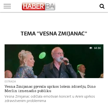
VIJESTI
BIZNIS
SPORT
SHOWBIZ
LIFESTYLE
SCI-
AUTO
ZANIMLJIVOSTI
FOTO
VIDEO
TV
VREMENSKA
STANJE NA
KURSNA
O
MARKETING
IMPRESSUM
KONTAKT
TECH
PROGRAM
PROGNOZA
PUTEVIMA
LISTA
NAMA
TEMA "VESNA ZMIJANAC"
64.8K
ESTRADA
Vesna Zmijanac pjevala uprkos lošem zdravlju, Dino
Merlin iznenadio publiku
Vesna Zmijanac održala emotivan koncert u Areni uprkos
zdravstvenim problemima