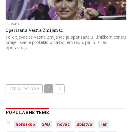
ESTRADA
Operisana Vesna Zmijanac
Folk pjevačica Vesna Zmijanac je operisana u Kliničkom centru
Srbije i sve je proteklo u najboljem redu, pa joj slijedi
oporavak, a...
STRANICA 1 OD 2
1
2
POPULARNE TEME
horoskop
SAD
novac
ubistvo
Iran