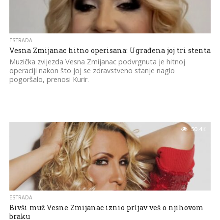
ESTRADA
Vesna Zmijanac hitno operisana: Ugrađena joj tri stenta
Muzička zvijezda Vesna Zmijanac podvrgnuta je hitnoj
operaciji nakon što joj se zdravstveno stanje naglo
pogoršalo, prenosi Kurir.
50.4K
ESTRADA
Bivši muž Vesne Zmijanac iznio prljav veš o njihovom
braku