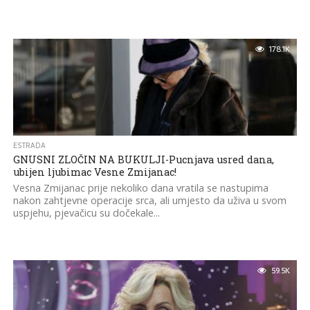
178.1K
ESTRADA
GNUSNI ZLOČIN NA BUKULJI-Pucnjava usred dana,
ubijen ljubimac Vesne Zmijanac!
Vesna Zmijanac prije nekoliko dana vratila se nastupima
nakon zahtjevne operacije srca, ali umjesto da uživa u svom
uspjehu, pjevačicu su dočekale...
59.5K