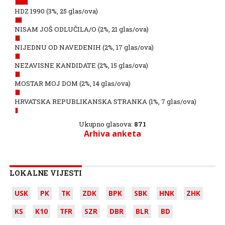
HDZ 1990
(3%, 25 glas/ova)
NISAM JOŠ ODLUČILA/O
(2%, 21 glas/ova)
NIJEDNU OD NAVEDENIH
(2%, 17 glas/ova)
NEZAVISNE KANDIDATE
(2%, 15 glas/ova)
MOSTAR MOJ DOM
(2%, 14 glas/ova)
HRVATSKA REPUBLIKANSKA STRANKA
(1%, 7 glas/ova)
Ukupno glasova:
871
Arhiva anketa
LOKALNE VIJESTI
USK
PK
TK
ZDK
BPK
SBK
HNK
ZHK
KS
K10
TFR
SZR
DBR
BLR
BD