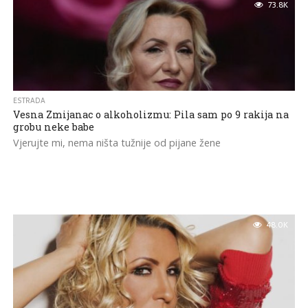
73.8K
ESTRADA
Vesna Zmijanac o alkoholizmu: Pila sam po 9 rakija na
grobu neke babe
Vjerujte mi, nema ništa tužnije od pijane žene
48.0K