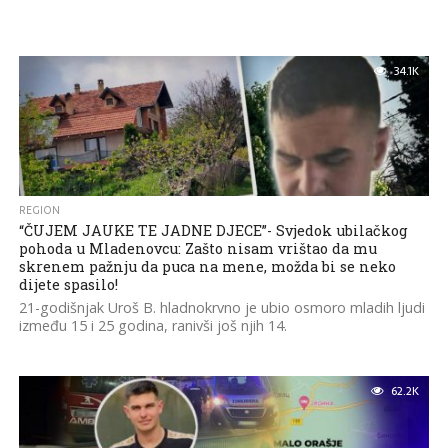
34.1K
REGION
“ČUJEM JAUKE TE JADNE DJECE”- Svjedok ubilačkog
pohoda u Mladenovcu: Zašto nisam vrištao da mu
skrenem pažnju da puca na mene, možda bi se neko
dijete spasilo!
21-godišnjak Uroš B. hladnokrvno je ubio osmoro mladih ljudi
između 15 i 25 godina, ranivši još njih 14.
62.2K