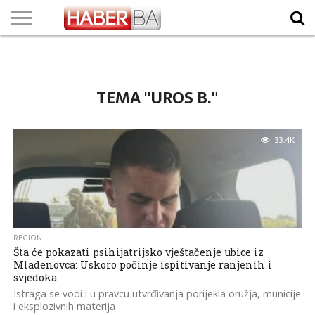
VIJESTI
BIZNIS
SPORT
SHOWBIZ
LIFESTYLE
SCI-
AUTO
ZANIMLJIVOSTI
FOTO
VIDEO
TV
VREMENSKA
STANJE NA
KURSNA
O
MARKETING
IMPRESSUM
KONTAKT
TECH
PROGRAM
PROGNOZA
PUTEVIMA
LISTA
NAMA
TEMA "UROS B."
33.4K
REGION
Šta će pokazati psihijatrijsko vještačenje ubice iz
Mladenovca: Uskoro počinje ispitivanje ranjenih i
svjedoka
Istraga se vodi i u pravcu utvrđivanja porijekla oružja, municije
i eksplozivnih materija