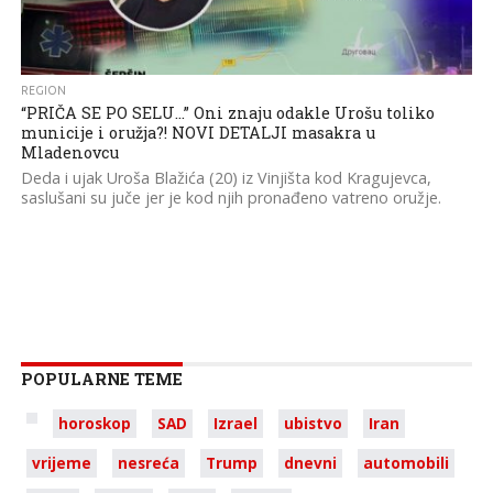
REGION
“PRIČA SE PO SELU…” Oni znaju odakle Urošu toliko
municije i oružja?! NOVI DETALJI masakra u
Mladenovcu
Deda i ujak Uroša Blažića (20) iz Vinjišta kod Kragujevca,
saslušani su juče jer je kod njih pronađeno vatreno oružje.
POPULARNE TEME
horoskop
SAD
Izrael
ubistvo
Iran
vrijeme
nesreća
Trump
dnevni
automobili