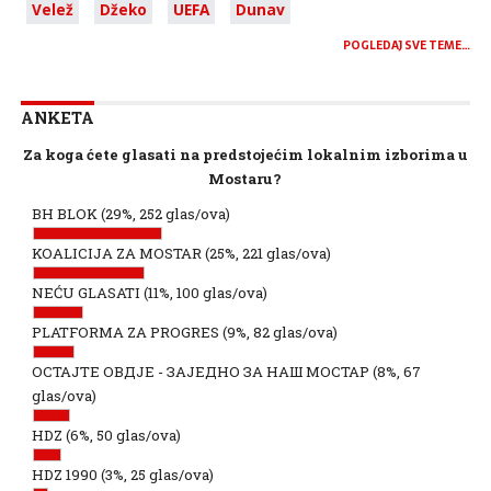
Velež
Džeko
UEFA
Dunav
POGLEDAJ SVE TEME…
ANKETA
Za koga ćete glasati na predstojećim lokalnim izborima u
Mostaru?
BH BLOK
(29%, 252 glas/ova)
KOALICIJA ZA MOSTAR
(25%, 221 glas/ova)
NEĆU GLASATI
(11%, 100 glas/ova)
PLATFORMA ZA PROGRES
(9%, 82 glas/ova)
ОСТАЈТЕ ОВДЈЕ - ЗАЈЕДНО ЗА НАШ МОСТАР
(8%, 67
glas/ova)
HDZ
(6%, 50 glas/ova)
HDZ 1990
(3%, 25 glas/ova)