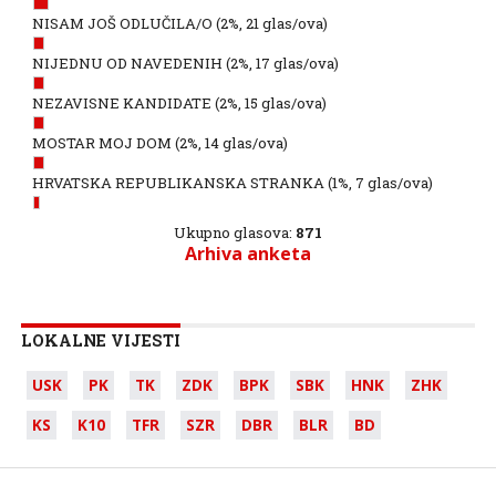
NISAM JOŠ ODLUČILA/O
(2%, 21 glas/ova)
NIJEDNU OD NAVEDENIH
(2%, 17 glas/ova)
NEZAVISNE KANDIDATE
(2%, 15 glas/ova)
MOSTAR MOJ DOM
(2%, 14 glas/ova)
HRVATSKA REPUBLIKANSKA STRANKA
(1%, 7 glas/ova)
Ukupno glasova:
871
Arhiva anketa
LOKALNE VIJESTI
USK
PK
TK
ZDK
BPK
SBK
HNK
ZHK
KS
K10
TFR
SZR
DBR
BLR
BD