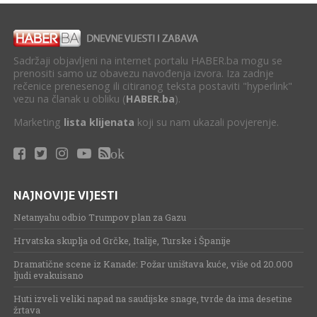
Sadržaji objavljeni na internet portalu HABER.ba mogu se
prenositi samo uz obavezu navođenja izvora. Iza zadnje
rečenice prenesenog ili citiranog teksta postaviti "hyperlink"
vezu na članak u obliku (
HABER.ba
).
Marketing
lista klijenata
koji su nam ukazali povjerenje.
ok
NAJNOVIJE VIJESTI
Netanyahu odbio Trumpov plan za Gazu
Hrvatska skuplja od Grčke, Italije, Turske i Španije
Dramatične scene iz Kanade: Požar uništava kuće, više od 20.000
ljudi evakuisano
Huti izveli veliki napad na saudijske snage, tvrde da ima desetine
žrtava