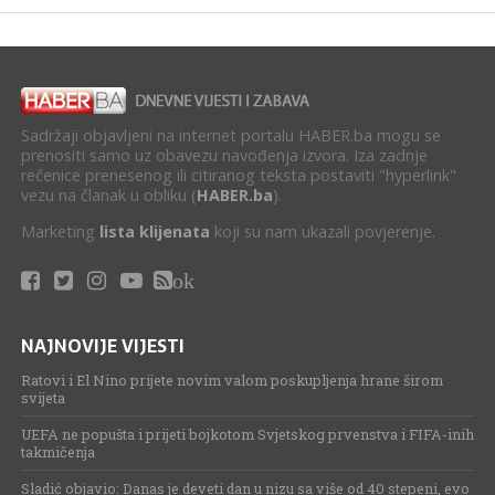
Sadržaji objavljeni na internet portalu HABER.ba mogu se
prenositi samo uz obavezu navođenja izvora. Iza zadnje
rečenice prenesenog ili citiranog teksta postaviti "hyperlink"
vezu na članak u obliku (
HABER.ba
).
Marketing
lista klijenata
koji su nam ukazali povjerenje.
ok
NAJNOVIJE VIJESTI
Ratovi i El Nino prijete novim valom poskupljenja hrane širom
svijeta
UEFA ne popušta i prijeti bojkotom Svjetskog prvenstva i FIFA-inih
takmičenja
Sladić objavio: Danas je deveti dan u nizu sa više od 40 stepeni, evo