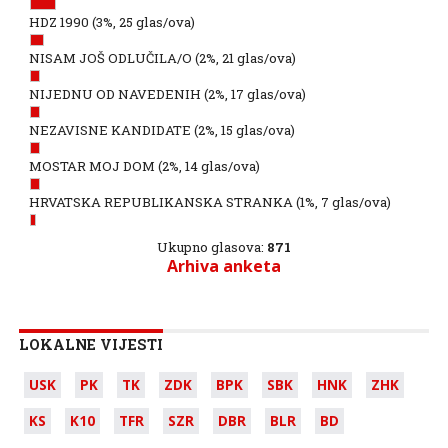
HDZ 1990
(3%, 25 glas/ova)
NISAM JOŠ ODLUČILA/O
(2%, 21 glas/ova)
NIJEDNU OD NAVEDENIH
(2%, 17 glas/ova)
NEZAVISNE KANDIDATE
(2%, 15 glas/ova)
MOSTAR MOJ DOM
(2%, 14 glas/ova)
HRVATSKA REPUBLIKANSKA STRANKA
(1%, 7 glas/ova)
Ukupno glasova:
871
Arhiva anketa
LOKALNE VIJESTI
USK
PK
TK
ZDK
BPK
SBK
HNK
ZHK
KS
K10
TFR
SZR
DBR
BLR
BD