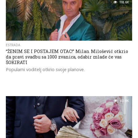
118.6K
ESTRADA
“ŽENIM SE I POSTAJEM OTAC!” Milan Milošević otkrio
da pravi svadbu sa 1000 zvanica, odabir mlade će vas
ŠOKIRATI
Popularni voditelj otkrio svoje planove.
40.9K