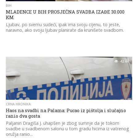
BIH
MLADENCE U BIH PROSJEČNA SVADBA IZAĐE 30.000
KM
Ljubav, po svemu sudeći, ipak ima svoju cijenu, to jeste,
naravno, ako svoju ljubav planirate da krunišete svadbom.
42.6K
CRNA HRONIKA
Haos na svadbi na Palama: Pucao iz pištolja i slučajno
ranio dva gosta
Paljanin Dragiša J. uhapšen je zbog sumnje da je tokom
svadbe u svadbenom salonu u tom gradu hicima iz vatrenog
oružja ranio...