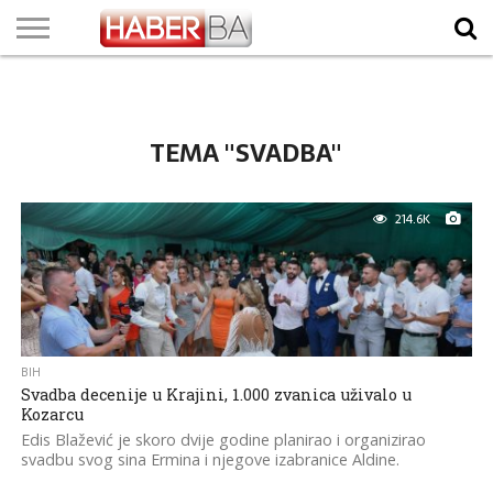
VIJESTI
BIZNIS
SPORT
SHOWBIZ
LIFESTYLE
SCI-
AUTO
ZANIMLJIVOSTI
FOTO
VIDEO
TV
VREMENSKA
STANJE NA
KURSNA
O
MARKETING
IMPRESSUM
KONTAKT
TECH
PROGRAM
PROGNOZA
PUTEVIMA
LISTA
NAMA
TEMA "SVADBA"
214.6K
BIH
Svadba decenije u Krajini, 1.000 zvanica uživalo u
Kozarcu
Edis Blažević je skoro dvije godine planirao i organizirao
svadbu svog sina Ermina i njegove izabranice Aldine.