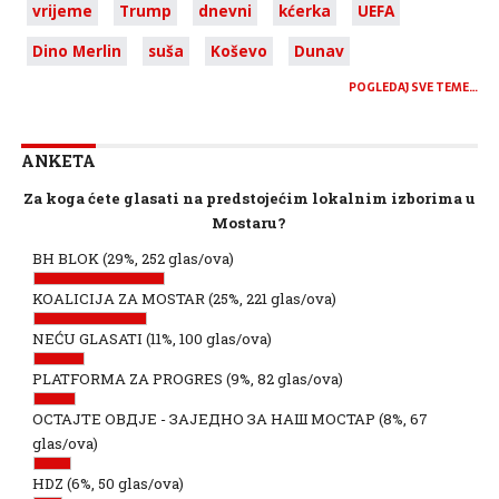
vrijeme
Trump
dnevni
kćerka
UEFA
Dino Merlin
suša
Koševo
Dunav
POGLEDAJ SVE TEME…
ANKETA
Za koga ćete glasati na predstojećim lokalnim izborima u
Mostaru?
BH BLOK
(29%, 252 glas/ova)
KOALICIJA ZA MOSTAR
(25%, 221 glas/ova)
NEĆU GLASATI
(11%, 100 glas/ova)
PLATFORMA ZA PROGRES
(9%, 82 glas/ova)
ОСТАЈТЕ ОВДЈЕ - ЗАЈЕДНО ЗА НАШ МОСТАР
(8%, 67
glas/ova)
HDZ
(6%, 50 glas/ova)