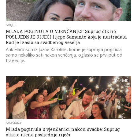
SVIJET
MLADA POGINULA U VJENČANICI: Suprug otkrio
POSLJEDNJE RIJEČI lijepe Samante koja je nastradala
kad je izašla sa svadbenog veselja
Arik Hačinson iz Južne Karoline, kome je supruga poginula
samo nekoliko sati nakon venčanja, oglasio se prvi put od
tragedije.
49.4K
SVAŠTARA
Mlada poginula u vjenčanici nakon svadbe: Suprug
otkrio njene posljednje riječi