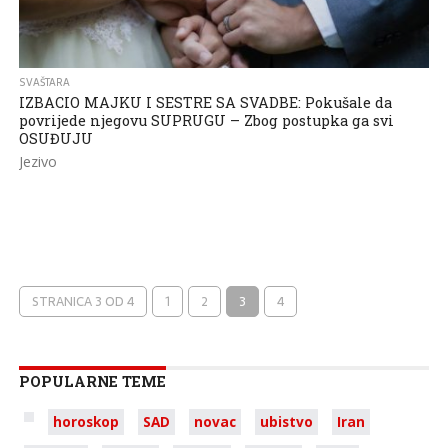
SVAŠTARA
IZBACIO MAJKU I SESTRE SA SVADBE: Pokušale da
povrijede njegovu SUPRUGU – Zbog postupka ga svi
OSUĐUJU
Jezivo
STRANICA 3 OD 4
1
2
3
4
POPULARNE TEME
horoskop
SAD
novac
ubistvo
Iran