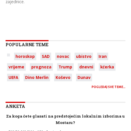
zajednice.
POPULARNE TEME
horoskop
SAD
novac
ubistvo
Iran
vrijeme
prognoza
Trump
dnevni
kćerka
UEFA
Dino Merlin
Koševo
Dunav
POGLEDAJ SVE TEME…
ANKETA
Za koga ćete glasati na predstojećim lokalnim izborima u
Mostaru?