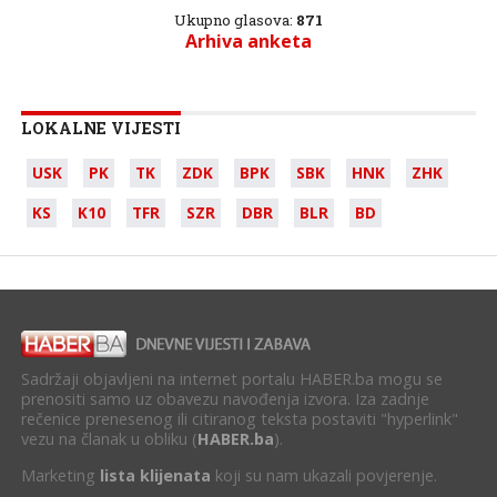
Ukupno glasova:
871
Arhiva anketa
LOKALNE VIJESTI
USK
PK
TK
ZDK
BPK
SBK
HNK
ZHK
KS
K10
TFR
SZR
DBR
BLR
BD
Sadržaji objavljeni na internet portalu HABER.ba mogu se
prenositi samo uz obavezu navođenja izvora. Iza zadnje
rečenice prenesenog ili citiranog teksta postaviti "hyperlink"
vezu na članak u obliku (
HABER.ba
).
Marketing
lista klijenata
koji su nam ukazali povjerenje.