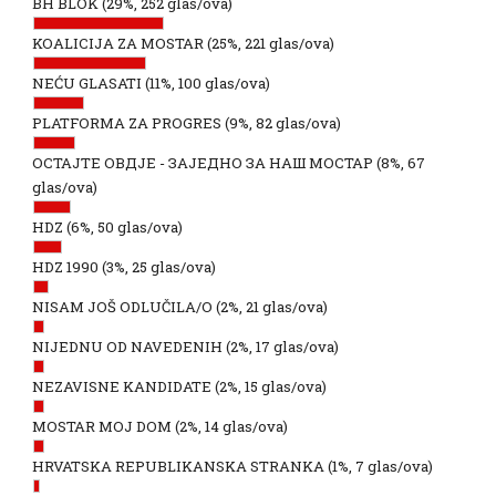
BH BLOK
(29%, 252 glas/ova)
KOALICIJA ZA MOSTAR
(25%, 221 glas/ova)
NEĆU GLASATI
(11%, 100 glas/ova)
PLATFORMA ZA PROGRES
(9%, 82 glas/ova)
ОСТАЈТЕ ОВДЈЕ - ЗАЈЕДНО ЗА НАШ МОСТАР
(8%, 67
glas/ova)
HDZ
(6%, 50 glas/ova)
HDZ 1990
(3%, 25 glas/ova)
NISAM JOŠ ODLUČILA/O
(2%, 21 glas/ova)
NIJEDNU OD NAVEDENIH
(2%, 17 glas/ova)
NEZAVISNE KANDIDATE
(2%, 15 glas/ova)
MOSTAR MOJ DOM
(2%, 14 glas/ova)
HRVATSKA REPUBLIKANSKA STRANKA
(1%, 7 glas/ova)