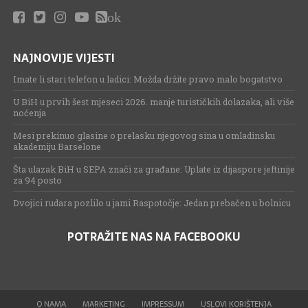
ok
NAJNOVIJE VIJESTI
Imate li stari telefon u ladici: Možda držite pravo malo bogatstvo
U BiH u prvih šest mjeseci 2026. manje turističkih dolazaka, ali više
noćenja
Mesi prekinuo glasine o prelasku njegovog sina u omladinsku
akademiju Barselone
Šta ulazak BiH u SEPA znači za građane: Uplate iz dijaspore jeftinije
za 94 posto
Dvojici rudara pozlilo u jami Raspotočje: Jedan prebačen u bolnicu
POTRAŽITE NAS NA FACEBOOKU
O NAMA
MARKETING
IMPRESSUM
USLOVI KORIŠTENJA