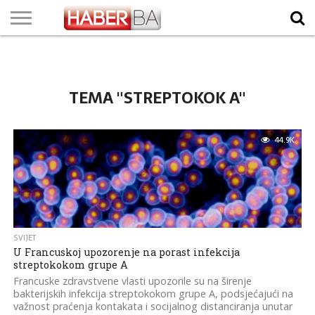
VIJESTI
BIZNIS
SPORT
SHOWBIZ
LIFESTYLE
SCI-
AUTO
ZANIMLJIVOSTI
FOTO
VIDEO
TV
VREMENSKA
STANJE NA
KURSNA
O
MARKETING
IMPRESSUM
KONTAKT
TECH
PROGRAM
PROGNOZA
PUTEVIMA
LISTA
NAMA
TEMA "STREPTOKOK A"
44.9K
SVIJET
U Francuskoj upozorenje na porast infekcija
streptokokom grupe A
Francuske zdravstvene vlasti upozorile su na širenje
bakterijskih infekcija streptokokom grupe A, podsjećajući na
važnost praćenja kontakata i socijalnog distanciranja unutar