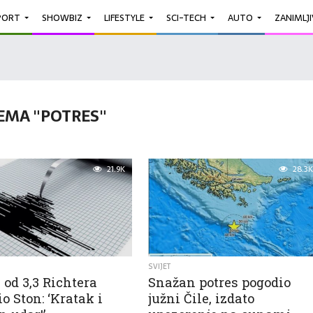
PORT
SHOWBIZ
LIFESTYLE
SCI-TECH
AUTO
ZANIMLJ
EMA "POTRES"
21.9K
28.3K
SVIJET
 od 3,3 Richtera
Snažan potres pogodio
o Ston: ‘Kratak i
južni Čile, izdato