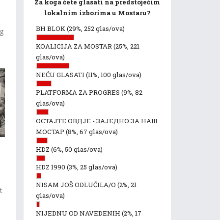
Za koga ćete glasati na predstojećim
lokalnim izborima u Mostaru?
i
BH BLOK
(29%, 252 glas/ova)
og
KOALICIJA ZA MOSTAR
(25%, 221
glas/ova)
NEĆU GLASATI
(11%, 100 glas/ova)
PLATFORMA ZA PROGRES
(9%, 82
glas/ova)
ОСТАЈТЕ ОВДЈЕ - ЗАЈЕДНО ЗА НАШ
МОСТАР
(8%, 67 glas/ova)
HDZ
(6%, 50 glas/ova)
HDZ 1990
(3%, 25 glas/ova)
NISAM JOŠ ODLUČILA/O
(2%, 21
t
glas/ova)
NIJEDNU OD NAVEDENIH
(2%, 17