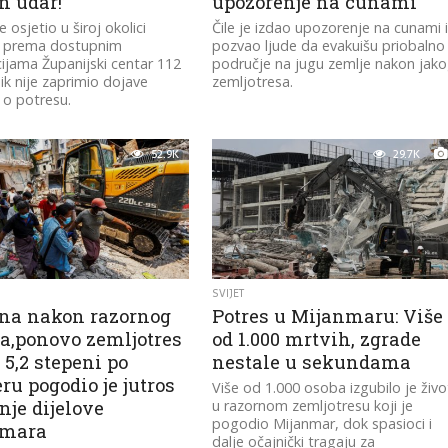
 udar!’
upozorenje na cunami
 osjetio u široj okolici
Čile je izdao upozorenje na cunami 
a prema dostupnim
pozvao ljude da evakuišu priobalno
ijama Županijski centar 112
područje na jugu zemlje nakon jak
k nije zaprimio dojave
zemljotresa.
 o potresu.
52.9K
29.7K
SVIJET
ana nakon razornog
Potres u Mijanmaru: Više
sa,ponovo zemljotres
od 1.000 mrtvih, zgrade
 5,2 stepeni po
nestale u sekundama
ru pogodio je jutros
Više od 1.000 osoba izgubilo je živo
nje dijelove
u razornom zemljotresu koji je
pogodio Mijanmar, dok spasioci i
nmara
dalje očajnički tragaju za