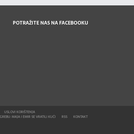
POTRAŽITE NAS NA FACEBOOKU
USLOVI KORIŠTENJA
REBU: MAJA I EMIR SE VRATILI KUĆI
RSS
KONTAKT