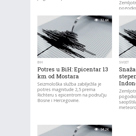
Zemljotr
pogodio
razorno
32.6K
BIH
SVIJET
Potres u BiH: Epicentar 13
Snaža
km od Mostara
stepe
Indon
Seizmološka služba zabilježila je
potres magnitude 2,5 prema
Zemljotr
Richteru s epicentrom na području
pogodio 
Bosne i Hercegovine.
saopštil
meteorol
54.2K