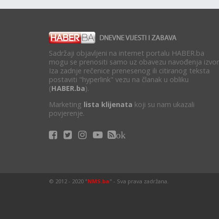
Sadržaji objavljeni na internet portalu HABER.ba
mogu se prenositi samo uz obavezu navođenja izvor
Iza zadnje rečenice prenesenog ili citiranog teksta
postaviti "hyperlink" vezu na članak u obliku
(
HABER.ba
).
Marketing
lista klijenata
koji su nam ukazali
povjerenje.
ok
© 2012 - 2020 "
NMS.ba
" - Sva prava zadržana.