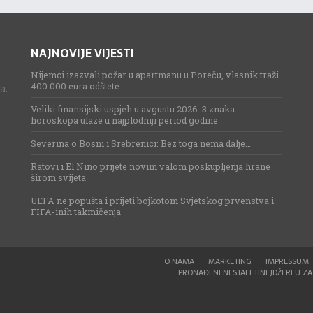
NAJNOVIJE VIJESTI
Nijemci izazvali požar u apartmanu u Poreču, vlasnik traži
400.000 eura odštete
a.
Veliki finansijski uspjeh u avgustu 2026: 3 znaka
horoskopa ulaze u najplodniji period godine
Severina o Bosni i Srebrenici: Bez toga nema dalje…
Ratovi i El Nino prijete novim valom poskupljenja hrane
širom svijeta
UEFA ne popušta i prijeti bojkotom Svjetskog prvenstva i
FIFA-inih takmičenja
O NAMA
MARKETING
IMPRESSUM
PRONAĐENI NESTALI TINEJDŽERI U ZAG