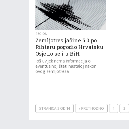
REGION
Zemljotres jačine 5.0 po
Rihteru pogodio Hrvatsku:
Osjetio se i u BiH
Još uvijek nema informacija o
eventualnoj šteti nastaloj nakon
ovog zemljotresa
STRANICA 3 OD 14
‹ PRETHODNO
1
2