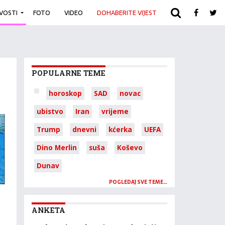
IVOSTI
FOTO
VIDEO
DOHABERITE VIJEST
ARHIVA
POPULARNE TEME
horoskop
SAD
novac
ubistvo
Iran
vrijeme
Trump
dnevni
kćerka
UEFA
Dino Merlin
suša
Koševo
Dunav
POGLEDAJ SVE TEME…
ANKETA