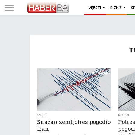
VIJESTI
BIZNIS
S
T
140.8K
SVIJET
REGION
Snažan zemljotres pogodio
Potres
Iran
pogodi