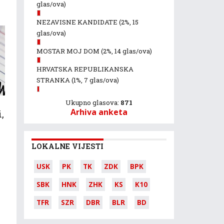
glas/ova)
NEZAVISNE KANDIDATE
(2%, 15
glas/ova)
MOSTAR MOJ DOM
(2%, 14 glas/ova)
HRVATSKA REPUBLIKANSKA
STRANKA
(1%, 7 glas/ova)
Ukupno glasova:
871
Arhiva anketa
,
LOKALNE VIJESTI
USK
PK
TK
ZDK
BPK
SBK
HNK
ZHK
KS
K10
TFR
SZR
DBR
BLR
BD