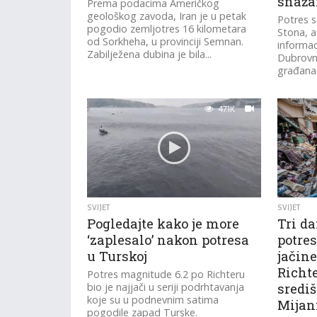
snažan
Prema podacima Američkog
geološkog zavoda, Iran je u petak
Potres se
pogodio zemljotres 16 kilometara
Stona, 
od Sorkheha, u provinciji Semnan.
informac
Zabilježena dubina je bila...
Dubrovni
građana
47.1K
SVIJET
SVIJET
Pogledajte kako je more
Tri d
‘zaplesalo’ nakon potresa
potre
u Turskoj
jačine
Richte
Potres magnitude 6.2 po Richteru
bio je najjači u seriji podrhtavanja
središ
koje su u podnevnim satima
Mija
pogodile zapad Turske.