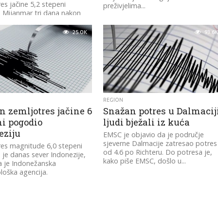
es jačine 5,2 stepeni
preživjelima...
 Mijanmar tri dana nakon
g potresa
25.0K
93.6K
REGION
n zemljotres jačine 6
Snažan potres u Dalmaciji
ni pogodio
ljudi bježali iz kuća
eziju
EMSC je objavio da je područje
sjeverne Dalmacije zatresao potres
es magnitude 6,0 stepeni
od 4.6 po Richteru. Do potresa je,
je danas sever Indonezije,
kako piše EMSC, došlo u...
a je Indonežanska
oška agencija.