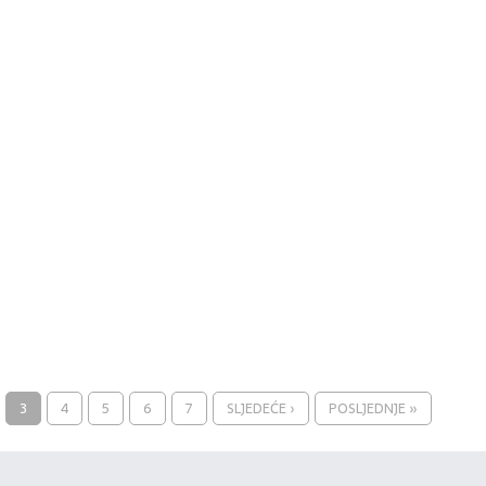
3
4
5
6
7
SLJEDEĆE ›
POSLJEDNJE »